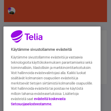
Älä jää paitsi – osallistu ja voita!
Tilaa Telian uutiskirje ja olet mukana arvonnassa.
Käytämme sivustollamme evästeitä
Samalla saat parhaat asiakasedut suoraan
Käytämme sivustollamme evästeitä ja vastaavia
sähköpostiisi.
teknologioita käyttökokemuksen parantamiseksi sekä
toiminnallisiin, tilastollisiin ja markkinointitarkoituksiin.
Voit hallinnoida evästevalintojasi alla. Kaikki luokat
Tilaa nyt
sisältävät kolmansien osapuolien evästeitä ja
merkitsevät tietojen siirtämistä kolmansille osapuolille.
Voit hallinnoida evästeitä tai poistaa ne käytöstä
milloin tahansa evästeasetuksissa. Lisätietoja
evästeistä saat
evästeitä koskevasta
tietosuojaselosteestamme.