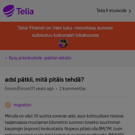
Telia.fi etusivulle
Telia Yhteisö on Vain luku -moodissa, kunnes
sulkeutuu kokonaan lokakuussa
Kysy ja keskustele -palstan arkisto
adsl pätkii, mitä pitäis tehdä?
Forum|Forum|11 years ago
2 kommenttia
migration
M
Minulla on ollut 10 vuotta soneran adsl, asun kohtuullisen tiiviissä
taajamaassa muutaman kilometrin suomen toiseksi suurimman
kaupingin (espoon) keskustasta. Nopeus pitäisi olla 8M/1M, tosin