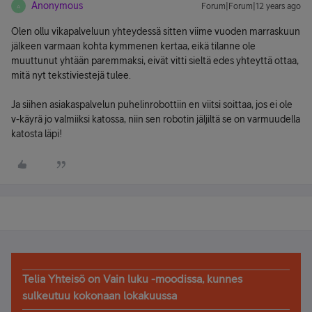
Anonymous
Forum|Forum|12 years ago
A
Olen ollu vikapalveluun yhteydessä sitten viime vuoden marraskuun
jälkeen varmaan kohta kymmenen kertaa, eikä tilanne ole
muuttunut yhtään paremmaksi, eivät vitti sieltä edes yhteyttä ottaa,
mitä nyt tekstiviestejä tulee.
Ja siihen asiakaspalvelun puhelinrobottiin en viitsi soittaa, jos ei ole
v-käyrä jo valmiiksi katossa, niin sen robotin jäljiltä se on varmuudella
katosta läpi!
Telia Yhteisö on Vain luku -moodissa, kunnes
sulkeutuu kokonaan lokakuussa