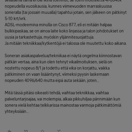
sellaisena tämä ei ole ikinä toiminut, se toimi moitteetta 4M/640k
nopeudella vuosikausia, kunnes viimevuoden marraskuussa
soneralla (tai jossain muualla) tapahtui jotain, sen jälkeen on pätkinyt
5-10 krt/vrk.
ADSL-modeemina minulla on Cisco 877, eli ei mitään halpaa
bulkkipaskaa, se on ainoa laite koko linjassa ja talon johdotukset on
uusia ja tarkastettuja, myöskin ylijännitesuojattuja.
Ja mitään tekniikkaa/kytkentöjä ei talossa ole muutettu koko aikana.
Soneran asiakaspalvelua/tekniikaa ei näytä ongelma kiinnostavan
pätkän vertaa, aina kun olen tehnyt vikailmoituksen, sielä on
nostettu nopeus 8/1 ja todettu että vika on korjattu, vaikka
pätkiminen on vaan lisääntynyt, viimeksi pyysin laskemaan
nopeuden 4096/640 mutta eipä auta sekään, joten...
Mitä tässä pitäisi oikeasti tehdä, vaihtaa tekniikkaa, vaihtaa
palveluntarjoajaa, vai molempia, alkaa pikkuhiljaa pännimään kun
sonera vielä kehtaa telkkarissa mainostaa varmoja pätkimättömiä
yhteyksiään...