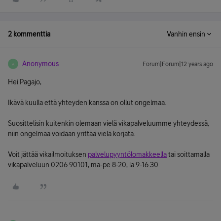
2 kommenttia
Vanhin ensin
Anonymous
Forum|Forum|12 years ago
A
Hei Pagajo,
Ikävä kuulla että yhteyden kanssa on ollut ongelmaa.
Suosittelisin kuitenkin olemaan vielä vikapalveluumme yhteydessä,
niin ongelmaa voidaan yrittää vielä korjata.
Voit jättää vikailmoituksen
palvelupyyntölomakkeella
tai soittamalla
vikapalveluun 0206 90101, ma-pe 8-20, la 9-16.30.