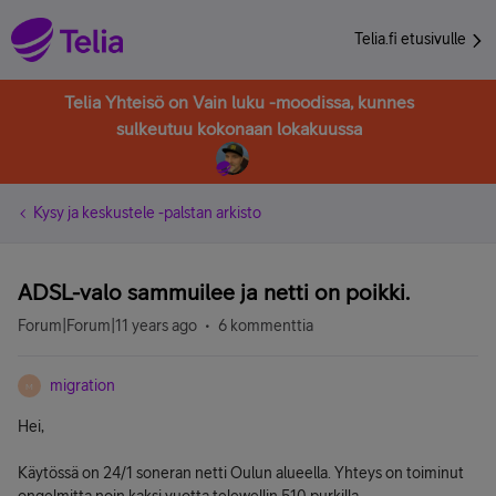
Telia.fi etusivulle
Telia Yhteisö on Vain luku -moodissa, kunnes
sulkeutuu kokonaan lokakuussa
Kysy ja keskustele -palstan arkisto
ADSL-valo sammuilee ja netti on poikki.
Forum|Forum|11 years ago
6 kommenttia
migration
M
Hei,
Käytössä on 24/1 soneran netti Oulun alueella. Yhteys on toiminut