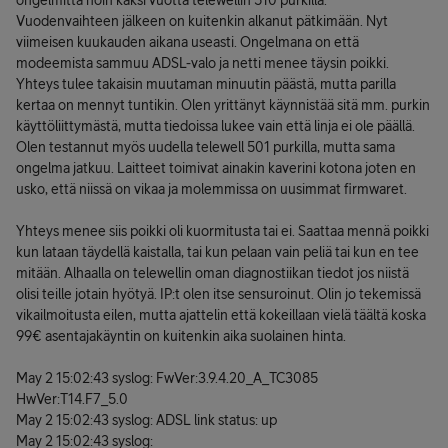
ongelmitta noin kaksi vuotta telewellin 510 purkilla.
Vuodenvaihteen jälkeen on kuitenkin alkanut pätkimään. Nyt
viimeisen kuukauden aikana useasti. Ongelmana on että
modeemista sammuu ADSL-valo ja netti menee täysin poikki.
Yhteys tulee takaisin muutaman minuutin päästä, mutta parilla
kertaa on mennyt tuntikin. Olen yrittänyt käynnistää sitä mm. purkin
käyttöliittymästä, mutta tiedoissa lukee vain että linja ei ole päällä.
Olen testannut myös uudella telewell 501 purkilla, mutta sama
ongelma jatkuu. Laitteet toimivat ainakin kaverini kotona joten en
usko, että niissä on vikaa ja molemmissa on uusimmat firmwaret.
Yhteys menee siis poikki oli kuormitusta tai ei. Saattaa mennä poikki
kun lataan täydellä kaistalla, tai kun pelaan vain peliä tai kun en tee
mitään. Alhaalla on telewellin oman diagnostiikan tiedot jos niistä
olisi teille jotain hyötyä. IP:t olen itse sensuroinut. Olin jo tekemissä
vikailmoitusta eilen, mutta ajattelin että kokeillaan vielä täältä koska
99€ asentajakäyntin on kuitenkin aika suolainen hinta.
May 2 15:02:43 syslog: FwVer:3.9.4.20_A_TC3085
HwVer:T14.F7_5.0
May 2 15:02:43 syslog: ADSL link status: up
May 2 15:02:43 syslog: