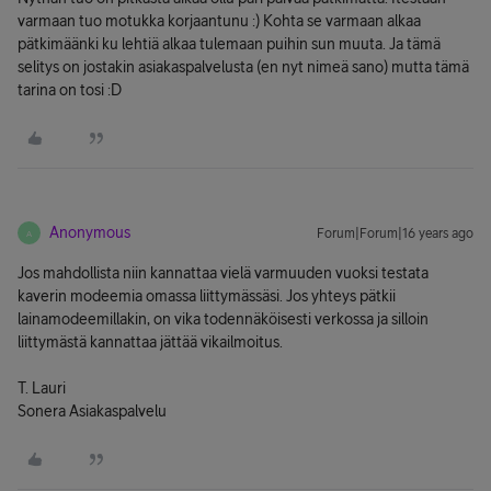
varmaan tuo motukka korjaantunu :) Kohta se varmaan alkaa
pätkimäänki ku lehtiä alkaa tulemaan puihin sun muuta. Ja tämä
selitys on jostakin asiakaspalvelusta (en nyt nimeä sano) mutta tämä
tarina on tosi :D
Anonymous
Forum|Forum|16 years ago
A
Jos mahdollista niin kannattaa vielä varmuuden vuoksi testata
kaverin modeemia omassa liittymässäsi. Jos yhteys pätkii
lainamodeemillakin, on vika todennäköisesti verkossa ja silloin
liittymästä kannattaa jättää vikailmoitus.
T. Lauri
Sonera Asiakaspalvelu