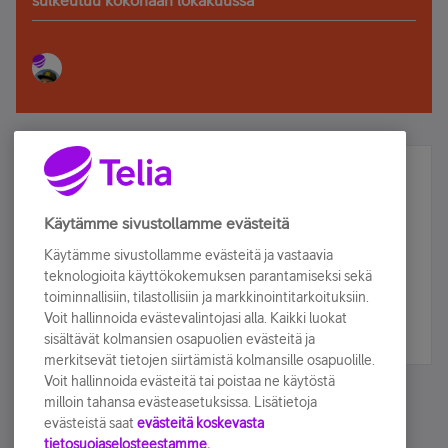
sulkeutuu kokonaan lokakuussa
Älä jää paitsi – osallistu ja voita!
Tilaa Telian uutiskirje ja olet mukana arvonnassa.
Käytämme sivustollamme evästeitä
Samalla saat parhaat asiakasedut suoraan
Käytämme sivustollamme evästeitä ja vastaavia
sähköpostiisi.
teknologioita käyttökokemuksen parantamiseksi sekä
toiminnallisiin, tilastollisiin ja markkinointitarkoituksiin.
Voit hallinnoida evästevalintojasi alla. Kaikki luokat
Tilaa nyt
sisältävät kolmansien osapuolien evästeitä ja
merkitsevät tietojen siirtämistä kolmansille osapuolille.
Voit hallinnoida evästeitä tai poistaa ne käytöstä
milloin tahansa evästeasetuksissa. Lisätietoja
evästeistä saat
evästeitä koskevasta
tietosuojaselosteestamme.