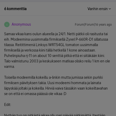
6 kommenttia
Vanhin ensin
Anonymous
Forum|Forum|16 years ago
A
Samaa vikaa kans oulun alueella ja 24/1. Netti pätkii oli rasitusta tai
eih. Modeemina uusimmalla firmiksellä Zyxel P-660R-D1 sillatussa
tilassa. Reitittimenä Linksys WRT54GL tomaton uusimmalla
firmiksellä ja verkossa kiini tällä hetkellä 1 kone ainoastaan.
Puhelinpiuha rj-11 on about 10 senttiä pitkä että ei siitäkään kiini.
Talo valmistunu 2003 ja keskukseen matkaa olisko reilu 1 km en ole
varma.
Toisella modeemilla kokeillu a-linkin mutta jumissa sekin purkki
firmiksen päivityksen takia. Uusi modeemi hommata ja lainata
läpyskää joltaki ja kokeilla. Hirviä vaiva tässäkin vaan kokeiltavahan
se on että ei omassa päässä ole vikaa :D
Edit:
Nythän tuo on pitkästä aikaa ollu pari päivää pätkimättä. Itestään