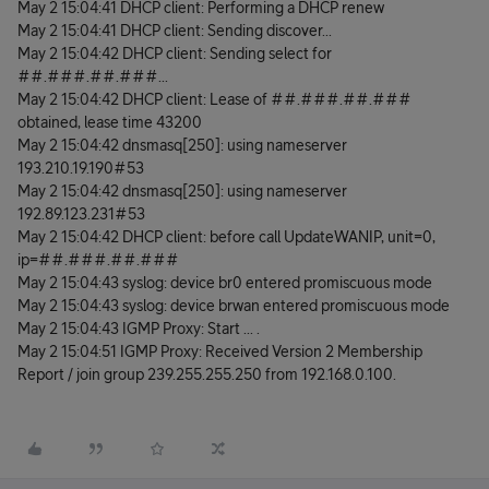
May 2 15:04:41 DHCP client: Performing a DHCP renew
May 2 15:04:41 DHCP client: Sending discover...
May 2 15:04:42 DHCP client: Sending select for
##.###.##.###...
May 2 15:04:42 DHCP client: Lease of ##.###.##.###
obtained, lease time 43200
May 2 15:04:42 dnsmasq[250]: using nameserver
193.210.19.190#53
May 2 15:04:42 dnsmasq[250]: using nameserver
192.89.123.231#53
May 2 15:04:42 DHCP client: before call UpdateWANIP, unit=0,
ip=##.###.##.###
May 2 15:04:43 syslog: device br0 entered promiscuous mode
May 2 15:04:43 syslog: device brwan entered promiscuous mode
May 2 15:04:43 IGMP Proxy: Start ... .
May 2 15:04:51 IGMP Proxy: Received Version 2 Membership
Report / join group 239.255.255.250 from 192.168.0.100.