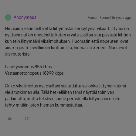
Anonymous
Forum|Forum|16 years ago
A
Hei, sain viestin teiltä että liittymästäni ei löytynyt vikaa. Liittymä on
nyt toiminutkin ongelmitta kuten arvata saattaa siitä päivästä lähtien
kun tein liittymääni vikailmoituksen. Huomasin että nopeuteni ovat
ainakin jos Telewelliin on luottamista, hieman laskeneet. Nuo arvot
siis routerista.
Lähetysnopeus 855 kbps
Vastaanottonopeus 18999 kbps
Onko vikailmoitus nyt osaltani siis tutkittu vai onko liittymäni tämä
vielä tutkinnan alla. Tällä hetkellähän tämä näyttää toimivan
pätkimättä, mutta tekstiviestinne perusteella liittymääni ei oltu
tehty mitään joten hieman kummastuttaa.