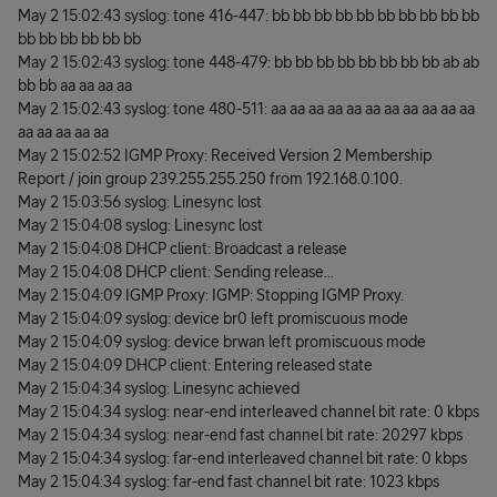
May 2 15:02:43 syslog: tone 416-447: bb bb bb bb bb bb bb bb bb bb
bb bb bb bb bb bb
May 2 15:02:43 syslog: tone 448-479: bb bb bb bb bb bb bb bb ab ab
bb bb aa aa aa aa
May 2 15:02:43 syslog: tone 480-511: aa aa aa aa aa aa aa aa aa aa aa
aa aa aa aa aa
May 2 15:02:52 IGMP Proxy: Received Version 2 Membership
Report / join group 239.255.255.250 from 192.168.0.100.
May 2 15:03:56 syslog: Linesync lost
May 2 15:04:08 syslog: Linesync lost
May 2 15:04:08 DHCP client: Broadcast a release
May 2 15:04:08 DHCP client: Sending release...
May 2 15:04:09 IGMP Proxy: IGMP: Stopping IGMP Proxy.
May 2 15:04:09 syslog: device br0 left promiscuous mode
May 2 15:04:09 syslog: device brwan left promiscuous mode
May 2 15:04:09 DHCP client: Entering released state
May 2 15:04:34 syslog: Linesync achieved
May 2 15:04:34 syslog: near-end interleaved channel bit rate: 0 kbps
May 2 15:04:34 syslog: near-end fast channel bit rate: 20297 kbps
May 2 15:04:34 syslog: far-end interleaved channel bit rate: 0 kbps
May 2 15:04:34 syslog: far-end fast channel bit rate: 1023 kbps