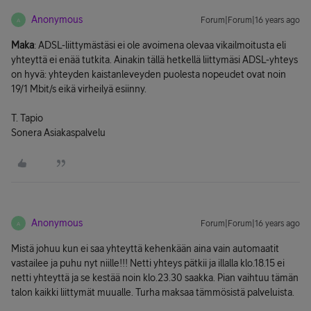
Anonymous
Forum|Forum|16 years ago
A
Maka
: ADSL-liittymästäsi ei ole avoimena olevaa vikailmoitusta eli
yhteyttä ei enää tutkita. Ainakin tällä hetkellä liittymäsi ADSL-yhteys
on hyvä: yhteyden kaistanleveyden puolesta nopeudet ovat noin
19/1 Mbit/s eikä virheilyä esiinny.
T. Tapio
Sonera Asiakaspalvelu
Anonymous
Forum|Forum|16 years ago
A
Mistä johuu kun ei saa yhteyttä kehenkään aina vain automaatit
vastailee ja puhu nyt niille!!! Netti yhteys pätkii ja illalla klo.18.15 ei
netti yhteyttä ja se kestää noin klo.23.30 saakka. Pian vaihtuu tämän
talon kaikki liittymät muualle. Turha maksaa tämmösistä palveluista.