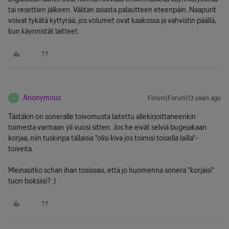
tai resettien jälkeen. Välitän asiasta palautteen eteenpäin. Naapurit
voivat tykätä kyttyrää, jos volumet ovat kaakossa ja vahvistin päällä,
kun käynnistät laitteet.
Anonymous
Forum|Forum|13 years ago
A
Tästäkin on soneralle toivomusta laitettu allekirjoittaneenkin
toimesta varmaan yli vuosi sitten. Jos he eivät selviä bugejakaan
korjaa, niin tuskinpa tällaisia "olisi kiva jos toimisi toisella lailla"-
toiveita.
Meinasitko schan ihan tosissasi, että jo huomenna sonera "korjaisi"
tuon boksiisi? :)