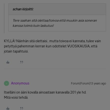
schan kirjoitti:
Tere saahan sitä olettaa/toivoa että muukin asia soneran
kanssa toimis kuin laskutus!
KYLLÄ! Näinhän sitä olettaisi.. mutta toivoa ei kannata, tulee vain
petyttyä pahemman kerran kun odottelet VUOSIKAUSIA, että
jotain tapahtuisi.
Anonymous
Forum|Forum|13 years ago
A
Itselläni on ääni kovalla ainoastaan kanavalla 201 yle hd.
Mitä voisi tehdä.