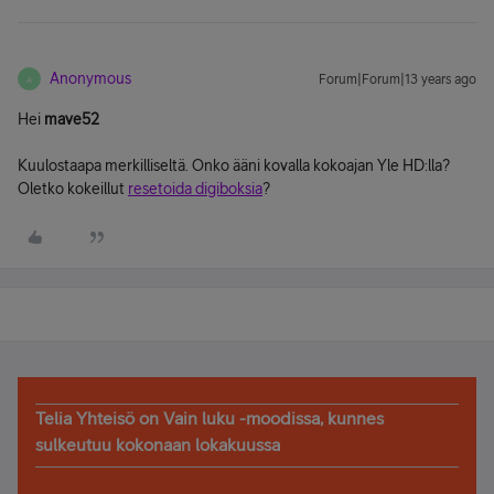
Anonymous
Forum|Forum|13 years ago
A
Hei
mave52
Kuulostaapa merkilliseltä. Onko ääni kovalla kokoajan Yle HD:lla?
Oletko kokeillut
resetoida digiboksia
?
Telia Yhteisö on Vain luku -moodissa, kunnes
sulkeutuu kokonaan lokakuussa