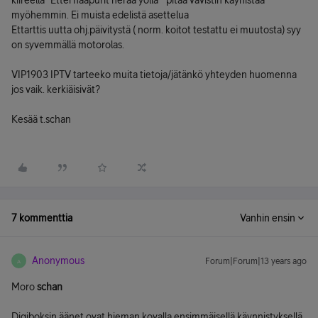
kiireellä "Ettei naapurit herää yöllä " pitää vavistin käynistää
myöhemmin. Ei muista edelistä asettelua
Ettarttis uutta ohj.päivitystä ( norm. koitot testattu ei muutosta) syy
on syvemmällä motorolas.
VIP1903 IPTV tarteeko muita tietoja/jätänkö yhteyden huomenna
jos vaik. kerkiäisivät?
Kesää t.schan
7 kommenttia
Vanhin ensin
Anonymous
Forum|Forum|13 years ago
A
Moro
schan
Digiboksin äänet ovat hieman kovalla ensimmäisellä käynnistyksellä