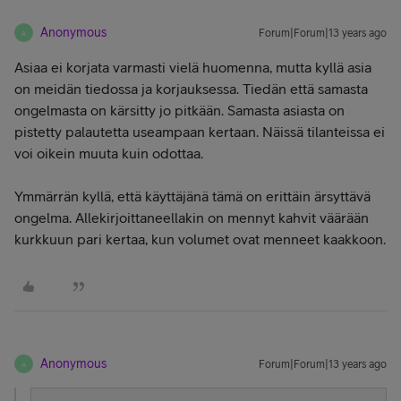
Anonymous
Forum|Forum|13 years ago
A
Asiaa ei korjata varmasti vielä huomenna, mutta kyllä asia
on meidän tiedossa ja korjauksessa. Tiedän että samasta
ongelmasta on kärsitty jo pitkään. Samasta asiasta on
pistetty palautetta useampaan kertaan. Näissä tilanteissa ei
voi oikein muuta kuin odottaa.
Ymmärrän kyllä, että käyttäjänä tämä on erittäin ärsyttävä
ongelma. Allekirjoittaneellakin on mennyt kahvit väärään
kurkkuun pari kertaa, kun volumet ovat menneet kaakkoon.
Anonymous
Forum|Forum|13 years ago
A