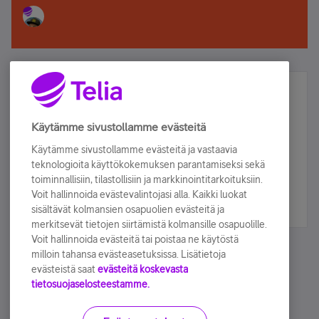
Älä jää paitsi – osallistu ja voita!
Tilaa Telian uutiskirje ja olet mukana arvonnassa.
Käytämme sivustollamme evästeitä
Samalla saat parhaat asiakasedut suoraan
Käytämme sivustollamme evästeitä ja vastaavia
sähköpostiisi.
teknologioita käyttökokemuksen parantamiseksi sekä
toiminnallisiin, tilastollisiin ja markkinointitarkoituksiin.
Voit hallinnoida evästevalintojasi alla. Kaikki luokat
Tilaa nyt
sisältävät kolmansien osapuolien evästeitä ja
merkitsevät tietojen siirtämistä kolmansille osapuolille.
Voit hallinnoida evästeitä tai poistaa ne käytöstä
milloin tahansa evästeasetuksissa. Lisätietoja
evästeistä saat
evästeitä koskevasta
tietosuojaselosteestamme.