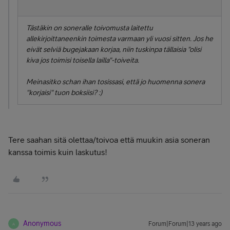
Tästäkin on soneralle toivomusta laitettu
allekirjoittaneenkin toimesta varmaan yli vuosi sitten. Jos he
eivät selviä bugejakaan korjaa, niin tuskinpa tällaisia "olisi
kiva jos toimisi toisella lailla"-toiveita.
Meinasitko schan ihan tosissasi, että jo huomenna sonera
"korjaisi" tuon boksiisi? :)
Tere saahan sitä olettaa/toivoa että muukin asia soneran
kanssa toimis kuin laskutus!
Anonymous
Forum|Forum|13 years ago
A