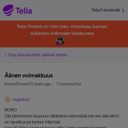
Telia.fi etusivulle
Telia Yhteisö on Vain luku -moodissa, kunnes
sulkeutuu kokonaan lokakuussa
Kysy ja keskustele -palstan arkisto
Äänen voimakkuus
Forum|Forum|11 years ago
7 kommenttia
migration
M
MORO
Olis tämmöinen kiusa kun dikiboksin käynnistää niin sen ääni lähtö
on täysillä ja jos kerkee hiljentää