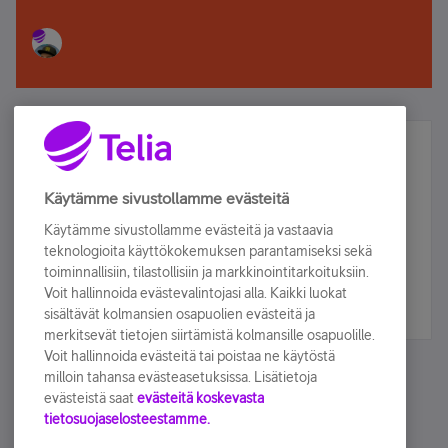
Älä jää paitsi – osallistu ja voita!
Tilaa Telian uutiskirje ja olet mukana arvonnassa.
Käytämme sivustollamme evästeitä
Samalla saat parhaat asiakasedut suoraan
Käytämme sivustollamme evästeitä ja vastaavia
sähköpostiisi.
teknologioita käyttökokemuksen parantamiseksi sekä
toiminnallisiin, tilastollisiin ja markkinointitarkoituksiin.
Voit hallinnoida evästevalintojasi alla. Kaikki luokat
Tilaa nyt
sisältävät kolmansien osapuolien evästeitä ja
merkitsevät tietojen siirtämistä kolmansille osapuolille.
Voit hallinnoida evästeitä tai poistaa ne käytöstä
milloin tahansa evästeasetuksissa. Lisätietoja
evästeistä saat
evästeitä koskevasta
tietosuojaselosteestamme.