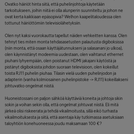
Ovatko häiriöt hinta siitä, että puhelinjohtoja käytetään
tarkoitukseen, joihin niitä ei olla alunperin suunniteltu ja johon ne
ovat kerta kaikkiaan epäsopivia? Welhon kaapelitaloudessa olen
tottunut häiriöttömiin televisiolähetyksiin.
Olen nyt kaksi vuorokautta tapellut näiden vehkeitten kanssa. Olen
tehnyt ties miten monta tehdasasetusten palautusta digiboksissa
(niin monta, että osaan käyttäjätunnukseni ja salasanani jo ulkoa),
olen käynnistänyt modeemia uudestaan, olen vaihtanut ethernet
piuhani lyhyempään, olen poistanut HDMI jakajani käytöstä ja
pistänyt digiboksista johdon suoraan televisioon, olen kokeillut
toista RJ11 puhelin piuhaa. Tilasin vielä uuden puhelinjodon ja
adapterin (vanha kolmiosainen puhelinpistoke -> RJ11) kokeillakseni
johtuvatko ongelmat niistä.
Huoneistossani on paljon sähköä käyttäviä koneita ja johtoja sikin
sokin ja voihan sekin olla, että ongelmat johtuvat niistä. Eli mitä
järkeä olisi riskeerata ja tehdä vikailmoitusta, sillä eikö turhasta
vikailmoituksesta ja siitä, että asentaja käy tutkimassa asetuksiaan
taloyhtiön konehuoneessa joudu maksamaan 100 €?