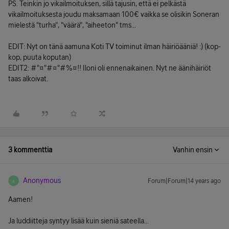
PS. Teinkin jo vikailmoituksen, sillä tajusin, että ei pelkästä
vikailmoituksesta joudu maksamaan 100€ vaikka se olisikin Soneran
mielestä "turha", "väärä", "aiheeton" tms...
EDIT: Nyt on tänä aamuna Koti TV toiminut ilman häiriöääniä! :) (kop-
kop, puuta koputan)
EDIT2: #"¤"#¤"#%¤!! Iloni oli ennenaikainen. Nyt ne äänihäiriöt
taas alkoivat.
3 kommenttia
Vanhin ensin
Anonymous
Forum|Forum|14 years ago
A
Aamen!
Ja luddiitteja syntyy lisää kuin sieniä sateella...