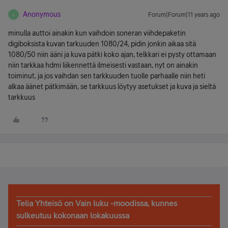
Anonymous
Forum|Forum|11 years ago
A
minulla auttoi ainakin kun vaihdoin soneran viihdepaketin
digiboksista kuvan tarkuuden 1080/24, pidin jonkin aikaa sitä
1080/50 niin ääni ja kuva pätki koko ajan, telkkari ei pysty ottamaan
niin tarkkaa hdmi liikennettä ilmeisesti vastaan, nyt on ainakin
toiminut, ja jos vaihdan sen tarkkuuden tuolle parhaalle niin heti
alkaa äänet pätkimään, se tarkkuus löytyy asetukset ja kuva ja sieltä
tarkkuus
Telia Yhteisö on Vain luku -moodissa, kunnes
sulkeutuu kokonaan lokakuussa