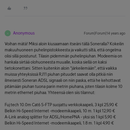
Anonymous
Forum|Forum|14 years ago
A
Voihan mätä! Miksi aloin kiusaamaan itseäni tällä Soneralla? Kokeilin
makuuhuoneen puhelinpistokkeesta ja vaikutti siltä, että ongelma
olisi sillä poistunut. Tilasin pidemmän puhelinpiuhan. Modeemia on
hankala siirtää olohuoneesta muualle, koska siellä on kaksi
tietokonettani. Sitten kuitenkin aloin "järkeilemään", että vaikka
muissa yhteyksissä RJ11 piuhan pituudet saavat olla pitkiä niin
ilmeisesti Soneran ADSL signaali on niin paska, että he kehottavat
pitämään piuhan tuona parin metrin piuhana, joten tilasin kolme 10
metrin ethernet piuhaa. Yhteensä olen siis tilannut:
Fuj:tech 10.0m Cat6 S-FTP suojattu verkkokaapeli, 3 kpl 25,90 €
Belkin Hi-Speed Internet -modeemikaapeli, 10 m. 1 kpl 12,90 €
A-Link analog splitter for ADSL/HomePNA - yksi sis 1 kpl 5,90 €
Belkin Hi-Speed Internet -modeemikaapeli, 1.8 m. 1 kpl 4,90 €