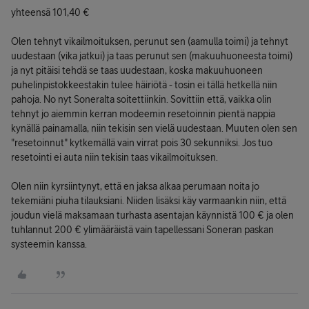
yhteensä 101,40 €
Olen tehnyt vikailmoituksen, perunut sen (aamulla toimi) ja tehnyt
uudestaan (vika jatkui) ja taas perunut sen (makuuhuoneesta toimi)
ja nyt pitäisi tehdä se taas uudestaan, koska makuuhuoneen
puhelinpistokkeestakin tulee häiriötä - tosin ei tällä hetkellä niin
pahoja. No nyt Soneralta soitettiinkin. Sovittiin että, vaikka olin
tehnyt jo aiemmin kerran modeemin resetoinnin pientä nappia
kynällä painamalla, niin tekisin sen vielä uudestaan. Muuten olen sen
"resetoinnut" kytkemällä vain virrat pois 30 sekunniksi. Jos tuo
resetointi ei auta niin tekisin taas vikailmoituksen.
Olen niin kyrsiintynyt, että en jaksa alkaa perumaan noita jo
tekemiäni piuha tilauksiani. Niiden lisäksi käy varmaankin niin, että
joudun vielä maksamaan turhasta asentajan käynnistä 100 € ja olen
tuhlannut 200 € ylimääräistä vain tapellessani Soneran paskan
systeemin kanssa.