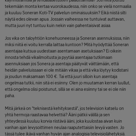
käynnistämisiä ja tehdasasetusten palauttamisia? Jos niitä joutuu
tekemään monta kertaa vuorokaudessa, niin onko se vielä normaalia
ja kuuluu Soneran Koti-TV palvelun ominaisuuksiin? Eikä niistä silti
näytä edes olevan apua. Jossain vaiheessa ne tuntuivat auttavan,
mutta juuri nyt tuntuu kuin nekin vain pahentaisivat asiaa.
Jos vika on taloyhtiön konehuoneessa ja Soneran asennuksissa, niin
miksi niitä ei voitu kerralla laittaa kuntoon? Mitä hyödyttää Soneran
asentajaa kutsua uudestaan asentamaan asetuksiaan? Ei oikein
innosta tehdä vikailmoitusta ja pyytää asentajaa tutkimaan
asennuksiaan jos Sonera ja asentaja päätyvät väittämään, että
heidän palveluissaan ei ole mitään vikaa ja että vika löytyy kodistani
ja joudun maksamaan 100 €. Tai että juuri silloin kun asentaja
ongelmaa tutkii, niin sitä ei esiinny. Olen jo muutaman kerran luullut,
että ongelma olisi poistunut, sillä se ei aina esiinny tai se ei ole niin
paha.
Mitä järkeä on "teknisestä kehityksestä", jos television katselu on
yhtä hermoja raastavaa helvettiä? Ääni pätkii välillä ja sen
yhteydessä kuuluu korvia riistävä ääni, joka kuulostaa aivan kuin
vanhan ajan levysoittimen neulaa raaputettaisiin levyä vasten. Jo
tässä tulee ikävä vanhan hyvän ajan analogisia televisiolähetyksiä.