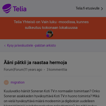
Telia.fi etusivulle
Telia Yhteisö on Vain luku -moodissa, kunnes
sulkeutuu kokonaan lokakuussa
Kysy ja keskustele -palstan arkisto
Ääni pätkii ja raastaa hermoja
Forum|Forum|11 years ago
3 kommenttia
migration
M
Kuuluvatko häiriöt Soneran Koti TV:n normaaliin toimintaan? Onko
Soneran asiakkaiden hyväksyttävä Koti TV:n huono toiminta? Mikä
on vielä hyväksyttävä määrä modeemin ja digiboksin uudelleen