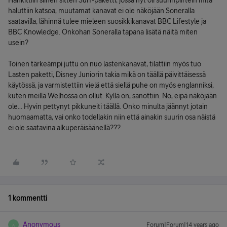
Hankittiin siihen sitten Surf-paketti, jossa nyt oli suurinpiirtein mitä
haluttiin katsoa, muutamat kanavat ei ole näköjään Soneralla
saatavilla, lähinnä tulee mieleen suosikkikanavat BBC Lifestyle ja
BBC Knowledge. Onkohan Soneralla tapana lisätä näitä miten
usein?
Toinen tärkeämpi juttu on nuo lastenkanavat, tilattiin myös tuo
Lasten paketti, Disney Juniorin takia mikä on täällä päivittäisessä
käytössä, ja varmistettiin vielä että siellä puhe on myös englanniksi,
kuten meillä Welhossa on ollut. Kyllä on, sanottiin. No, eipä näköjään
ole... Hyvin pettynyt pikkuneiti täällä. Onko minulta jäännyt jotain
huomaamatta, vai onko todellakin niin että ainakin suurin osa näistä
ei ole saatavina alkuperäisäänellä???
1 kommentti
Anonymous
Forum|Forum|14 years ago
A