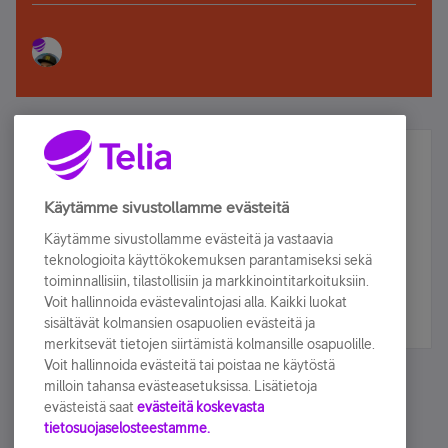
Älä jää paitsi – osallistu ja voita!
Tilaa Telian uutiskirje ja olet mukana arvonnassa.
Käytämme sivustollamme evästeitä
Samalla saat parhaat asiakasedut suoraan
Käytämme sivustollamme evästeitä ja vastaavia
sähköpostiisi.
teknologioita käyttökokemuksen parantamiseksi sekä
toiminnallisiin, tilastollisiin ja markkinointitarkoituksiin.
Voit hallinnoida evästevalintojasi alla. Kaikki luokat
Tilaa nyt
sisältävät kolmansien osapuolien evästeitä ja
merkitsevät tietojen siirtämistä kolmansille osapuolille.
Voit hallinnoida evästeitä tai poistaa ne käytöstä
milloin tahansa evästeasetuksissa. Lisätietoja
evästeistä saat
evästeitä koskevasta
tietosuojaselosteestamme.