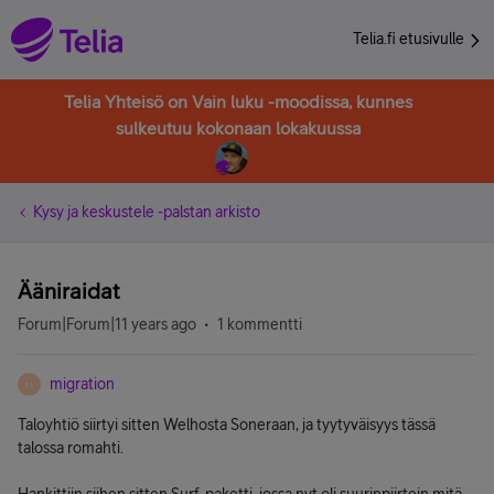
Telia.fi etusivulle
Telia Yhteisö on Vain luku -moodissa, kunnes
sulkeutuu kokonaan lokakuussa
Kysy ja keskustele -palstan arkisto
Ääniraidat
Forum|Forum|11 years ago
1 kommentti
migration
M
Taloyhtiö siirtyi sitten Welhosta Soneraan, ja tyytyväisyys tässä
talossa romahti.