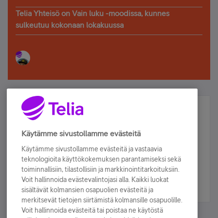
Telia Yhteisö on Vain luku -moodissa, kunnes
sulkeutuu kokonaan lokakuussa
Älä jää paitsi – osallistu ja voita!
Tilaa Telian uutiskirje ja olet mukana arvonnassa.
Käytämme sivustollamme evästeitä
Samalla saat parhaat asiakasedut suoraan
Käytämme sivustollamme evästeitä ja vastaavia
sähköpostiisi.
teknologioita käyttökokemuksen parantamiseksi sekä
toiminnallisiin, tilastollisiin ja markkinointitarkoituksiin.
Voit hallinnoida evästevalintojasi alla. Kaikki luokat
Tilaa nyt
sisältävät kolmansien osapuolien evästeitä ja
merkitsevät tietojen siirtämistä kolmansille osapuolille.
Voit hallinnoida evästeitä tai poistaa ne käytöstä