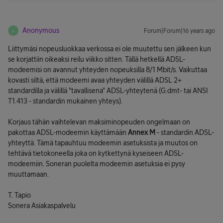
Anonymous
Forum|Forum|16 years ago
A
Liittymäsi nopeusluokkaa verkossa ei ole muutettu sen jälkeen kun
se korjattiin oikeaksi reilu viikko sitten. Tällä hetkellä ADSL-
modeemisi on avannut yhteyden nopeuksilla 8/1 Mbit/s. Vaikuttaa
kovasti siltä, että modeemi avaa yhteyden välillä ADSL 2+
standardilla ja välillä "tavallisena" ADSL-yhteytenä (G.dmt- tai ANSI
T1.413 - standardin mukainen yhteys).
Korjaus tähän vaihtelevan maksiminopeuden ongelmaan on
pakottaa ADSL-modeemin käyttämään
Annex M
- standardin ADSL-
yhteyttä. Tämä tapauhtuu modeemin asetuksista ja muutos on
tehtävä tietokoneella joka on kytkettynä kyseiseen ADSL-
modeemiin. Soneran puolelta modeemin asetuksia ei pysy
muuttamaan.
T. Tapio
Sonera Asiakaspalvelu