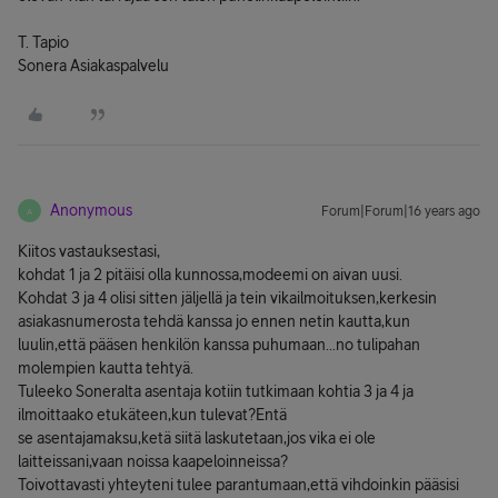
T. Tapio
Sonera Asiakaspalvelu
Anonymous
Forum|Forum|16 years ago
A
Kiitos vastauksestasi,
kohdat 1 ja 2 pitäisi olla kunnossa,modeemi on aivan uusi.
Kohdat 3 ja 4 olisi sitten jäljellä ja tein vikailmoituksen,kerkesin
asiakasnumerosta tehdä kanssa jo ennen netin kautta,kun
luulin,että pääsen henkilön kanssa puhumaan...no tulipahan
molempien kautta tehtyä.
Tuleeko Soneralta asentaja kotiin tutkimaan kohtia 3 ja 4 ja
ilmoittaako etukäteen,kun tulevat?Entä
se asentajamaksu,ketä siitä laskutetaan,jos vika ei ole
laitteissani,vaan noissa kaapeloinneissa?
Toivottavasti yhteyteni tulee parantumaan,että vihdoinkin pääsisi