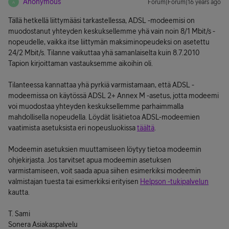
Anonymous
Forum|Forum|16 years ago
A
Tällä hetkellä liittymääsi tarkastellessa, ADSL -modeemisi on
muodostanut yhteyden keskuksellemme yhä vain noin 8/1 Mbit/s -
nopeudelle, vaikka itse liittymän maksiminopeudeksi on asetettu
24/2 Mbit/s. Tilanne vaikuttaa yhä samanlaiselta kuin 8.7.2010
Tapion kirjoittaman vastauksemme aikoihin oli.
Tilanteessa kannattaa yhä pyrkiä varmistamaan, että ADSL -
modeemissa on käytössä ADSL 2+ Annex M -asetus, jotta modeemi
voi muodostaa yhteyden keskuksellemme parhaimmalla
mahdollisella nopeudella. Löydät lisätietoa ADSL-modeemien
vaatimista asetuksista eri nopeusluokissa
täältä
.
Modeemin asetuksien muuttamiseen löytyy tietoa modeemin
ohjekirjasta. Jos tarvitset apua modeemin asetuksen
varmistamiseen, voit saada apua siihen esimerkiksi modeemin
valmistajan tuesta tai esimerkiksi erityisen
Helpson -tukipalvelun
kautta.
T. Sami
Sonera Asiakaspalvelu