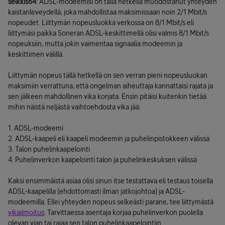
selkkis64
: ADSL-modeemisi on tällä hetkellä muodostanut yhteyden
kaistanleveydellä, joka mahdollistaa maksimissaan noin 2/1 Mbit/s
nopeudet. Liittymän nopeusluokka verkossa on 8/1 Mbit/s eli
liittymäsi paikka Soneran ADSL-keskittimellä olisi valmis 8/1 Mbit/s
nopeuksiin, mutta jokin vaimentaa signaalia modeemin ja
keskittimen välillä.
Liittymän nopeus tällä hetkellä on sen verran pieni nopeusluokan
maksimiin verrattuna, että ongelman aiheuttaja kannattaisi rajata ja
sen jälkeen mahdollinen vika korjata. Ensin pitäisi kuitenkin tietää
mihin näistä neljästä vaihtoehdosta vika jää:
1. ADSL-modeemi
2. ADSL-kaapeli eli kaapeli modeemin ja puhelinpistokkeen välissä
3. Talon puhelinkaapelointi
4. Puhelinverkon kaapelointi talon ja puhelinkeskuksen välissä
Kaksi ensimmäistä asiaa olisi sinun itse testattava eli testaus toisella
ADSL-kaapelilla (ehdottomasti ilman jatkojohtoa) ja ADSL-
modeemilla. Ellei yhteyden nopeus selkeästi parane, tee liittymästä
vikailmoitus
. Tarvittaessa asentaja korjaa puhelinverkon puolella
olevan vian tai rajaa sen talon puhelinkaapelointiin.