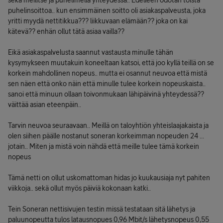
sekä meilitse ja puhelimella yhteydessä.. Edelleen odotan toista
puhelinsoittoa.. kun ensimmäinen soitto oli asiakaspalveusta, joka
yritti myydä nettitikkua??? liikkuvaan elämään?? joka on kai
kätevä?? enhän ollut tätä asiaa vailla??
Eikä asiakaspalvelusta saannut vastausta minulle tähän
kysymykseen muutakuin koneeltaan katsoi, että joo kyllä teillä on se
korkein mahdollinen nopeus.. mutta ei osannut neuvoa että mistä
sen näen että onko näin että minulle tulee korkein nopeuskaista..
sanoi että minuun ollaan toivonmukaan lähipäivinä yhteydessä??
väittää asian eteenpäin..
Tarvin neuvoa seuraavaan.. Meillä on taloyhtiön yhteislaajakaista ja
olen siihen päälle nostanut soneran korkeimman nopeuden 24 ...
jotain.. Miten ja mistä voin nähdä että meille tulee tämä korkein
nopeus
Tämä netti on ollut uskomattoman hidas jo kuukausiaja nyt pahiten
viikkoja.. sekä ollut myös päiviä kokonaan katki..
Tein Soneran nettisivujen testin missä testataan sitä lähetys ja
paluunopeutta tulos latausnopues 0,96 Mbit/s lähetysnopeus 0,55