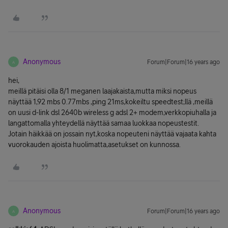
Anonymous
Forum|Forum|16 years ago
A
hei,
meillä pitäisi olla 8/1 meganen laajakaista,mutta miksi nopeus
näyttää 1,92 mbs 0.77mbs ,ping 21ms,kokeiltu speedtest;llä ,meillä
on uusi d-link dsl 2640b wireless g adsl 2+ modem,verkkopiuhalla ja
langattomalla yhteydellä näyttää samaa luokkaa nopeustestit.
Jotain häikkää on jossain nyt,koska nopeuteni näyttää vajaata kahta
vuorokauden ajoista huolimatta,asetukset on kunnossa.
Anonymous
Forum|Forum|16 years ago
A