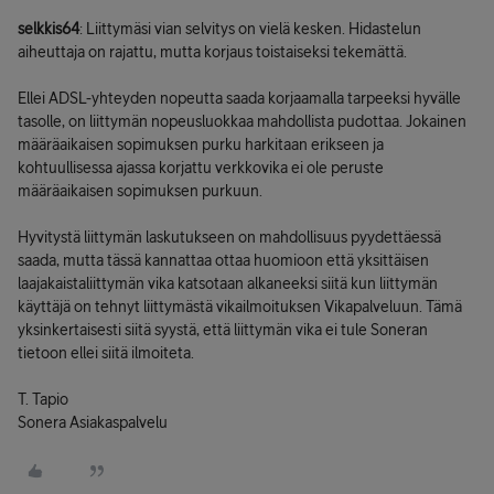
selkkis64
: Liittymäsi vian selvitys on vielä kesken. Hidastelun
aiheuttaja on rajattu, mutta korjaus toistaiseksi tekemättä.
Ellei ADSL-yhteyden nopeutta saada korjaamalla tarpeeksi hyvälle
tasolle, on liittymän nopeusluokkaa mahdollista pudottaa. Jokainen
määräaikaisen sopimuksen purku harkitaan erikseen ja
kohtuullisessa ajassa korjattu verkkovika ei ole peruste
määräaikaisen sopimuksen purkuun.
Hyvitystä liittymän laskutukseen on mahdollisuus pyydettäessä
saada, mutta tässä kannattaa ottaa huomioon että yksittäisen
laajakaistaliittymän vika katsotaan alkaneeksi siitä kun liittymän
käyttäjä on tehnyt liittymästä vikailmoituksen Vikapalveluun. Tämä
yksinkertaisesti siitä syystä, että liittymän vika ei tule Soneran
tietoon ellei siitä ilmoiteta.
T. Tapio
Sonera Asiakaspalvelu