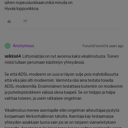
siihen nopeusluokkaan,mikä minulla on.
Hyvää loppuviikkoa.
Anonymous
Forum|Forum|16 years ago
A
selkkis64
: Liittymästäsi on nyt avoinna kaksi vikailmoitusta. Toinen
niistä tullaan perumaan käsittelyn yhteydessä.
Se että ADSL-modeemi on uusi ei täysin sulje pois mahdollisuutta
että vika jäisi silti modeemiin. Varminta olisi aina testata toisella
ADSL-modeemilla. Ensimmäinen testattava kuitenkin on modeemin
ja puhelinpistokkeen välissä oleva kaapeli. Se on helppo ja halpa
vaihtaa toiseen, ja usein ratkaisee ongelman.
Vikailmoitus menee asentajalle ellei ongelman aiheuttajaa pystytä
korjaamaan Verkonhallinnan taholta. Asentaja käy testaamassa
yhteyden asiakkaan luona vain jos se on tarpeen vianselvityksen