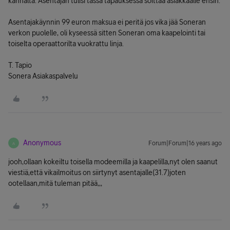
kannalta. Asentajan tulisi tässä tapauksessa soittaa asiakkaalle ensin.
Asentajakäynnin 99 euron maksua ei peritä jos vika jää Soneran
verkon puolelle, oli kyseessä sitten Soneran oma kaapelointi tai
toiselta operaattorilta vuokrattu linja.
T. Tapio
Sonera Asiakaspalvelu
Anonymous
Forum|Forum|16 years ago
A
jooh,ollaan kokeiltu toisella modeemilla ja kaapelilla,nyt olen saanut
viestiä,että vikailmoitus on siirtynyt asentajalle(31.7)joten
ootellaan,mitä tuleman pitää,,,