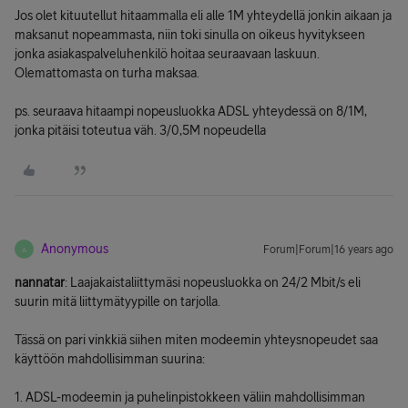
Jos olet kituutellut hitaammalla eli alle 1M yhteydellä jonkin aikaan ja
maksanut nopeammasta, niin toki sinulla on oikeus hyvitykseen
jonka asiakaspalveluhenkilö hoitaa seuraavaan laskuun.
Olemattomasta on turha maksaa.
ps. seuraava hitaampi nopeusluokka ADSL yhteydessä on 8/1M,
jonka pitäisi toteutua väh. 3/0,5M nopeudella
Anonymous
Forum|Forum|16 years ago
A
nannatar
: Laajakaistaliittymäsi nopeusluokka on 24/2 Mbit/s eli
suurin mitä liittymätyypille on tarjolla.
Tässä on pari vinkkiä siihen miten modeemin yhteysnopeudet saa
käyttöön mahdollisimman suurina:
1. ADSL-modeemin ja puhelinpistokkeen väliin mahdollisimman