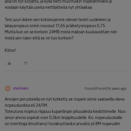
asia on nyt korjattu, ja kyllä netti muuttuikin nopeammaksi ja
voidaan käyttää useita nettilaitteita nyt yhtäaikaa.
Tein juuri äsken sen kotisivujenne olevan testin uudeleen ja
latausnopeus onkin noussut 17,65 ja lähetysnopeus 0,75
Mutta kun on se korkein 24MB mistä maksan kuukausittain niin
mistä sen näen että se on tuo korkein?
Kiitos!
merinen
Forum|Forum|16 years ago
M
Arvojen perusteella on nyt kytketty se nopein sinne saatavilla oleva
nopeusluokka eli 24/1M.
Toteutuva nopeus riippuu kuparilinjan pituudesta keskittimelle. Nuo
sinun arvosi sopivat noin 0,5km linjapituudelle. Ko. nopeusluokalle
on toimittaja ilmoittanut hyväksyttäviksi arvoiksi yli 8M nopeudet