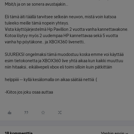
Mbit/s ja on se sonera avustajakin...
Eli tämä äiti täällä tarvitsee selkeän neuvon, mistä voin katsoa
tuleeko meille tämä nopein yhteys.
Vista käyttöjärjestelmä Hp Pavillion 2 vuotta vanha kannettavakone.
Kotoa löytyy myös 2 uudempaa HP kannettavaa sekä 5 vuotta
vanha hp pöytäkone.. ja XBOX360 livenetti..
SUUREKSI ongelmaksi tämä muodostuu koska emme voi käyttää
esim tietokonetta ja XBOX360 live yhtä aikaa kun kaikki muuttuu
niin hitaaksi.. eikälivepeli xbox eli toimi silloin kuin pätkittäin
helppiiii -- kyllä kesälomalla on aikaa säätää nettiä :(
-Kiitos jos joku osaa auttaa
18 kommenttia
Vanhin ensin