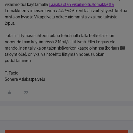
vikailmoitus käyttämällä
Laajakaistan vikailmoituslomakketta
.
Lomakkeen viimeisen sivun
Lisätiedot
-kenttään voit lyhyesti kertoa
mistä on kyse ja Vikapalvelu näkee aiemmista vikailmoituksista
loput.
Jotain liittymäsi suhteen pitäisi tehdä, sillä tällä hetkellä se on
nopeudeltaan käytännössä 2 Mbit/s - liittymä. Ellei korjaus ole
mahdollinen tai vika on talon sisäverkon kaapeloinnissa (korjaus jää
taloyhtiölle), on yksi vaihtoehto liittymän nopeusluokan
pudottaminen.
T. Tapio
Sonera Asiakaspalvelu