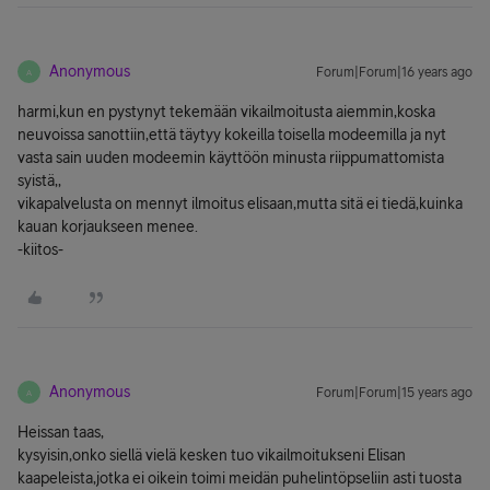
Anonymous
Forum|Forum|16 years ago
A
harmi,kun en pystynyt tekemään vikailmoitusta aiemmin,koska
neuvoissa sanottiin,että täytyy kokeilla toisella modeemilla ja nyt
vasta sain uuden modeemin käyttöön minusta riippumattomista
syistä,,
vikapalvelusta on mennyt ilmoitus elisaan,mutta sitä ei tiedä,kuinka
kauan korjaukseen menee.
-kiitos-
Anonymous
Forum|Forum|15 years ago
A
Heissan taas,
kysyisin,onko siellä vielä kesken tuo vikailmoitukseni Elisan
kaapeleista,jotka ei oikein toimi meidän puhelintöpseliin asti tuosta