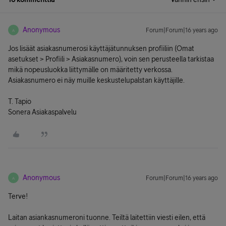
Anonymous
Forum|Forum|16 years ago
A
Jos lisäät asiakasnumerosi käyttäjätunnuksen profiiliin (Omat
asetukset > Profiili > Asiakasnumero), voin sen perusteella tarkistaa
mikä nopeusluokka liittymälle on määritetty verkossa.
Asiakasnumero ei näy muille keskustelupalstan käyttäjille.
T. Tapio
Sonera Asiakaspalvelu
Anonymous
Forum|Forum|16 years ago
A
Terve!
Laitan asiankasnumeroni tuonne. Teiltä laitettiin viesti eilen, että