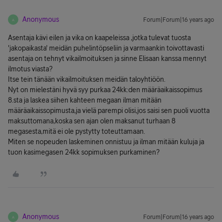
Anonymous
Forum|Forum|16 years ago
A
Asentaja kävi eilen ja vika on kaapeleissa ,jotka tulevat tuosta
'jakopaikasta' meidän puhelintöpseliin ja varmaankin toivottavasti
asentaja on tehnyt vikailmoituksen ja sinne Elisaan kanssa mennyt
ilmotus viasta?
Itse tein tänään vikailmoituksen meidän taloyhtiöön.
Nyt on mielestäni hyvä syy purkaa 24kk:den määräaikaissopimus
8.sta ja laskea siihen kahteen megaan ilman mitään
määräaikaissopimusta,ja vielä parempi olisi,jos saisi sen puoli vuotta
maksuttomana,koska sen ajan olen maksanut turhaan 8
megasesta,mitä ei ole pystytty toteuttamaan.
Miten se nopeuden laskeminen onnistuu ja ilman mitään kuluja ja
tuon kasimegasen 24kk sopimuksen purkaminen?
Anonymous
Forum|Forum|16 years ago
A