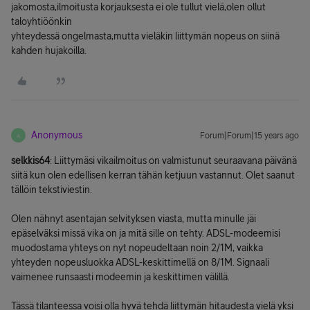
jakomosta,ilmoitusta korjauksesta ei ole tullut vielä,olen ollut
taloyhtiöönkin
yhteydessä ongelmasta,mutta vieläkin liittymän nopeus on siinä
kahden hujakoilla.
Anonymous
Forum|Forum|15 years ago
A
selkkis64
: Liittymäsi vikailmoitus on valmistunut seuraavana päivänä
siitä kun olen edellisen kerran tähän ketjuun vastannut. Olet saanut
tällöin tekstiviestin.
Olen nähnyt asentajan selvityksen viasta, mutta minulle jäi
epäselväksi missä vika on ja mitä sille on tehty. ADSL-modeemisi
muodostama yhteys on nyt nopeudeltaan noin 2/1M, vaikka
yhteyden nopeusluokka ADSL-keskittimellä on 8/1M. Signaali
vaimenee runsaasti modeemin ja keskittimen välillä.
Tässä tilanteessa voisi olla hyvä tehdä liittymän hitaudesta vielä yksi