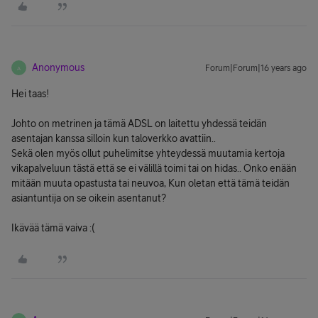
Anonymous
Forum|Forum|16 years ago
A
Hei taas!
Johto on metrinen ja tämä ADSL on laitettu yhdessä teidän
asentajan kanssa silloin kun taloverkko avattiin..
Sekä olen myös ollut puhelimitse yhteydessä muutamia kertoja
vikapalveluun tästä että se ei välillä toimi tai on hidas.. Onko enään
mitään muuta opastusta tai neuvoa, Kun oletan että tämä teidän
asiantuntija on se oikein asentanut?
Ikävää tämä vaiva :(