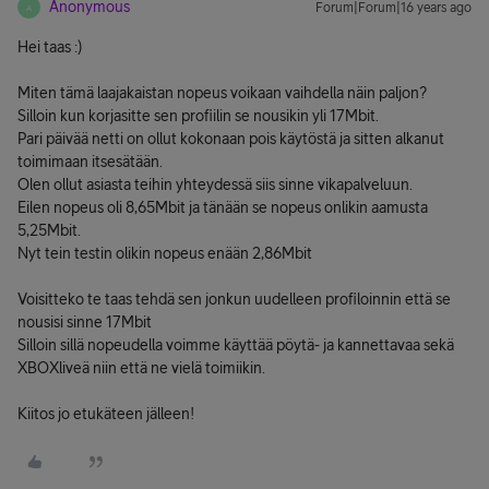
Anonymous
Forum|Forum|16 years ago
A
Hei taas :)
Miten tämä laajakaistan nopeus voikaan vaihdella näin paljon?
Silloin kun korjasitte sen profiilin se nousikin yli 17Mbit.
Pari päivää netti on ollut kokonaan pois käytöstä ja sitten alkanut
toimimaan itsesätään.
Olen ollut asiasta teihin yhteydessä siis sinne vikapalveluun.
Eilen nopeus oli 8,65Mbit ja tänään se nopeus onlikin aamusta
5,25Mbit.
Nyt tein testin olikin nopeus enään 2,86Mbit
Voisitteko te taas tehdä sen jonkun uudelleen profiloinnin että se
nousisi sinne 17Mbit
Silloin sillä nopeudella voimme käyttää pöytä- ja kannettavaa sekä
XBOXliveä niin että ne vielä toimiikin.
Kiitos jo etukäteen jälleen!