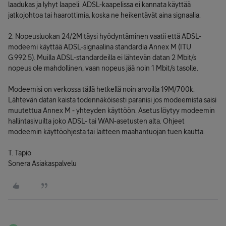
laadukas ja lyhyt laapeli. ADSL-kaapelissa ei kannata käyttää
jatkojohtoa tai haarottimia, koska ne heikentävät aina signaalia.
2. Nopeusluokan 24/2M täysi hyödyntäminen vaatii että ADSL-
modeemi käyttää ADSL-signaalina standardia Annex M (ITU
G.992.5). Muilla ADSL-standardeilla ei lähtevän datan 2 Mbit/s
nopeus ole mahdollinen, vaan nopeus jää noin 1 Mbit/s tasolle.
Modeemisi on verkossa tällä hetkellä noin arvoilla 19M/700k.
Lähtevän datan kaista todennäköisesti paranisi jos modeemista saisi
muutettua Annex M - yhteyden käyttöön. Asetus löytyy modeemin
hallintasivuilta joko ADSL- tai WAN-asetusten alta. Ohjeet
modeemin käyttöohjesta tai laitteen maahantuojan tuen kautta.
T. Tapio
Sonera Asiakaspalvelu