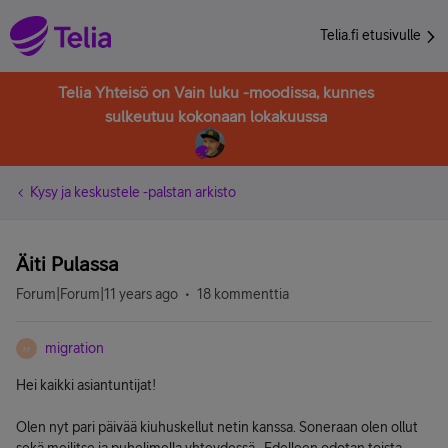
Telia.fi etusivulle
Telia Yhteisö on Vain luku -moodissa, kunnes
sulkeutuu kokonaan lokakuussa
Kysy ja keskustele -palstan arkisto
Äiti Pulassa
Forum|Forum|11 years ago
18 kommenttia
migration
M
Hei kaikki asiantuntijat!
Olen nyt pari päivää kiuhuskellut netin kanssa. Soneraan olen ollut