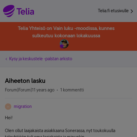
Telia.fi etusivulle
Telia Yhteisö on Vain luku -moodissa, kunnes
sulkeutuu kokonaan lokakuussa
Kysy ja keskustele -palstan arkisto
Aiheeton lasku
Forum|Forum|11 years ago
1 kommentti
migration
M
Hei!
Olen ollut laajakaista asiakkaana Sonerassa, nyt toukokuulla