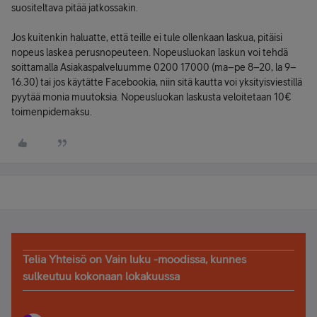
suositeltava pitää jatkossakin.
Jos kuitenkin haluatte, että teille ei tule ollenkaan laskua, pitäisi
nopeus laskea perusnopeuteen. Nopeusluokan laskun voi tehdä
soittamalla Asiakaspalveluumme 0200 17000 (ma–pe 8–20, la 9–
16.30) tai jos käytätte Facebookia, niin sitä kautta voi yksityisviestillä
pyytää monia muutoksia. Nopeusluokan laskusta veloitetaan 10€
toimenpidemaksu.
Telia Yhteisö on Vain luku -moodissa, kunnes
sulkeutuu kokonaan lokakuussa