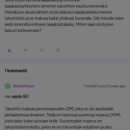
taloyhtiöön tuli oma laajakaista ja minunkin
laajakaistayhteyteni siirrettiin taloyhtiön kautta meneväksi.
Heinäkuun alusta lähtien myös laskutus laajakaistasta menee
taloyhtiöön ja se maksaa kaikki yhdessä Soneralle. Silti minulle tulee
vielä soneralta erikseen laajakaistalasku. Miten saan yksityisen
laskuni katkeamaan?
1 kommentti
Anonymous
Forum|Forum|12 years ago
A
Hei
saloki-50
!
Taloyhtiö maksaa perusnopeuden (2M), joka on siis asukkaalle
periaatteessa ilmainen. Teillä on käytössä suurempi nopeus (10M),
josta lasku tulee suoraan teille. Suurempikin nopeus on
taloyhtiöhinnoiteltu, joten se on toki erittäin edullinen ja siksi