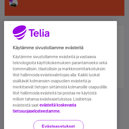
Älä jää paitsi – osallistu ja voita!
Tilaa Telian uutiskirje ja olet mukana arvonnassa.
Käytämme sivustollamme evästeitä
Samalla saat parhaat asiakasedut suoraan
Käytämme sivustollamme evästeitä ja vastaavia
sähköpostiisi.
teknologioita käyttökokemuksen parantamiseksi sekä
toiminnallisiin, tilastollisiin ja markkinointitarkoituksiin.
Voit hallinnoida evästevalintojasi alla. Kaikki luokat
Tilaa nyt
sisältävät kolmansien osapuolien evästeitä ja
merkitsevät tietojen siirtämistä kolmansille osapuolille.
Voit hallinnoida evästeitä tai poistaa ne käytöstä
milloin tahansa evästeasetuksissa. Lisätietoja
evästeistä saat
evästeitä koskevasta
tietosuojaselosteestamme.
Käyttöehdot
Accessibility statement
Evästeasetukset