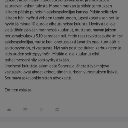
Elokuussa sain laskun uudesta perusmaksusta ja ilmoituksen
seuraavan laskun tulosta. Monen mutkan ja pitkän jonotuksen
jälkeen pääsin puheisiin asiakaspalvelijan kanssa. Pitkän selittelyn
jälkeen hän myönsi virheen tapahtuneen, lupasi korjata sen heti ja
hyvittää minua 10 eurolla aiheutuneista kuluista. Hyvitystä ei ole
vielä tähän päivään mennessä kuulunut, mutta seuraavan jakson
perusmaksulasku 5.10 sensijaan tuli. Yritin taas tavoittaa puhelimitse
asiakaspalvelijaa, mutta kun jonotusajaksi luvattiin puoli tuntia jätin
soittopyynnön, ei vastausta. Nyt sain postitse tiukan karhukirjeen ja
jätin uuden soittopyynnön. Mitään ei ole kuulunut eikä
puhelimessani näy soittoyritystäkään.
Ilmeisesti kuluttaja-asiamies ja Soneralle lähetettävä mojova
vastalasku ovat ainoat keinot, tämän surkean vuodatuksen lisäksi.
Seuraava askel onkin sitten advokaatti.
Entinen asiakas