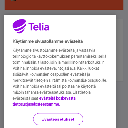
Älä jää paitsi – osallistu ja voita!
Tilaa Telian uutiskirje ja olet mukana arvonnassa.
Käytämme sivustollamme evästeitä
Samalla saat parhaat asiakasedut suoraan
Käytämme sivustollamme evästeitä ja vastaavia
sähköpostiisi.
teknologioita käyttökokemuksen parantamiseksi sekä
toiminnallisiin, tilastollisiin ja markkinointitarkoituksiin.
Voit hallinnoida evästevalintojasi alla. Kaikki luokat
Tilaa nyt
sisältävät kolmansien osapuolien evästeitä ja
merkitsevät tietojen siirtämistä kolmansille osapuolille.
Voit hallinnoida evästeitä tai poistaa ne käytöstä
milloin tahansa evästeasetuksissa. Lisätietoja
evästeistä saat
evästeitä koskevasta
tietosuojaselosteestamme.
Käyttöehdot
Accessibility statement
Evästeasetukset