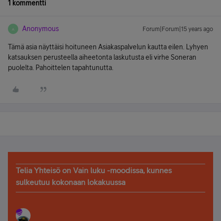
1 kommentti
Anonymous
Forum|Forum|15 years ago
A
Tämä asia näyttäisi hoituneen Asiakaspalvelun kautta eilen. Lyhyen
katsauksen perusteella aiheetonta laskutusta eli virhe Soneran
puolelta. Pahoittelen tapahtunutta.
Telia Yhteisö on Vain luku -moodissa, kunnes
sulkeutuu kokonaan lokakuussa