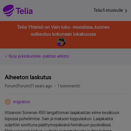
Telia.fi etusivulle
Telia Yhteisö on Vain luku -moodissa, kunnes
sulkeutuu kokonaan lokakuussa
Kysy ja keskustele -palstan arkisto
Aiheeton laskutus
Forum|Forum|11 years ago
1 kommentti
migration
M
Irtisanoin Soneran 450 langattoman laajakaistan viime kesäkuun
lopussa puhelimitse. Sain ja maksoin loppulaskun. Laajakaista
suljettiin sovittuna päättymispäivänä heinäkuun puolivälissä.