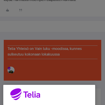
Telia Yhteisö on Vain luku -moodissa, kunnes
sulkeutuu kokonaan lokakuussa
Älä jää paitsi – osallistu ja voita!