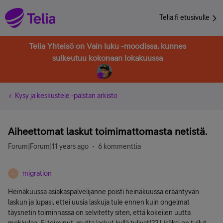
Telia.fi etusivulle
Telia Yhteisö on Vain luku -moodissa, kunnes
sulkeutuu kokonaan lokakuussa
Kysy ja keskustele -palstan arkisto
Aiheettomat laskut toimimattomasta netistä.
Forum|Forum|11 years ago
6 kommenttia
migration
M
Heinäkuussa asiakaspalvelijanne poisti heinäkuussa erääntyvän
laskun ja lupasi, ettei uusia laskuja tule ennen kuin ongelmat
täysnetin toiminnassa on selvitetty siten, että kokeilen uutta