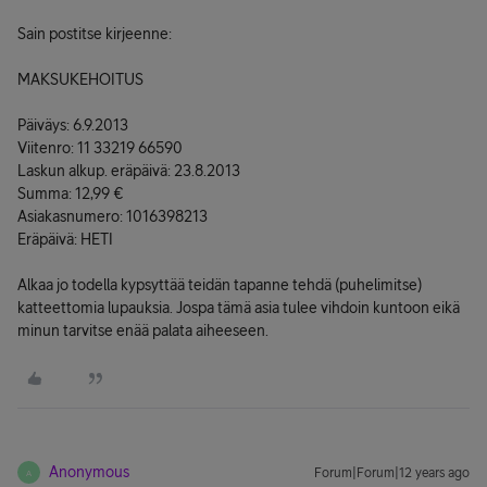
Sain postitse kirjeenne:
MAKSUKEHOITUS
Päiväys: 6.9.2013
Viitenro: 11 33219 66590
Laskun alkup. eräpäivä: 23.8.2013
Summa: 12,99 €
Asiakasnumero: 1016398213
Eräpäivä: HETI
Alkaa jo todella kypsyttää teidän tapanne tehdä (puhelimitse)
katteettomia lupauksia. Jospa tämä asia tulee vihdoin kuntoon eikä
minun tarvitse enää palata aiheeseen.
Anonymous
Forum|Forum|12 years ago
A