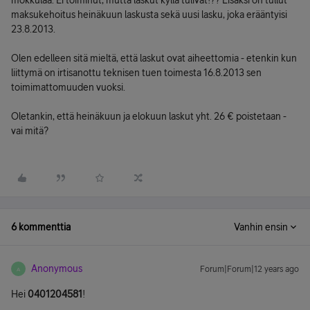
mokkulaa. Ei toiminut, mutta laskut kyllä tulivat!?? Lisäksi on tullut
maksukehoitus heinäkuun laskusta sekä uusi lasku, joka erääntyisi
23.8.2013.
Olen edelleen sitä mieltä, että laskut ovat aiheettomia - etenkin kun
liittymä on irtisanottu teknisen tuen toimesta 16.8.2013 sen
toimimattomuuden vuoksi.
Oletankin, että heinäkuun ja elokuun laskut yht. 26 € poistetaan -
vai mitä?
6 kommenttia
Vanhin ensin
Anonymous
Forum|Forum|12 years ago
A
Hei
0401204581
!