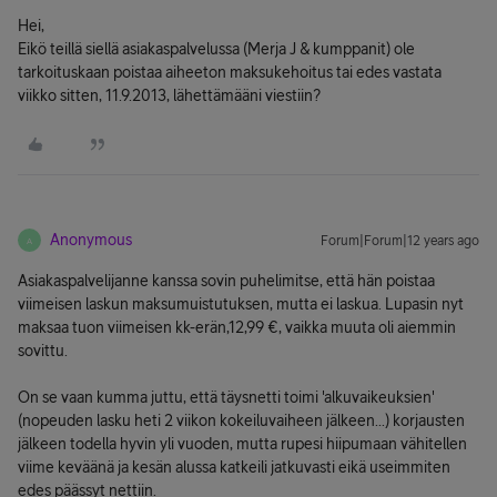
Hei,
Eikö teillä siellä asiakaspalvelussa (Merja J & kumppanit) ole
tarkoituskaan poistaa aiheeton maksukehoitus tai edes vastata
viikko sitten, 11.9.2013, lähettämääni viestiin?
Anonymous
Forum|Forum|12 years ago
A
Asiakaspalvelijanne kanssa sovin puhelimitse, että hän poistaa
viimeisen laskun maksumuistutuksen, mutta ei laskua. Lupasin nyt
maksaa tuon viimeisen kk-erän,12,99 €, vaikka muuta oli aiemmin
sovittu.
On se vaan kumma juttu, että täysnetti toimi 'alkuvaikeuksien'
(nopeuden lasku heti 2 viikon kokeiluvaiheen jälkeen...) korjausten
jälkeen todella hyvin yli vuoden, mutta rupesi hiipumaan vähitellen
viime keväänä ja kesän alussa katkeili jatkuvasti eikä useimmiten
edes päässyt nettiin.