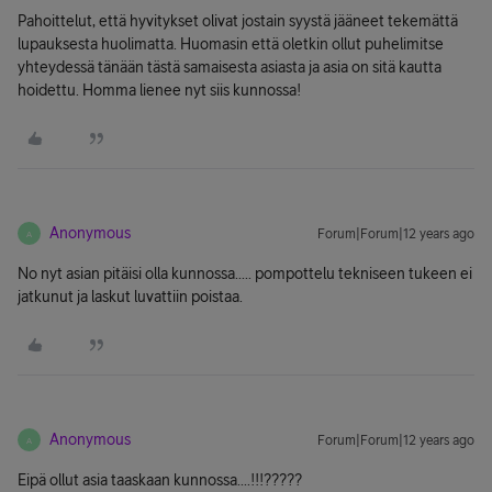
Pahoittelut, että hyvitykset olivat jostain syystä jääneet tekemättä
lupauksesta huolimatta. Huomasin että oletkin ollut puhelimitse
yhteydessä tänään tästä samaisesta asiasta ja asia on sitä kautta
hoidettu. Homma lienee nyt siis kunnossa!
Anonymous
Forum|Forum|12 years ago
A
No nyt asian pitäisi olla kunnossa..... pompottelu tekniseen tukeen ei
jatkunut ja laskut luvattiin poistaa.
Anonymous
Forum|Forum|12 years ago
A
Eipä ollut asia taaskaan kunnossa....!!!?????