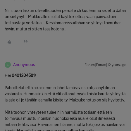
Niin, tuon laskun oikeellisuuden peruste oli kuulemma se, että dataa
on siirtynyt... Mokkulalle ei ollut käyttökieltoa, vaan päinvastoin
testausta ja vertailua.... Kesälomareissuillahan se yhteys toimi ihan
hyvin, mutta ei sitten taas kotona...
Anonymous
Forum|Forum|12 years ago
A
Hei
0401204581
!
Pahoittelut että aikaisemmin lähettämäsi viesti oli jäänyt ilman
vastausta. Huomasinkin että olit ottanut myös toista kautta yhteyttä
ja asia oli jo tänään aamulla käsitelty. Maksukehotus on siis hyvitetty.
Mitä tuohon yhteyteen tulee niin harmillista tosiaan että sen
toimivuus muuttui noinkin huonoksi eikä asialle ollut ilmeisesti
mitään tehtävissä. Harvinainen tilanne, mutta toki joskus näinkin voi
käydä. Harmillista molempien osapuolten kannalta.