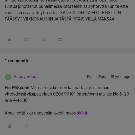
minuun jotta jotain sais asian eteen tehtyä ja nytkin olen puoli
tuntua jonottanut puhelimessa jotta teihin sais yhteyttä kun te ette
ilmeisesti osaa yhteyttä ottaa. SANGINJOELLA EI OLE NETTIIN
PÄÄSSYT VIIKKOKAUSIIN JA TÄSTÄ PITÄIS VIELÄ MAKSAA
1 kommentti
Anonymous
Forum|Forum|15 years ago
A
Hei
MrSpoon
. Vika-asioita koskien kannattaa olla suoraan
yhteydessä vikapalveluun 0206 90101 (mpm/pvm) ma–pe klo 8–20
ja la 9–16.30
Apua nettitikku ongelmiin löydät myös
täältä