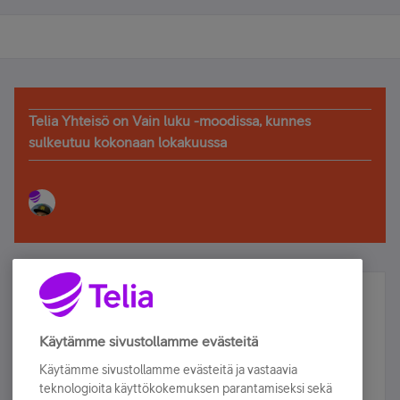
Telia Yhteisö on Vain luku -moodissa, kunnes
sulkeutuu kokonaan lokakuussa
Älä jää paitsi – osallistu ja voita!
Tilaa Telian uutiskirje ja olet mukana arvonnassa.
Käytämme sivustollamme evästeitä
Samalla saat parhaat asiakasedut suoraan
Käytämme sivustollamme evästeitä ja vastaavia
sähköpostiisi.
teknologioita käyttökokemuksen parantamiseksi sekä