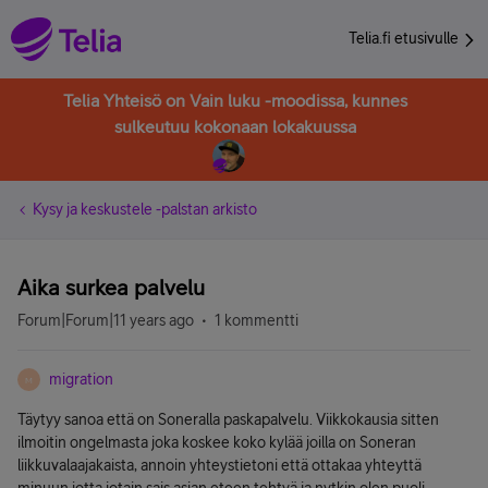
Telia.fi etusivulle
Telia Yhteisö on Vain luku -moodissa, kunnes
sulkeutuu kokonaan lokakuussa
Kysy ja keskustele -palstan arkisto
Aika surkea palvelu
Forum|Forum|11 years ago
1 kommentti
migration
M
Täytyy sanoa että on Soneralla paskapalvelu. Viikkokausia sitten
ilmoitin ongelmasta joka koskee koko kylää joilla on Soneran
liikkuvalaajakaista, annoin yhteystietoni että ottakaa yhteyttä