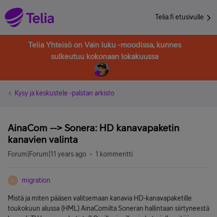
Telia.fi etusivulle
Telia Yhteisö on Vain luku -moodissa, kunnes
sulkeutuu kokonaan lokakuussa
Kysy ja keskustele -palstan arkisto
AinaCom --> Sonera: HD kanavapaketin
kanavien valinta
Forum|Forum|11 years ago
1 kommentti
migration
M
Mistä ja miten pääsen valitsemaan kanavia HD-kanavapaketille
toukokuun alussa (HML) AinaComilta Soneran hallintaan siirtyneestä