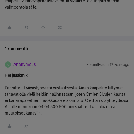
kaapeli-TV kanavapaketista? Omilla sivuilla ei ole tarjolla mitään
vaihtoehtoja tälle.
1 kommentti
Anonymous
Forum|Forum|12 years ago
A
Hei
jaaskmik
!
Pahoittelut viivästyneestä vastauksesta. Ainan kaapeli tv liittymät
taitavat olla vielä heidän hallinnassaan, joten Omien Sivujen kautta
ei kanavapakettien muokkaus vielä onnistu. Olethan siis yhteydessä
Ainalle numeroon 04 04 500 500 niin saat tehtyä haluamasi
muutokset kanaviin.