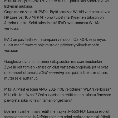
Minulla on Zyxel AMG1202-T10B reititin, jonka sain Soneran ADSL
liittymän mukana.
Ongelma on se, että IPAD ei löytä samassa WLAN verkossa olevaa
HP LaserJet 100 MFP M175nw tulostinta. Kyseinen tulostin on
Airprint tuettu. Sekä tulostin että IPAD ovat samassa WLAN
verkossa.
IPAD on päivitetty viimeisimpään versioon IOS 7.0.4, sekä myös
tulostimen firmware ohjelmisto on päivitetty viimeisimpään
versioon.
Googlesta löytämien esimerkkitapausten mukaan muidenkin
Zyxelin reitittimien kanssa on ollut vastaavia ongelmia, jotka ovat
ratkenneet ottamalla
IGMP snooping
pois päältä. Kokeilin sitäkin,
mutta se ei auttanut.
Miksi AirPrint ei toimi AMG1202-T10B reitittimen WLAN verkossa?
Mitä olisi tehtävissä? Onko kyseiseen reitittimeen tulossa firmware
päivitystä, joka korjaisin tämän ongelman?
Edellisen vanhemman reitittimen Zyxel P-660H-D1 kanssa ei ollut
samaa ongelmaa, ja AirPrint toiminto toimi moitteettomasti. (tämä