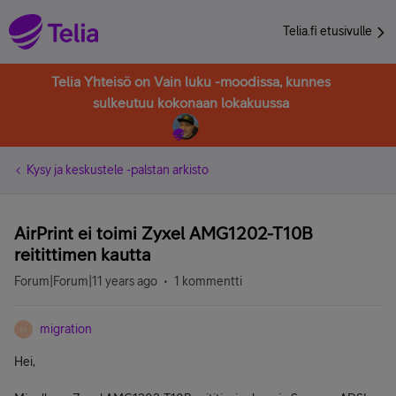
Telia.fi etusivulle
Telia Yhteisö on Vain luku -moodissa, kunnes
sulkeutuu kokonaan lokakuussa
Kysy ja keskustele -palstan arkisto
AirPrint ei toimi Zyxel AMG1202-T10B
reitittimen kautta
Forum|Forum|11 years ago
1 kommentti
migration
M
Hei,