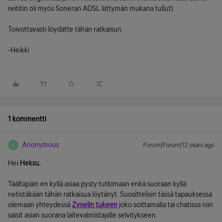
reititin oli myös Soneran ADSL liittymän mukana tullut)
Toivottavasti löydätte tähän ratkaisun.
-Heikki
1 kommentti
Anonymous
Forum|Forum|12 years ago
A
Hei
Heksu
,
Täältäpäin en kyllä asiaa pysty tutkimaan enkä suoraan kyllä
netistäkään tähän ratkaisua löytänyt. Suosittelisin tässä tapauksessa
olemaan yhteydessä
Zyxelin tukeen
joko soittamalla tai chatissa niin
saisit asian suorana laitevalmistajalle selvitykseen.