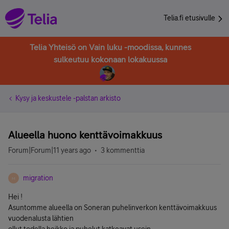
Telia.fi etusivulle
Telia Yhteisö on Vain luku -moodissa, kunnes
sulkeutuu kokonaan lokakuussa
Kysy ja keskustele -palstan arkisto
Alueella huono kenttävoimakkuus
Forum|Forum|11 years ago
3 kommenttia
migration
M
Hei !
Asuntomme alueella on Soneran puhelinverkon kenttävoimakkuus
vuodenalusta lähtien