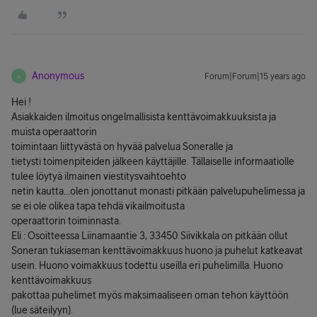
Anonymous
Forum|Forum|15 years ago
A
Hei !
Asiakkaiden ilmoitus ongelmallisista kenttävoimakkuuksista ja
muista operaattorin
toimintaan liittyvästä on hyvää palvelua Soneralle ja
tietysti toimenpiteiden jälkeen käyttäjille. Tällaiselle informaatiolle
tulee löytyä ilmainen viestitysvaihtoehto
netin kautta...olen jonottanut monasti pitkään palvelupuhelimessa ja
se ei ole olikea tapa tehdä vikailmoitusta
operaattorin toiminnasta.
Eli : Osoitteessa Liinamaantie 3, 33450 Siivikkala on pitkään ollut
Soneran tukiaseman kenttävoimakkuus huono ja puhelut katkeavat
usein. Huono voimakkuus todettu useilla eri puhelimilla. Huono
kenttävoimakkuus
pakottaa puhelimet myös maksimaaliseen oman tehon käyttöön
(lue säteilyyn).