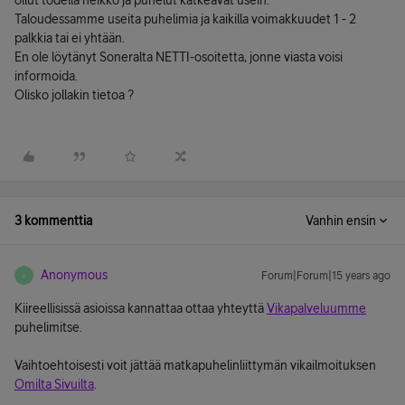
ollut todella heikko ja puhelut katkeavat usein.
Taloudessamme useita puhelimia ja kaikilla voimakkuudet 1 - 2
palkkia tai ei yhtään.
En ole löytänyt Soneralta NETTI-osoitetta, jonne viasta voisi
informoida.
Olisko jollakin tietoa ?
3 kommenttia
Vanhin ensin
Anonymous
Forum|Forum|15 years ago
A
Kiireellisissä asioissa kannattaa ottaa yhteyttä
Vikapalveluumme
puhelimitse.
Vaihtoehtoisesti voit jättää matkapuhelinliittymän vikailmoituksen
Omilta Sivuilta
.