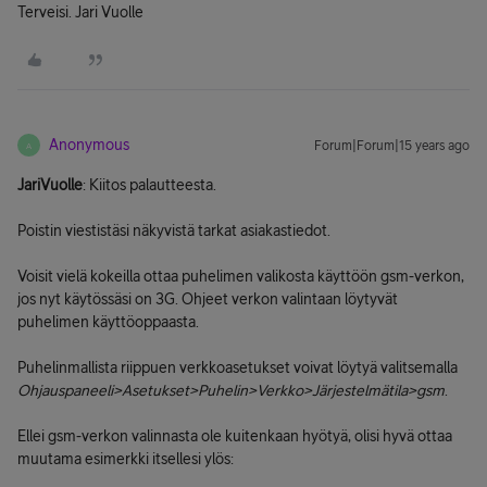
Terveisi. Jari Vuolle
Anonymous
Forum|Forum|15 years ago
A
JariVuolle
: Kiitos palautteesta.
Poistin viestistäsi näkyvistä tarkat asiakastiedot.
Voisit vielä kokeilla ottaa puhelimen valikosta käyttöön gsm-verkon,
jos nyt käytössäsi on 3G. Ohjeet verkon valintaan löytyvät
puhelimen käyttöoppaasta.
Puhelinmallista riippuen verkkoasetukset voivat löytyä valitsemalla
Ohjauspaneeli>Asetukset>Puhelin>Verkko>Järjestelmätila>gsm
.
Ellei gsm-verkon valinnasta ole kuitenkaan hyötyä, olisi hyvä ottaa
muutama esimerkki itsellesi ylös: