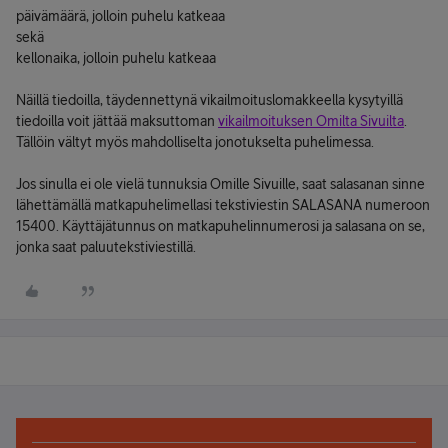
päivämäärä, jolloin puhelu katkeaa
sekä
kellonaika, jolloin puhelu katkeaa
Näillä tiedoilla, täydennettynä vikailmoituslomakkeella kysytyillä
tiedoilla voit jättää maksuttoman
vikailmoituksen Omilta Sivuilta
.
Tällöin vältyt myös mahdolliselta jonotukselta puhelimessa.
Jos sinulla ei ole vielä tunnuksia Omille Sivuille, saat salasanan sinne
lähettämällä matkapuhelimellasi tekstiviestin SALASANA numeroon
15400. Käyttäjätunnus on matkapuhelinnumerosi ja salasana on se,
jonka saat paluutekstiviestillä.