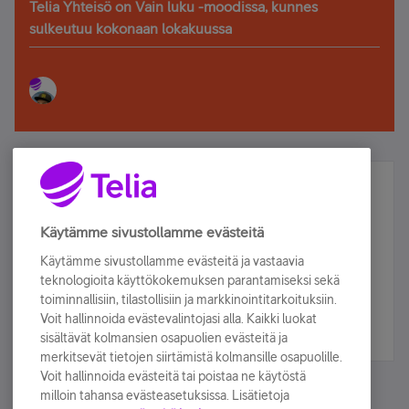
Telia Yhteisö on Vain luku -moodissa, kunnes
sulkeutuu kokonaan lokakuussa
Älä jää paitsi – osallistu ja voita!
Tilaa Telian uutiskirje ja olet mukana arvonnassa.
Käytämme sivustollamme evästeitä
Samalla saat parhaat asiakasedut suoraan
Käytämme sivustollamme evästeitä ja vastaavia
sähköpostiisi.
teknologioita käyttökokemuksen parantamiseksi sekä
toiminnallisiin, tilastollisiin ja markkinointitarkoituksiin.
Voit hallinnoida evästevalintojasi alla. Kaikki luokat
Tilaa nyt
sisältävät kolmansien osapuolien evästeitä ja
merkitsevät tietojen siirtämistä kolmansille osapuolille.
Voit hallinnoida evästeitä tai poistaa ne käytöstä
milloin tahansa evästeasetuksissa. Lisätietoja