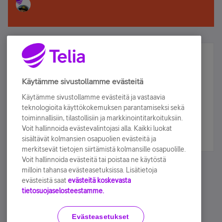
Älä jää paitsi – osallistu ja voita!
Tilaa Telian uutiskirje ja olet mukana arvonnassa.
Käytämme sivustollamme evästeitä
Samalla saat parhaat asiakasedut suoraan
Käytämme sivustollamme evästeitä ja vastaavia
sähköpostiisi.
teknologioita käyttökokemuksen parantamiseksi sekä
toiminnallisiin, tilastollisiin ja markkinointitarkoituksiin.
Voit hallinnoida evästevalintojasi alla. Kaikki luokat
Tilaa nyt
sisältävät kolmansien osapuolien evästeitä ja
merkitsevät tietojen siirtämistä kolmansille osapuolille.
Voit hallinnoida evästeitä tai poistaa ne käytöstä
milloin tahansa evästeasetuksissa. Lisätietoja
evästeistä saat
evästeitä koskevasta
tietosuojaselosteestamme.
Käyttöehdot
Accessibility statement
Evästeasetukset