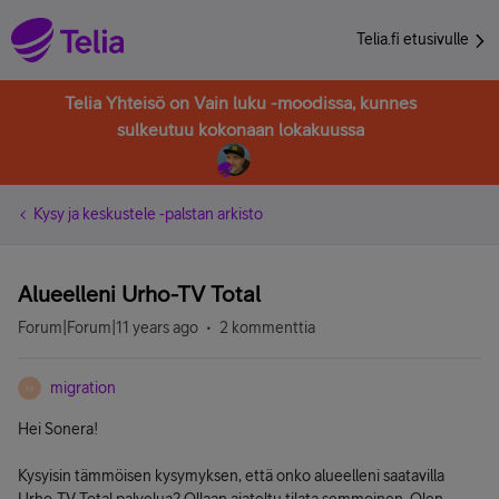
Telia.fi etusivulle
Telia Yhteisö on Vain luku -moodissa, kunnes
sulkeutuu kokonaan lokakuussa
Kysy ja keskustele -palstan arkisto
Alueelleni Urho-TV Total
Forum|Forum|11 years ago
2 kommenttia
migration
M
Hei Sonera!
Kysyisin tämmöisen kysymyksen, että onko alueelleni saatavilla