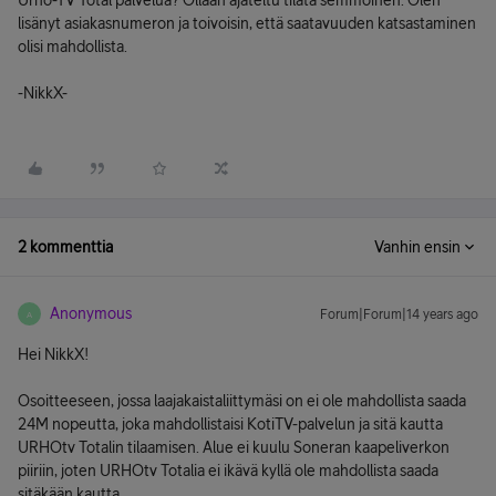
Urho-TV Total palvelua? Ollaan ajateltu tilata semmoinen. Olen
lisänyt asiakasnumeron ja toivoisin, että saatavuuden katsastaminen
olisi mahdollista.
-NikkX-
2 kommenttia
Vanhin ensin
Anonymous
Forum|Forum|14 years ago
A
Hei NikkX!
Osoitteeseen, jossa laajakaistaliittymäsi on ei ole mahdollista saada
24M nopeutta, joka mahdollistaisi KotiTV-palvelun ja sitä kautta
URHOtv Totalin tilaamisen. Alue ei kuulu Soneran kaapeliverkon
piiriin, joten URHOtv Totalia ei ikävä kyllä ole mahdollista saada
sitäkään kautta.