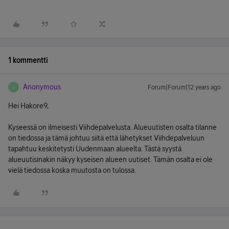
1 kommentti
Anonymous
Forum|Forum|12 years ago
A
Hei Hakore9,
Kyseessä on ilmeisesti Viihdepalvelusta. Alueuutisten osalta tilanne
on tiedossa ja tämä johtuu siitä että lähetykset Viihdepalveluun
tapahtuu keskitetysti Uudenmaan alueelta. Tästä syystä
alueuutisinakin näkyy kyseisen alueen uutiset. Tämän osalta ei ole
vielä tiedossa koska muutosta on tulossa.