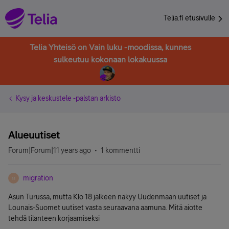
Telia.fi etusivulle
Telia Yhteisö on Vain luku -moodissa, kunnes
sulkeutuu kokonaan lokakuussa
Kysy ja keskustele -palstan arkisto
Alueuutiset
Forum|Forum|11 years ago
1 kommentti
migration
M
Asun Turussa, mutta Klo 18 jälkeen näkyy Uudenmaan uutiset ja
Lounais-Suomet uutiset vasta seuraavana aamuna. Mitä aiotte
tehdä tilanteen korjaamiseksi