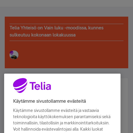
Telia Yhteisö on Vain luku -moodissa, kunnes
sulkeutuu kokonaan lokakuussa
Älä jää paitsi – osallistu ja voita!
Tilaa Telian uutiskirje ja olet mukana arvonnassa.
Käytämme sivustollamme evästeitä
Samalla saat parhaat asiakasedut suoraan
Käytämme sivustollamme evästeitä ja vastaavia
sähköpostiisi.
teknologioita käyttökokemuksen parantamiseksi sekä
toiminnallisiin, tilastollisiin ja markkinointitarkoituksiin.
Voit hallinnoida evästevalintojasi alla. Kaikki luokat
Tilaa nyt