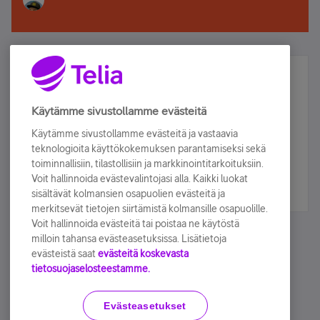
Älä jää paitsi – osallistu ja voita!
Tilaa Telian uutiskirje ja olet mukana arvonnassa.
Käytämme sivustollamme evästeitä
Samalla saat parhaat asiakasedut suoraan
Käytämme sivustollamme evästeitä ja vastaavia
sähköpostiisi.
teknologioita käyttökokemuksen parantamiseksi sekä
toiminnallisiin, tilastollisiin ja markkinointitarkoituksiin.
Voit hallinnoida evästevalintojasi alla. Kaikki luokat
Tilaa nyt
sisältävät kolmansien osapuolien evästeitä ja
merkitsevät tietojen siirtämistä kolmansille osapuolille.
Voit hallinnoida evästeitä tai poistaa ne käytöstä
milloin tahansa evästeasetuksissa. Lisätietoja
evästeistä saat
evästeitä koskevasta
tietosuojaselosteestamme.
Käyttöehdot
Accessibility statement
Evästeasetukset