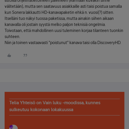
listoilla ohjelmatietoineen päivineen (varmaan kuvakin sinne
välitetään), mutta sen saatavuus asiakkaille asti taisi poistua samalla
kun Sonera lakkautti HD-kanavapaketin ehkä n. vuosi(?) sitten.
Itselläni tuo näkyi tuossa paketissa, mutta ainakin siihen aikaan
kanavalla oli jostain syystä melko paljon teknisiä ongelmia.
Toivotaan, että mahdollinen uusi tuleminen korjaa tilanteen tuonkin
suhteen.
Niin ja toinen vastaavasti "poistunut" kanava taisi olla DiscoveryHD.
Telia Yhteisö on Vain luku -moodissa, kunnes
sulkeutuu kokonaan lokakuussa