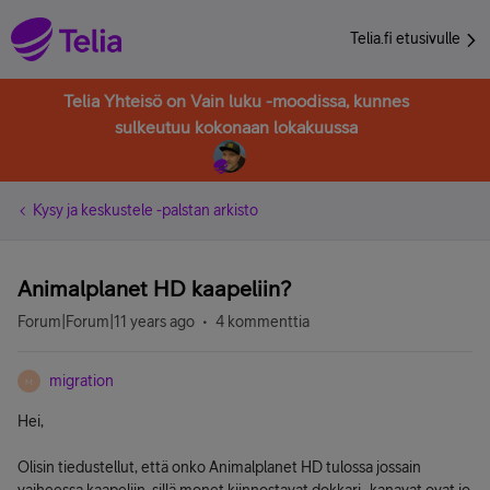
Telia.fi etusivulle
Telia Yhteisö on Vain luku -moodissa, kunnes
sulkeutuu kokonaan lokakuussa
Kysy ja keskustele -palstan arkisto
Animalplanet HD kaapeliin?
Forum|Forum|11 years ago
4 kommenttia
migration
M
Hei,
Olisin tiedustellut, että onko Animalplanet HD tulossa jossain