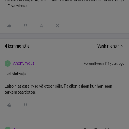
vaiheessa kaapeliin, sillä monet kiinnostavat dokkari -kanavat ovat jo
HD versiossa.
4 kommenttia
Vanhin ensin
Anonymous
Forum|Forum|11 years ago
A
Hei Maksaja,
Laitoin asiasta kyselyä eteenpäin. Palailen asiaan kunhan saan
tarkempaa tietoa.