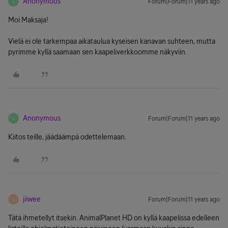
Anonymous
Forum|Forum|11 years ago
A
Moi Maksaja!
Vielä ei ole tarkempaa aikataulua kyseisen kanavan suhteen, mutta
pyrimme kyllä saamaan sen kaapeliverkkoomme näkyviin.
Anonymous
Forum|Forum|11 years ago
A
Kiitos teille, jäädäämpä odettelemaan.
jiiwee
Forum|Forum|11 years ago
J
Tätä ihmetellyt itsekin. AnimalPlanet HD on kyllä kaapelissa edelleen