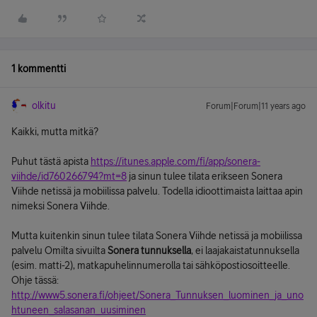
1 kommentti
olkitu
Forum|Forum|11 years ago
Kaikki, mutta mitkä?
Puhut tästä apista
https://itunes.apple.com/fi/app/sonera-
viihde/id760266794?mt=8
ja sinun tulee tilata erikseen Sonera
Viihde netissä ja mobiilissa palvelu. Todella idioottimaista laittaa apin
nimeksi Sonera Viihde.
Mutta kuitenkin sinun tulee tilata Sonera Viihde netissä ja mobiilissa
palvelu Omilta sivuilta
Sonera tunnuksella
, ei laajakaistatunnuksella
(esim. matti-2), matkapuhelinnumerolla tai sähköpostiosoitteelle.
Ohje tässä:
http://www5.sonera.fi/ohjeet/Sonera_Tunnuksen_luominen_ja_uno
htuneen_salasanan_uusiminen