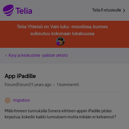
Telia.fi etusivulle
Telia Yhteisö on Vain luku -moodissa, kunnes
sulkeutuu kokonaan lokakuussa
Kysy ja keskustele -palstan arkisto
App iPadille
Forum|Forum|11 years ago
1 kommentti
migration
M
Millä ihmeen tunnuksilla Sonera viihteen appiin iPadille pitäisi
kirjautua, kokeilin kaikki tunnukseni mutta mikään ei kelvannut?