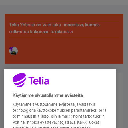
Telia Yhteisö on Vain luku -moodissa, kunnes
sulkeutuu kokonaan lokakuussa
Älä jää paitsi – osallistu ja voita!
Tilaa Telian uutiskirje ja olet mukana arvonnassa.
Käytämme sivustollamme evästeitä
Samalla saat parhaat asiakasedut suoraan
Käytämme sivustollamme evästeitä ja vastaavia
sähköpostiisi.
teknologioita käyttökokemuksen parantamiseksi sekä
toiminnallisiin, tilastollisiin ja markkinointitarkoituksiin.
Voit hallinnoida evästevalintojasi alla. Kaikki luokat
Tilaa nyt