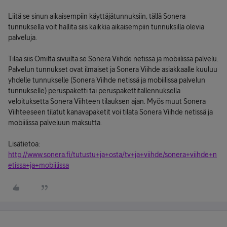
Liitä se sinun aikaisempiin käyttäjätunnuksiin, tällä Sonera
tunnuksella voit hallita siis kaikkia aikaisempiin tunnuksilla olevia
palveluja.
Tilaa siis Omilta sivuilta se Sonera Viihde netissä ja mobiilissa palvelu.
Palvelun tunnukset ovat ilmaiset ja Sonera Viihde asiakkaalle kuuluu
yhdelle tunnukselle (Sonera Viihde netissä ja mobiilissa palvelun
tunnukselle) peruspaketti tai peruspakettitallennuksella
veloituksetta Sonera Viihteen tilauksen ajan. Myös muut Sonera
Viihteeseen tilatut kanavapaketit voi tilata Sonera Viihde netissä ja
mobiilissa palveluun maksutta.
Lisätietoa:
http://www.sonera.fi/tutustu+ja+osta/tv+ja+viihde/sonera+viihde+n
etissa+ja+mobiilissa