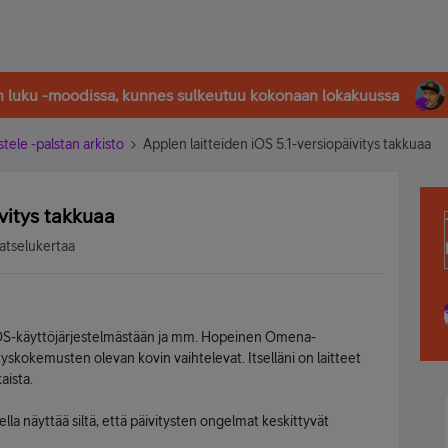
in luku -moodissa, kunnes sulkeutuu kokonaan lokakuussa
stele -palstan arkisto
Applen laitteiden iOS 5.1-versiopäivitys takkuaa
vitys takkuaa
atselukertaa
n iOS-käyttöjärjestelmästään ja mm. Hopeinen Omena-
yskokemusten olevan kovin vaihtelevat. Itselläni on laitteet
aista.
la näyttää siltä, että päivitysten ongelmat keskittyvät