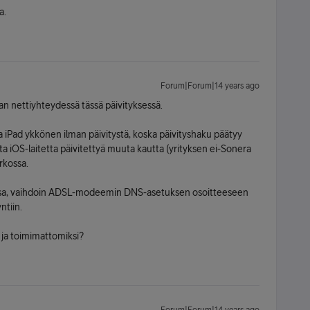
a.
Forum|Forum|14 years ago
an nettiyhteydessä tässä päivityksessä.
a iPad ykkönen ilman päivitystä, koska päivityshaku päätyy
a iOS-laitetta päivitettyä muuta kautta (yrityksen ei-Sonera
rkossa.
issa, vaihdoin ADSL-modeemin DNS-asetuksen osoitteeseen
ntiin.
i ja toimimattomiksi?