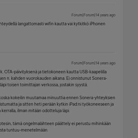
Forum|Forum|14 years ago
yhteydellä langattomasti wifin kautta vai kytkitkö iPhonen
Forum|Forum|14 years ago
k. OTA-päivityksenä ja tietokoneen kautta USB-kaapelilla
eisen n. kahden vuorokauden aikana. Ei onnistunut Sonera-
äpi toisen toimittajan verkossa, jostakin syystä.
, koska kokeilin muutamaa minuuttia ennen Sonera-yhteyksien
stumatta ja sitten heti perään kytkin iPad:ni työkoneeseen ja
kerralla, ilman mitään odotteluja läpi.
otesin, tämä ongelmalähteen päättely ei perustu mihinkään
usta tuntuu-menetelmään.