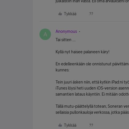
julkaistiin ihan vasta. Eli oma arvaukseni o
Tykkää
Anonymous
A
Tai sitten ....
Kyllä nyt haisee palaneen käry!
En edelleenkään ole onnistunut päivittäm
kunnes:
Tein juuri äsken niin, että kytkin iPad:ni t
iTunes löysi heti uuden iOS-version asenn
samantien lataus käyntiin. Ei mitään odotte
Tällä mutu-päättelyllä totean; Soneran ve
sellaisia pullonkauloja verkossa, jotka pää
Tykkää