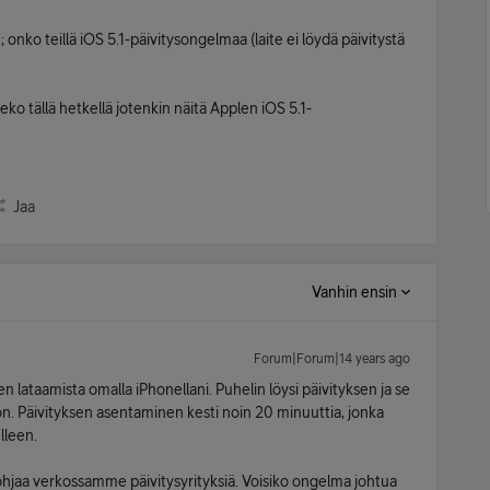
onko teillä iOS 5.1-päivitysongelmaa (laite ei löydä päivitystä
eko tällä hetkellä jotenkin näitä Applen iOS 5.1-
Jaa
Vanhin ensin
Forum|Forum|14 years ago
sen lataamista omalla iPhonellani. Puhelin löysi päivityksen ja se
n. Päivityksen asentaminen kesti noin 20 minuuttia, jonka
lleen.
 ohjaa verkossamme päivitysyrityksiä. Voisiko ongelma johtua