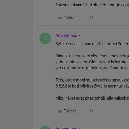
Toivon mukaan tästä olisi teille muille apuj
Tykkää
Anonymous
A
Kyllä tosissaan jotain mättää tuossa Soner
Minulla on edelleen yksi iPhone nelonen j
virheilmoitukseen. Olen saanut kaksi muut
verkko), mutta ei millään kotoa Sonera-ve
Tein, kuten moni muukin näissä tapauks
8.8.8.8 ja heti päivitys löytyi ja asennus käy
Miksi nämä asiat pitää tehdä näin vaikeiks
Tykkää
Anonymous