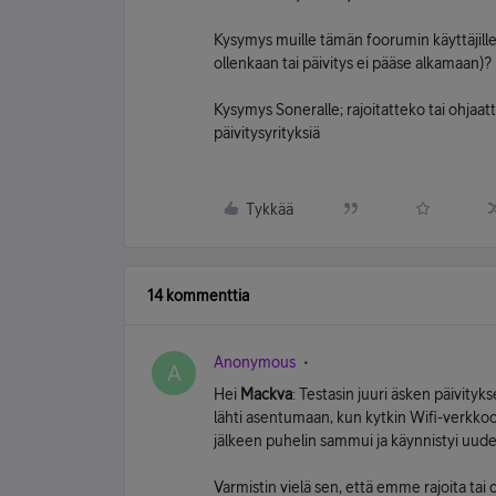
Kysymys muille tämän foorumin käyttäjille; 
ollenkaan tai päivitys ei pääse alkamaan)?
Kysymys Soneralle; rajoitatteko tai ohjaatt
päivitysyrityksiä
Tykkää
14 kommenttia
Anonymous
A
Hei
Mackva
: Testasin juuri äsken päivityk
lähti asentumaan, kun kytkin Wifi-verkkoo
jälkeen puhelin sammui ja käynnistyi uude
Varmistin vielä sen, että emme rajoita tai