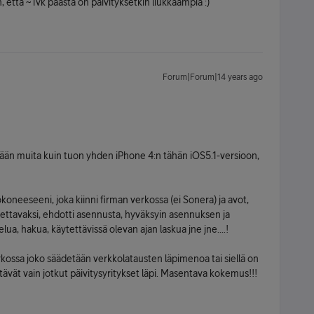
n, että ~1vk päästä on päivityksetkin liukkaampia :)
Forum|Forum|14 years ago
ään muita kuin tuon yhden iPhone 4:n tähän iOS5.1-versioon,
yökoneeseeni, joka kiinni firman verkossa (ei Sonera) ja avot,
ettavaksi, ehdotti asennusta, hyväksyin asennuksen ja
lua, hakua, käytettävissä olevan ajan laskua jne jne....!
rkossa joko säädetään verkkolatausten läpimenoa tai siellä on
stävät vain jotkut päivitysyritykset läpi. Masentava kokemus!!!