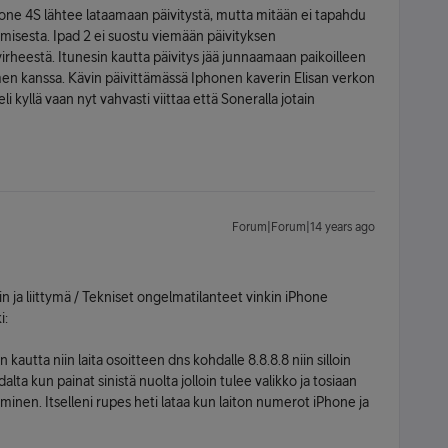
phone 4S lähtee lataamaan päivitystä, mutta mitään ei tapahdu
umisesta. Ipad 2 ei suostu viemään päivityksen
irheestä. Itunesin kautta päivitys jää junnaamaan paikoilleen
imen kanssa. Kävin päivittämässä Iphonen kaverin Elisan verkon
i kyllä vaan nyt vahvasti viittaa että Soneralla jotain
Forum|Forum|14 years ago
in ja liittymä / Tekniset ongelmatilanteet vinkin iPhone
i:
an kautta niin laita osoitteen dns kohdalle 8.8.8.8 niin silloin
lta kun painat sinistä nuolta jolloin tulee valikko ja tosiaan
aminen. Itselleni rupes heti lataa kun laiton numerot iPhone ja