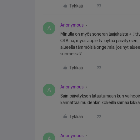
Tykkää
Anonymous
A
Minulla on myös soneran laajakaista + liitt
OTA:na, myös apple tv löytää päivityksen, m
alueella tämmöisiä ongelmia, jos nyt alue
suomessa?
Tykkää
Anonymous
A
Sain päivityksen latautumaan kun vaihdoin 
kannattaa muidenkin kokeilla samaa kikka
Tykkää
Anonymous
A