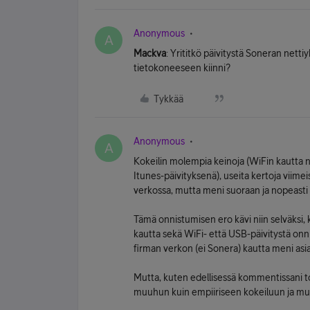
Anonymous
A
Mackva
: Yrititkö päivitystä Soneran netti
tietokoneeseen kiinni?
Tykkää
Anonymous
A
Kokeilin molempia keinoja (WiFin kautta n
Itunes-päivityksenä), useita kertoja viim
verkossa, mutta meni suoraan ja nopeasti l
Tämä onnistumisen ero kävi niin selväksi
kautta sekä WiFi- että USB-päivitystä onni
firman verkon (ei Sonera) kautta meni asia 
Mutta, kuten edellisessä kommentissani t
muuhun kuin empiiriseen kokeiluun ja m