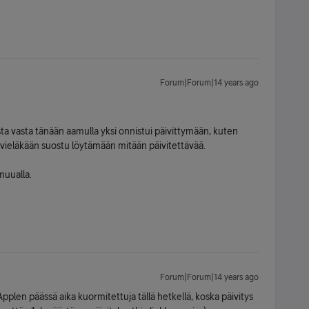
Forum|Forum|14 years ago
oista vasta tänään aamulla yksi onnistui päivittymään, kuten
ät vieläkään suostu löytämään mitään päivitettävää.
muualla.
Forum|Forum|14 years ago
pplen päässä aika kuormitettuja tällä hetkellä, koska päivitys