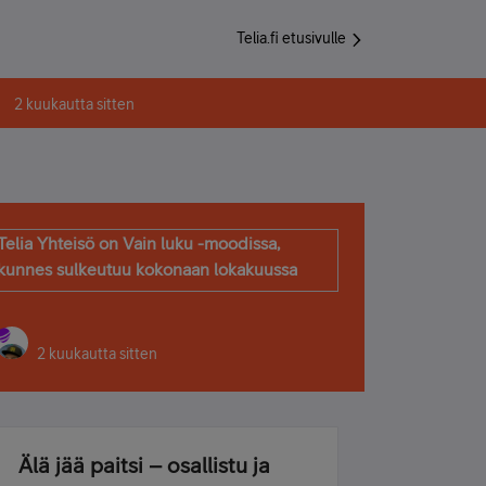
Telia.fi etusivulle
2 kuukautta sitten
Telia Yhteisö on Vain luku -moodissa,
kunnes sulkeutuu kokonaan lokakuussa
2 kuukautta sitten
Älä jää paitsi – osallistu ja