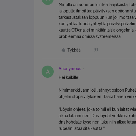
Minulla on Soneran kiinteä laajakaista, I
ja lopulta ilmoittaa päivityksen epäonnist
tarkastustakaan loppuun kun jo ilmoittaa v
kun yrittää luoda yhteyttä päivityspalvel
kautta OTA:na, ei minkäänlaisia ongelmia, el
probleemaa omissa systeemeissä...
Tykkää
Anonymous
A
Hei kaikille!
Nimimerkki Janni oli lisännyt osioon Puhel
ohjelmistopäivitykseen. Tässä hänen vinkk
"Löysin ohjeet, joka toimii eli kun laitat wl
alkaa lataaminen. Dns löydät verkkosi kohda
dns kohdalle kyseinen luku niin alkaa lata
rupesin lataa sitä kautta."