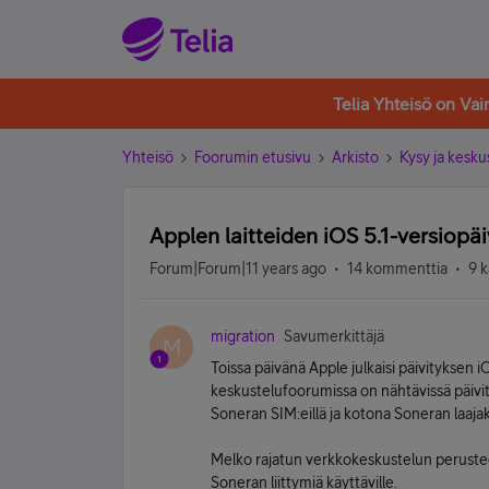
Telia Yhteisö on Va
Yhteisö
Foorumin etusivu
Arkisto
Kysy ja kesku
Applen laitteiden iOS 5.1-versiopäi
Forum|Forum|11 years ago
14 kommenttia
9 k
migration
Savumerkittäjä
M
Toissa päivänä Apple julkaisi päivitykse
keskustelufoorumissa on nähtävissä päivit
Soneran SIM:eillä ja kotona Soneran laajak
Melko rajatun verkkokeskustelun perusteel
Soneran liittymiä käyttäville.