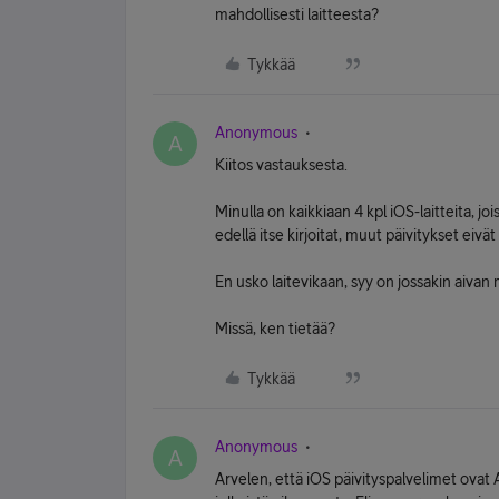
mahdollisesti laitteesta?
Tykkää
Anonymous
A
Kiitos vastauksesta.
Minulla on kaikkiaan 4 kpl iOS-laitteita, j
edellä itse kirjoitat, muut päivitykset eiv
En usko laitevikaan, syy on jossakin aivan 
Missä, ken tietää?
Tykkää
Anonymous
A
Arvelen, että iOS päivityspalvelimet ovat A