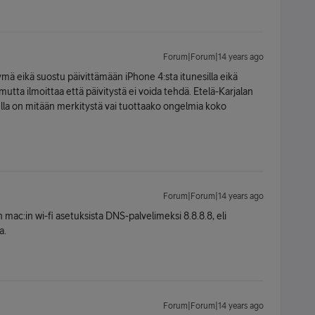
Forum|Forum|14 years ago
ymä eikä suostu päivittämään iPhone 4:sta itunesilla eikä
utta ilmoittaa että päivitystä ei voida tehdä. Etelä-Karjalan
ella on mitään merkitystä vai tuottaako ongelmia koko
Forum|Forum|14 years ago
mac:in wi-fi asetuksista DNS-palvelimeksi 8.8.8.8, eli
a.
Forum|Forum|14 years ago