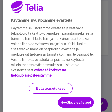
Älä jää paitsi – osallistu ja voita!
Tilaa Telian uutiskirje ja olet mukana arvonnassa.
Käytämme sivustollamme evästeitä
Samalla saat parhaat asiakasedut suoraan
Käytämme sivustollamme evästeitä ja vastaavia
sähköpostiisi.
teknologioita käyttökokemuksen parantamiseksi sekä
toiminnallisiin, tilastollisiin ja markkinointitarkoituksiin.
Voit hallinnoida evästevalintojasi alla. Kaikki luokat
Tilaa nyt
sisältävät kolmansien osapuolien evästeitä ja
merkitsevät tietojen siirtämistä kolmansille osapuolille.
Voit hallinnoida evästeitä tai poistaa ne käytöstä
milloin tahansa evästeasetuksissa. Lisätietoja
evästeistä saat
evästeitä koskevasta
tietosuojaselosteestamme.
Käyttöehdot
Accessibility statement
Evästeasetukset
Hyväksy evästeet
Evästeasetukset