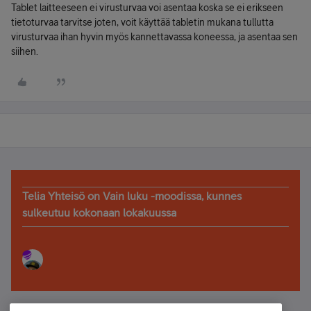
Tablet laitteeseen ei virusturvaa voi asentaa koska se ei erikseen
tietoturvaa tarvitse joten, voit käyttää tabletin mukana tullutta
virusturvaa ihan hyvin myös kannettavassa koneessa, ja asentaa sen
siihen.
Telia Yhteisö on Vain luku -moodissa, kunnes
sulkeutuu kokonaan lokakuussa