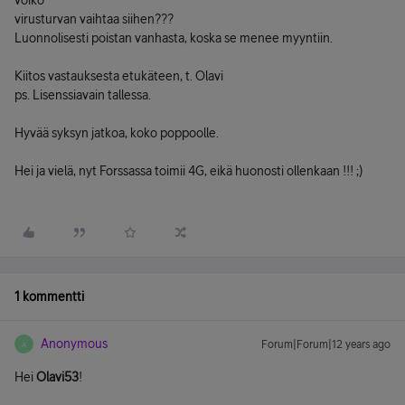
voiko
virusturvan vaihtaa siihen???
Luonnolisesti poistan vanhasta, koska se menee myyntiin.
Kiitos vastauksesta etukäteen, t. Olavi
ps. Lisenssiavain tallessa.
Hyvää syksyn jatkoa, koko poppoolle.
Hei ja vielä, nyt Forssassa toimii 4G, eikä huonosti ollenkaan !!! ;)
1 kommentti
Anonymous
Forum|Forum|12 years ago
A
Hei
Olavi53
!