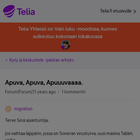
Telia.fi etusivulle
Telia Yhteisö on Vain luku -moodissa, kunnes
sulkeutuu kokonaan lokakuussa
Kysy ja keskustele -palstan arkisto
Apuva, Apuva, Apuuuvaaaa.
Forum|Forum|11 years ago
1 kommentti
migration
M
Terve Sinä asiantuntija,
jos vaihtaa läppärin, jossa on Soneran virusturva, uusi masina Tablet,