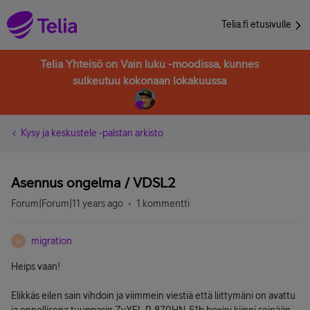
Telia.fi etusivulle
Telia Yhteisö on Vain luku -moodissa, kunnes
sulkeutuu kokonaan lokakuussa
Kysy ja keskustele -palstan arkisto
Asennus ongelma / VDSL2
Forum|Forum|11 years ago
1 kommentti
migration
M
Heips vaan!
Elikkäs eilen sain vihdoin ja viimmein viestiä että liittymäni on avattu