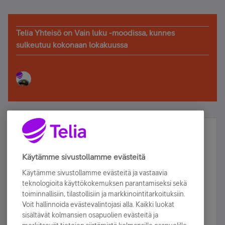
Telia Yhteisö on Vain luku -moodissa, kunnes
sulkeutuu kokonaan lokakuussa
Älä jää paitsi – osallistu ja voita!
Tilaa Telian uutiskirje ja olet mukana arvonnassa.
Käytämme sivustollamme evästeitä
Samalla saat parhaat asiakasedut suoraan
Käytämme sivustollamme evästeitä ja vastaavia
sähköpostiisi.
teknologioita käyttökokemuksen parantamiseksi sekä
toiminnallisiin, tilastollisiin ja markkinointitarkoituksiin.
Voit hallinnoida evästevalintojasi alla. Kaikki luokat
Tilaa nyt
sisältävät kolmansien osapuolien evästeitä ja