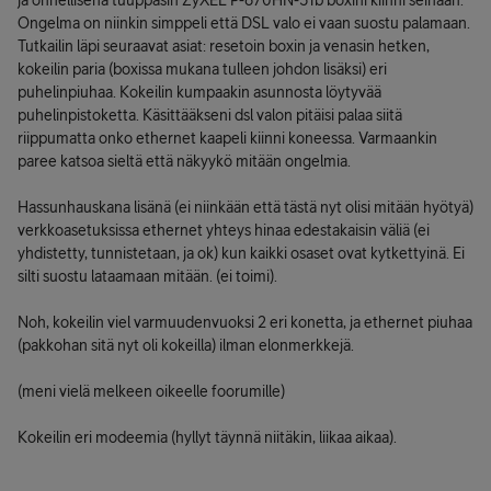
ja onnellisena tuuppasin ZyXEL P-870HN-51b boxini kiinni seinään.
Ongelma on niinkin simppeli että DSL valo ei vaan suostu palamaan.
Tutkailin läpi seuraavat asiat: resetoin boxin ja venasin hetken,
kokeilin paria (boxissa mukana tulleen johdon lisäksi) eri
puhelinpiuhaa. Kokeilin kumpaakin asunnosta löytyvää
puhelinpistoketta. Käsittääkseni dsl valon pitäisi palaa siitä
riippumatta onko ethernet kaapeli kiinni koneessa. Varmaankin
paree katsoa sieltä että näkyykö mitään ongelmia.
Hassunhauskana lisänä (ei niinkään että tästä nyt olisi mitään hyötyä)
verkkoasetuksissa ethernet yhteys hinaa edestakaisin väliä (ei
yhdistetty, tunnistetaan, ja ok) kun kaikki osaset ovat kytkettyinä. Ei
silti suostu lataamaan mitään. (ei toimi).
Noh, kokeilin viel varmuudenvuoksi 2 eri konetta, ja ethernet piuhaa
(pakkohan sitä nyt oli kokeilla) ilman elonmerkkejä.
(meni vielä melkeen oikeelle foorumille)
Kokeilin eri modeemia (hyllyt täynnä niitäkin, liikaa aikaa).