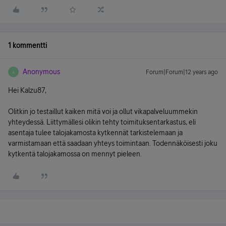
1 kommentti
Anonymous
Forum|Forum|12 years ago
A
Hei Kalzu87,
Olitkin jo testaillut kaiken mitä voi ja ollut vikapalveluummekin
yhteydessä. Liittymällesi olikin tehty toimituksentarkastus, eli
asentaja tulee talojakamosta kytkennät tarkistelemaan ja
varmistamaan että saadaan yhteys toimintaan. Todennäköisesti joku
kytkentä talojakamossa on mennyt pieleen.