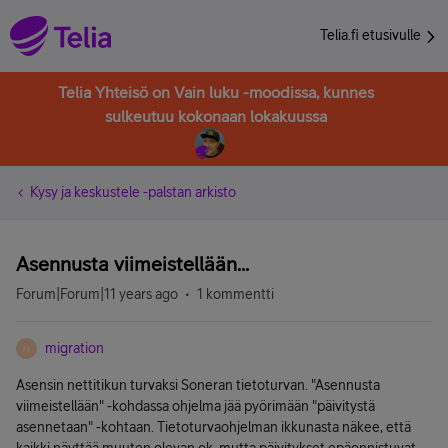
Telia.fi etusivulle
Telia Yhteisö on Vain luku -moodissa, kunnes
sulkeutuu kokonaan lokakuussa
Kysy ja keskustele -palstan arkisto
Asennusta viimeistellään...
Forum|Forum|11 years ago
1 kommentti
migration
M
Asensin nettitikun turvaksi Soneran tietoturvan. "Asennusta
viimeistellään" -kohdassa ohjelma jää pyörimään "päivitystä
asennetaan" -kohtaan. Tietoturvaohjelman ikkunasta näkee, että