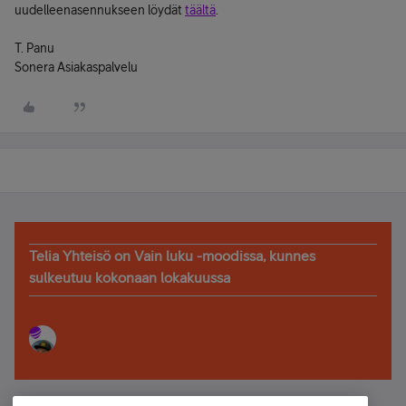
uudelleenasennukseen löydät
täältä
.
T. Panu
Sonera Asiakaspalvelu
Telia Yhteisö on Vain luku -moodissa, kunnes
sulkeutuu kokonaan lokakuussa