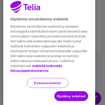
Älä jää paitsi – osallistu ja voita!
Tilaa Telian uutiskirje ja olet mukana arvonnassa.
Käytämme sivustollamme evästeitä
Samalla saat parhaat asiakasedut suoraan
Käytämme sivustollamme evästeitä ja vastaavia
sähköpostiisi.
teknologioita käyttökokemuksen parantamiseksi sekä
toiminnallisiin, tilastollisiin ja markkinointitarkoituksiin.
Voit hallinnoida evästevalintojasi alla. Kaikki luokat
Tilaa nyt
sisältävät kolmansien osapuolien evästeitä ja
merkitsevät tietojen siirtämistä kolmansille osapuolille.
Voit hallinnoida evästeitä tai poistaa ne käytöstä
milloin tahansa evästeasetuksissa. Lisätietoja
evästeistä saat
evästeitä koskevasta
tietosuojaselosteestamme.
Käyttöehdot
Accessibility statement
Evästeasetukset
Hyväksy evästeet
Evästeasetukset