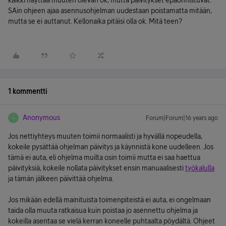
kaikki näyttää muuten olevan ok, mutta päivitykset epäonnistuvat.
SAin ohjeen ajaa asennusohjelman uudestaan poistamatta mitään,
mutta se ei auttanut. Kellonaika pitäisi olla ok. Mitä teen?
1 kommentti
Anonymous
Forum|Forum|16 years ago
A
Jos nettiyhteys muuten toimii normaalisti ja hyvällä nopeudella,
kokeile pysättää ohjelman päivitys ja käynnistä kone uudelleen. Jos
tämä ei auta, eli ohjelma muilta osin toimii mutta ei saa haettua
päivityksiä, kokeile nollata päivitykset ensin manuaalisesti
työkalulla
ja tämän jälkeen päivittää ohjelma.
Jos mikään edellä mainituista toimenpiteistä ei auta, ei ongelmaan
taida olla muuta ratkaisua kuin poistaa jo asennettu ohjelma ja
kokeilla asentaa se vielä kerran koneelle puhtaalta pöydältä. Ohjeet