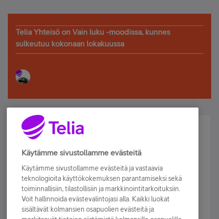
Telia Yhteisö on Vain luku -moodissa, kunnes
sulkeutuu kokonaan lokakuussa
Älä jää paitsi – osallistu ja voita!
Tilaa Telian uutiskirje ja olet mukana arvonnassa.
Käytämme sivustollamme evästeitä
Samalla saat parhaat asiakasedut suoraan
Käytämme sivustollamme evästeitä ja vastaavia
sähköpostiisi.
teknologioita käyttökokemuksen parantamiseksi sekä
toiminnallisiin, tilastollisiin ja markkinointitarkoituksiin.
Voit hallinnoida evästevalintojasi alla. Kaikki luokat
Tilaa nyt
sisältävät kolmansien osapuolien evästeitä ja