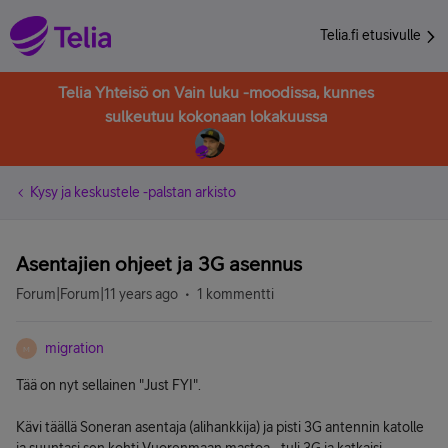
Telia.fi etusivulle
Telia Yhteisö on Vain luku -moodissa, kunnes
sulkeutuu kokonaan lokakuussa
Kysy ja keskustele -palstan arkisto
Asentajien ohjeet ja 3G asennus
Forum|Forum|11 years ago
1 kommentti
migration
M
Tää on nyt sellainen "Just FYI".
Kävi täällä Soneran asentaja (alihankkija) ja pisti 3G antennin katolle