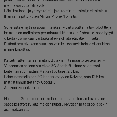
ja suuntasi sen kohti Vuorenmaan mastoa - tuli 3G ja katkaisi
mennessä kupariyhteyden.
Lähti kotiinsa - ja yhteys toimi - ja ei toiminut - toimi ja ei toiminut .
Ihan sama juttu kuten Minun iPhone 4 pihalla.
Sonerasta ei nyt saa apua mitenkään - paitsi soittamalla - robotille ja
laskutus on melkoinen per minuutti. Mutta kun Robotti ei osaa kysyä
oikeita kysymyksiä (vastauksia) eikä ohjata elävälle ihmiselle.
Ei tämä nettisivukaan auta - on vain kruksattavia kohtia ei laatikkoa
minne kirjoittaa.
Kattelin sitten tänään näitä juttuja - ja mitä maasto testejä tein -
Vuorenmaa antennissa ei ole 3G lähetintä - sinne se antenni
kuitenkin suunnattiin. Matkaa tuollaiset 2.5 km.
Lähin jossa sellainen 3G lähetin löytyy on Kalvitsa, noin 13.5 km -
matkat linnun tietä "by Google".
Antenni ei osoita sinne.
Näin tämä Sonera operoi - niillä kun on mahottoman kova paine
saada kerättyä rullalle meidän kupari. Myydään mitä ei oo ja sekin
asennetaan väärin.