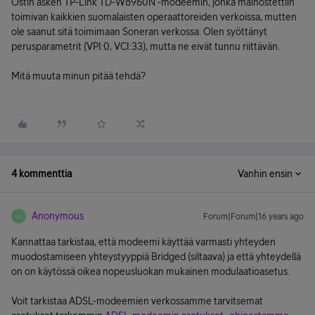
Ostin äsken TP-Link TD-W8960N -modeemin, jonka mainostettiin
toimivan kaikkien suomalaisten operaattoreiden verkoissa, mutten
ole saanut sitä toimimaan Soneran verkossa. Olen syöttänyt
perusparametrit (VPI:0, VCI:33), mutta ne eivät tunnu riittävän.
Mitä muuta minun pitää tehdä?
4 kommenttia
Vanhin ensin
Anonymous
Forum|Forum|16 years ago
A
Kannattaa tarkistaa, että modeemi käyttää varmasti yhteyden
muodostamiseen yhteystyyppiä Bridged (siltaava) ja että yhteydellä
on on käytössä oikea nopeusluokan mukainen modulaatioasetus.
Voit tarkistaa ADSL-modeemien verkossamme tarvitsemat