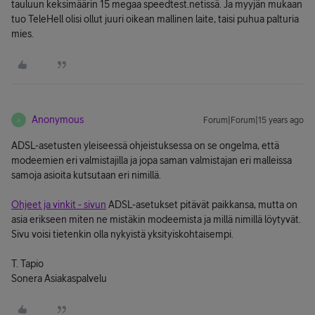
tauluun keksimäärin 15 megaa speedtest.netissä. Ja myyjän mukaan
tuo TeleHell olisi ollut juuri oikean mallinen laite, taisi puhua palturia
mies.
Anonymous
Forum|Forum|15 years ago
A
ADSL-asetusten yleiseessä ohjeistuksessa on se ongelma, että
modeemien eri valmistajilla ja jopa saman valmistajan eri malleissa
samoja asioita kutsutaan eri nimillä.
Ohjeet ja vinkit - sivun
ADSL-asetukset pitävät paikkansa, mutta on
asia erikseen miten ne mistäkin modeemista ja millä nimillä löytyvät.
Sivu voisi tietenkin olla nykyistä yksityiskohtaisempi.
T. Tapio
Sonera Asiakaspalvelu