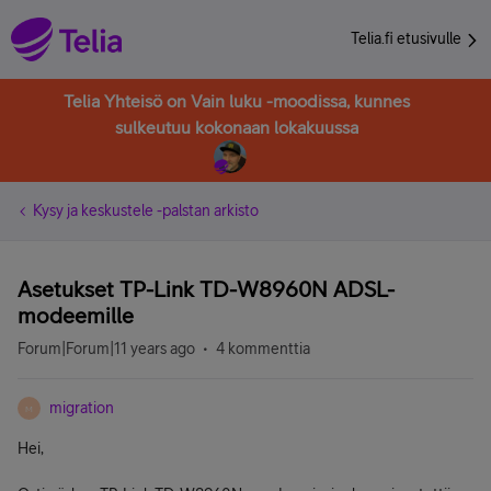
Telia.fi etusivulle
Telia Yhteisö on Vain luku -moodissa, kunnes
sulkeutuu kokonaan lokakuussa
Kysy ja keskustele -palstan arkisto
Asetukset TP-Link TD-W8960N ADSL-
modeemille
Forum|Forum|11 years ago
4 kommenttia
migration
M
Hei,