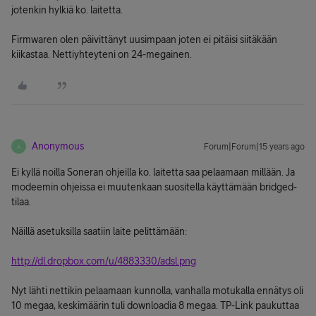
jotenkin hylkiä ko. laitetta.
Firmwaren olen päivittänyt uusimpaan joten ei pitäisi siitäkään
kiikastaa. Nettiyhteyteni on 24-megainen.
Anonymous
Forum|Forum|15 years ago
A
Ei kyllä noilla Soneran ohjeilla ko. laitetta saa pelaamaan millään. Ja
modeemin ohjeissa ei muutenkaan suositella käyttämään bridged-
tilaa.
Näillä asetuksilla saatiin laite pelittämään:
http://dl.dropbox.com/u/4883330/adsl.png
Nyt lähti nettikin pelaamaan kunnolla, vanhalla motukalla ennätys oli
10 megaa, keskimäärin tuli downloadia 8 megaa. TP-Link paukuttaa