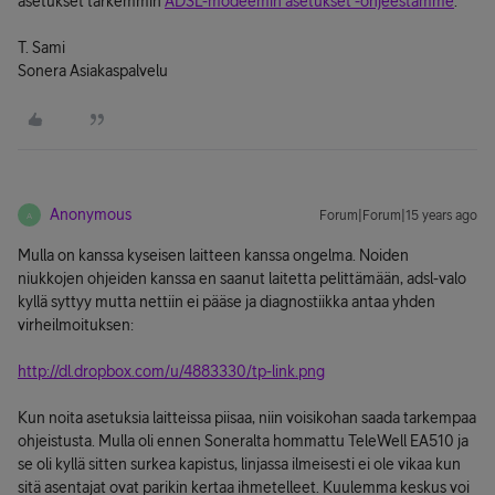
asetukset tarkemmin
ADSL-modeemin asetukset -ohjeestamme
.
T. Sami
Sonera Asiakaspalvelu
Anonymous
Forum|Forum|15 years ago
A
Mulla on kanssa kyseisen laitteen kanssa ongelma. Noiden
niukkojen ohjeiden kanssa en saanut laitetta pelittämään, adsl-valo
kyllä syttyy mutta nettiin ei pääse ja diagnostiikka antaa yhden
virheilmoituksen:
http://dl.dropbox.com/u/4883330/tp-link.png
Kun noita asetuksia laitteissa piisaa, niin voisikohan saada tarkempaa
ohjeistusta. Mulla oli ennen Soneralta hommattu TeleWell EA510 ja
se oli kyllä sitten surkea kapistus, linjassa ilmeisesti ei ole vikaa kun
sitä asentajat ovat parikin kertaa ihmetelleet. Kuulemma keskus voi