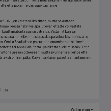
lkamista että otin Teiltä määräaikaisen laajakaistaliittymän.
elitte että jatkan Teidän asiakkaananne
a.fi -sivujen kautta viikko sitten, mutta palautteen
elomakkeessa näkyi vieläpä lukevan ettette voi vastata
 käsittämätöntä asiakaspalvelua. Vasta nyt kun sain
essa saada henkilökohtaista asiakaspalvelua, käytännössä se
. Omilla Sivuillakaan palautteen antaminen ei ole kovin
itetta tai Anna Palautetta -painiketta ei ole missään. Yritin
pyyntönä useaan otteeseen, mutta sivunne tiesi kertoa että
i teksti on liian pitkä. Kaikenkaikkiaan palautteen antaminen
Jaa
Vanhin ensin