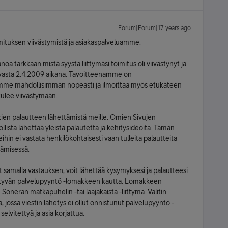
Forum|Forum|17 years ago
oimituksen viivästymistä ja asiakaspalveluamme.
oa tarkkaan mistä syystä liittymäsi toimitus oli viivästynyt ja
le vasta 2.4.2009 aikana. Tavoitteenamme on
amme mahdollisimman nopeasti ja ilmoittaa myös etukäteen
 tulee viivästymään.
kien palautteen lähettämistä meille. Omien Sivujen
lista lähettää yleistä palautetta ja kehitysideoita. Tämän
hin ei vastata henkilökohtaisesti vaan tulleita palautteita
ämisessä.
t samalla vastauksen, voit lähettää kysymyksesi ja palautteesi
öytyvän palvelupyyntö -lomakkeen kautta. Lomakkeen
Soneran matkapuhelin -tai laajakaista -liittymä. Välitin
jossa viestin lähetys ei ollut onnistunut palvelupyyntö -
elvitettyä ja asia korjattua.