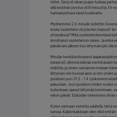
töihin. Siinä oli rahan ja ajan hukkaa parha
sillä kestihän jonotus yli 8 minuuttia. En vo
harhaanjohtava tästä huolimatta.
Myöhemmin 2.4. minulle soitettiin Soneralta,
koska 'osoitetieto oli jotenkin hassusti' (ei
yhteydessä? Mitä osoitetietokentässä tarka
ilmoittanut osoitetietoni oikein. Ja ehkä v
päivää sen jälkeen kun liittymäni piti olla
Minulle henkilökohtaisesti laajakaistaliitt
katastrofi, lähinnä elämää merkittävästi h
etätöitä, ja omien sanojensa mukaan häne
liittymäni niin hyvissä ajoin ja otin yhden p
puolisoni juuri 31.3. - 1.4. työkomennukse
paluutaan. Juuri puolisoni töiden vuoksi
kuitenkaan saanut liittymää toimimaan, va
viikon päivät. Etätöiden tekeminen ilman
Kuten varmaan voinette päätellä, tämä o
kanssa. Kaikenkaikkiaan olen ollut erittä