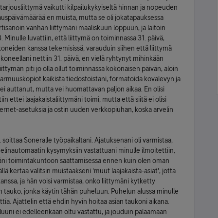
arjousliittymä vaikutti kilpailukykyiseltä hinnan ja nopeuden
ilauspäivämäärää en muista, mutta se oli jokatapauksessa
Irtisanoin vanhan liittymäni maaliskuun loppuun, ja laitoin
 Minulle luvattiin, että liittymä on toiminnassa 31. päivä,
koneiden kanssa tekemisissä, varauduin siihen että liittymä
 koneellani nettiin 31. päivä, en vielä ryhtynyt mihinkään
ittymän piti jo olla ollut toiminnassa kokonaisen päivän, aloin
varmuuskopiot kaikista tiedostoistani, formatoida kovalevyn ja
 auttanut, mutta vei huomattavan paljon aikaa. En olisi
n ettei laajakaistaliittymäni toimi, mutta että siitä ei olisi
nternet-asetuksia ja ostin uuden verkkopiuhan, koska arvelin
soittaa Soneralle työpaikaltani. Ajatuksenani oli varmistaa,
helinautomaatin kysymyksiin vastattuani minulle ilmoitettiin,
ymäni toimintakuntoon saattamisessa ennen kuin olen oman
llä kertaa valitsin muistaakseni 'muut laajakaista-asiat', jotta
ssa, ja hän voisi varmistaa, onko liittymäni kytketty
in tauko, jonka käytin tähän puheluun. Puhelun alussa minulle
ttia. Ajattelin että ehdin hyvin hoitaa asian taukoni aikana.
uuni ei edelleenkään oltu vastattu, ja jouduin palaamaan