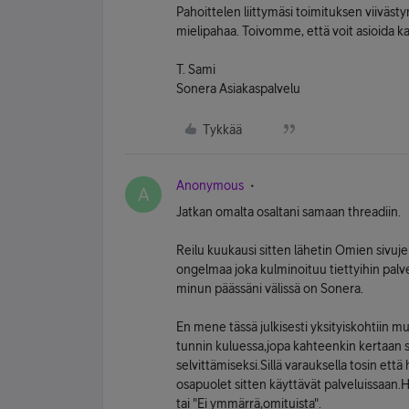
Pahoittelen liittymäsi toimituksen viivästy
mielipahaa. Toivomme, että voit asioida
T. Sami
Sonera Asiakaspalvelu
Tykkää
Anonymous
A
Jatkan omalta osaltani samaan threadiin.
Reilu kuukausi sitten lähetin Omien sivuj
ongelmaa joka kulminoituu tiettyihin palve
minun päässäni välissä on Sonera.
En mene tässä julkisesti yksityiskohtiin 
tunnin kuluessa,jopa kahteenkin kertaan 
selvittämiseksi.Sillä varauksella tosin et
osapuolet sitten käyttävät palveluissaan.
tai "Ei ymmärrä,omituista".