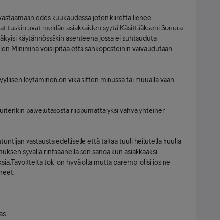
 vastaamaan edes kuukaudessa joten kiirettä lienee
mat tuskin ovat meidän asiakkaiden syytä.Käsittääkseni Sonera
näkyisi käytännössäkin asenteena jossa ei suhtauduta
ellen.Miniminä voisi pitää että sähköposteihin vaivaudutaan
yllisen löytäminen,on vika sitten minussa tai muualla vaan
yy kuitenkin palvelutasosta riippumatta yksi vahva yhteinen
tijan vastausta edelliselle että taitaa tuuli heilutella huulia
muksen syvällä rintaäänellä sen sanoa kun asiakkaaksi
ia.Tavoitteita toki on hyvä olla mutta parempi olisi jos ne
neet.
as.