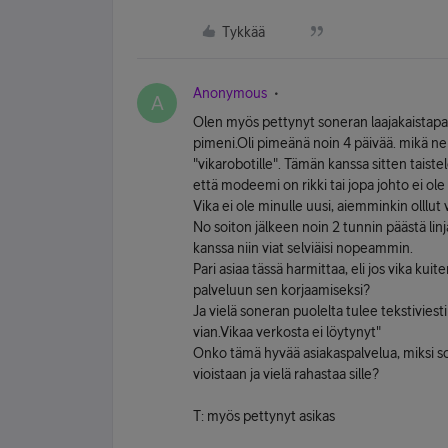
Tykkää
Anonymous
A
Olen myös pettynyt soneran laajakaistapa
pimeni.Oli pimeänä noin 4 päivää. mikä neu
"vikarobotille". Tämän kanssa sitten taiste
että modeemi on rikki tai jopa johto ei ole
Vika ei ole minulle uusi, aiemminkin olllut
No soiton jälkeen noin 2 tunnin päästä lin
kanssa niin viat selviäisi nopeammin.
Pari asiaa tässä harmittaa, eli jos vika ku
palveluun sen korjaamiseksi?
Ja vielä soneran puolelta tulee tekstivie
vian.Vikaa verkosta ei löytynyt"
Onko tämä hyvää asiakaspalvelua, miksi so
vioistaan ja vielä rahastaa sille?
T: myös pettynyt asikas