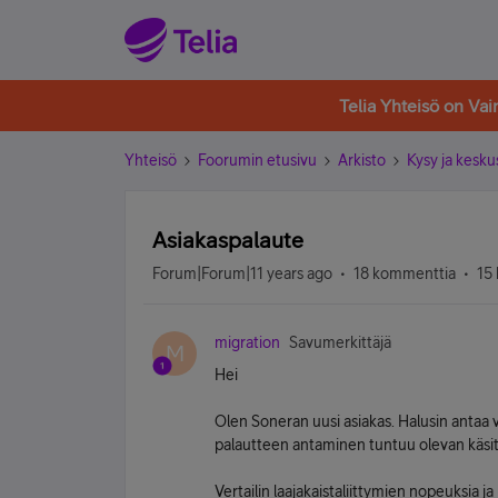
Telia Yhteisö on Va
Yhteisö
Foorumin etusivu
Arkisto
Kysy ja kesku
Asiakaspalaute
Forum|Forum|11 years ago
18 kommenttia
15 
migration
Savumerkittäjä
M
Hei
Olen Soneran uusi asiakas. Halusin antaa 
palautteen antaminen tuntuu olevan käsi
Vertailin laajakaistaliittymien nopeuksia ja