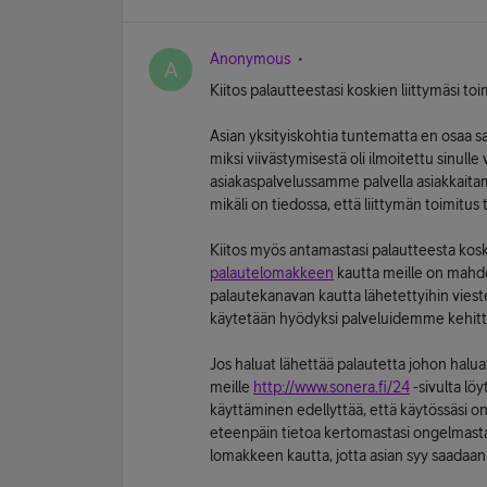
Anonymous
A
Kiitos palautteestasi koskien liittymäsi t
Asian yksityiskohtia tuntematta en osaa san
miksi viivästymisestä oli ilmoitettu sinul
asiakaspalvelussamme palvella asiakkait
mikäli on tiedossa, että liittymän toimitus
Kiitos myös antamastasi palautteesta kos
palautelomakkeen
kautta meille on mahdol
palautekanavan kautta lähetettyihin viestei
käytetään hyödyksi palveluidemme kehitt
Jos haluat lähettää palautetta johon halua
meille
http://www.sonera.fi/24
-sivulta l
käyttäminen edellyttää, että käytössäsi on 
eteenpäin tietoa kertomastasi ongelmasta, 
lomakkeen kautta, jotta asian syy saadaan s