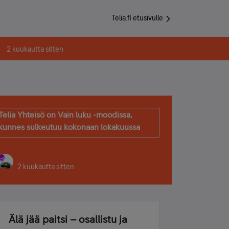
Telia.fi etusivulle
2 kuukautta sitten
Telia Yhteisö on Vain luku -moodissa,
kunnes sulkeutuu kokonaan lokakuussa
2 kuukautta sitten
Älä jää paitsi – osallistu ja