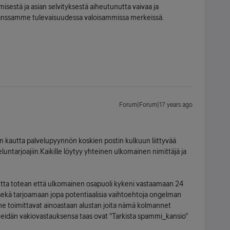
misestä ja asian selvityksestä aiheutunutta vaivaa ja
 kanssamme tulevaisuudessa valoisammissa merkeissä.
Forum|Forum|17 years ago
en kautta palvelupyynnön koskien postin kulkuun liittyvää
luntarjoajiin.Kaikille löytyy yhteinen ulkomainen nimittäjä ja
mutta totean että ulkomainen osapuoli kykeni vastaamaan 24
sekä tarjoamaan jopa potentiaalisia vaihtoehtoja ongelman
tä he toimittavat ainoastaan alustan joita nämä kolmannet
Heidän vakiovastauksensa taas ovat "Tarkista spammi_kansio"