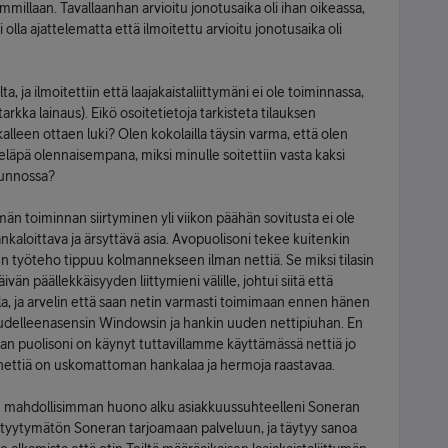
immillaan. Tavallaanhan arvioitu jonotusaika oli ihan oikeassa,
i olla ajattelematta että ilmoitettu arvioitu jonotusaika oli
 ja ilmoitettiin että laajakaistaliittymäni ei ole toiminnassa,
 tarkka lainaus). Eikö osoitetietoja tarkisteta tilauksen
lleen ottaen luki? Olen kokolailla täysin varma, että olen
ieläpä olennaisempana, miksi minulle soitettiin vasta kaksi
 kunnossa?
ymän toiminnan siirtyminen yli viikon päähän sovitusta ei ole
ankaloittava ja ärsyttävä asia. Avopuolisoni tekee kuitenkin
n työteho tippuu kolmannekseen ilman nettiä. Se miksi tilasin
äivän päällekkäisyyden liittymieni välille, johtui siitä että
lla, ja arvelin että saan netin varmasti toimimaan ennen hänen
 uudelleenasensin Windowsin ja hankin uuden nettipiuhan. En
an puolisoni on käynyt tuttavillamme käyttämässä nettiä jo
 nettiä on uskomattoman hankalaa ja hermoja raastavaa.
n mahdollisimman huono alku asiakkuussuhteelleni Soneran
in tyytymätön Soneran tarjoamaan palveluun, ja täytyy sanoa