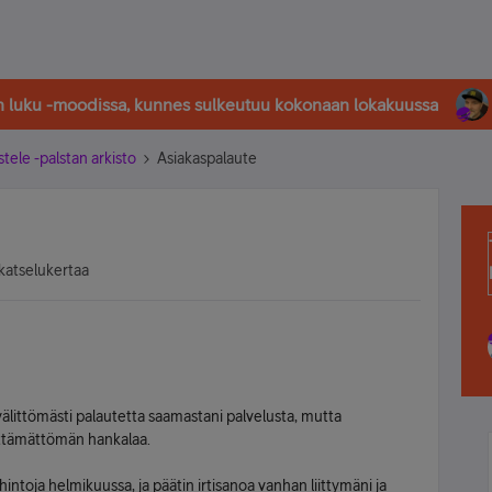
in luku -moodissa, kunnes sulkeutuu kokonaan lokakuussa
stele -palstan arkisto
Asiakaspalaute
katselukertaa
välittömästi palautetta saamastani palvelusta, mutta
ttämättömän hankalaa.
 hintoja helmikuussa, ja päätin irtisanoa vanhan liittymäni ja