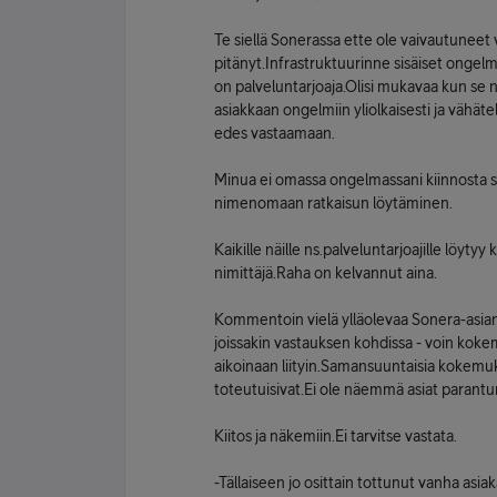
Te siellä Sonerassa ette ole vaivautuneet
pitänyt.Infrastruktuurinne sisäiset ongel
on palveluntarjoaja.Olisi mukavaa kun se 
asiakkaan ongelmiin yliolkaisesti ja vähät
edes vastaamaan.
Minua ei omassa ongelmassani kiinnosta sy
nimenomaan ratkaisun löytäminen.
Kaikille näille ns.palveluntarjoajille löyt
nimittäjä.Raha on kelvannut aina.
Kommentoin vielä ylläolevaa Sonera-asiantun
joissakin vastauksen kohdissa - voin koke
aikoinaan liityin.Samansuuntaisia kokemuks
toteutuisivat.Ei ole näemmä asiat parantu
Kiitos ja näkemiin.Ei tarvitse vastata.
-Tällaiseen jo osittain tottunut vanha asiak