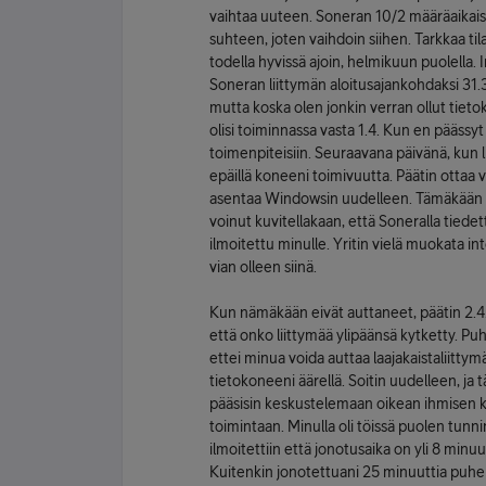
vaihtaa uuteen. Soneran 10/2 määräaikaist
suhteen, joten vaihdoin siihen. Tarkkaa t
todella hyvissä ajoin, helmikuun puolella. 
Soneran liittymän aloitusajankohdaksi 31.3.
mutta koska olen jonkin verran ollut tieto
olisi toiminnassa vasta 1.4. Kun en päässyt
toimenpiteisiin. Seuraavana päivänä, kun li
epäillä koneeni toimivuutta. Päätin ottaa 
asentaa Windowsin uudelleen. Tämäkään ei
voinut kuvitellakaan, että Soneralla tiedettii
ilmoitettu minulle. Yritin vielä muokata i
vian olleen siinä.
Kun nämäkään eivät auttaneet, päätin 2.4. 
että onko liittymää ylipäänsä kytketty. Pu
ettei minua voida auttaa laajakaistaliitt
tietokoneeni äärellä. Soitin uudelleen, ja tä
pääsisin keskustelemaan oikean ihmisen kan
toimintaan. Minulla oli töissä puolen tunn
ilmoitettiin että jonotusaika on yli 8 minuu
Kuitenkin jonotettuani 25 minuuttia puhel