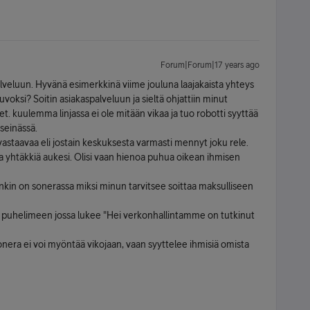
Forum|Forum|17 years ago
lveluun. Hyvänä esimerkkinä viime jouluna laajakaista yhteys
voksi? Soitin asiakaspalveluun ja sieltä ohjattiin minut
let. kuulemma linjassa ei ole mitään vikaa ja tuo robotti syyttää
 seinässä.
 vastaavaa eli jostain keskuksesta varmasti mennyt joku rele.
ja yhtäkkiä aukesi. Olisi vaan hienoa puhua oikean ihmisen
itenkin on sonerassa miksi minun tarvitsee soittaa maksulliseen
sti puhelimeen jossa lukee "Hei verkonhallintamme on tutkinut
nera ei voi myöntää vikojaan, vaan syyttelee ihmisiä omista