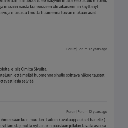
tä ei toimi tai tiedot tulee näkyviin mutta keskustelu ei toimi,
 ja missään näistä koneessa en ole aikaisemmin käyttänyt
oja sivuja muistista ) mutta huomenna toivon mukaan asiat
Forum|Forum|12 years ago
lta, ei siis Omilta Sivuilta.
skuteluun, että meiltä huomenna sinulle soittava näkee taustat
avasti asia selviää!
Forum|Forum|12 years ago
htä ihmeissään kuin muutkin. Laitoin kuvakaappaukset hänelle (
elvittämistä) mutta nyt ainakin päästään jollakin tavalla asiassa