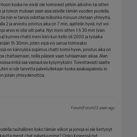
toon koska ne eivät ole toimineet pitkiin aikoihin tai sitten
 ja toivon mukaan saan asia selville tämän vuoden puolella.
ttia niin ei tarvisi odottaa milloinka minuun otetaan yhteyttä,
lla 2 ja arvioitu jonotus aika on 7 min, ajattelin hyvä, nyt voi
i arvio ei olisi silti paha. Nyt meni sitten 1 h 30 min (vain
ka) kunnes chatti meni kiini kun kello oli 2000 ja työaika
tänään 1h 30min, joten eipä voi sanoa toimivaksi
missä on kännykkä sopimus chatti toimii hyvin, jonotus aika on
pa chattaamaan, teillä pääsee vaan tuhlaamaan aikaa. Alan
oissa enkä saa vastauksia kysymyksiini. Toivottavasti saatte
en ei ole tarvetta palveluillekaan koska asiakaspalvelu ei
en jotain yhteydenottoa.
Forum|Forum|12 years ago
della rauhallinen koko tämän viikon ja jonoja ei ole kertynyt
tä kautta menit chat palveluumme? Onko kyseessä nyt