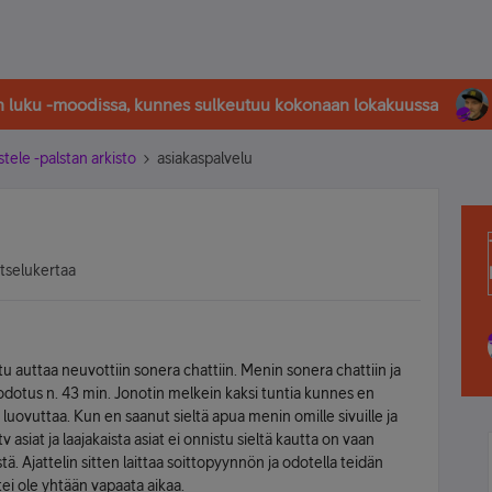
in luku -moodissa, kunnes sulkeutuu kokonaan lokakuussa
stele -palstan arkisto
asiakaspalvelu
atselukertaa
ttu auttaa neuvottiin sonera chattiin. Menin sonera chattiin ja
 odotus n. 43 min. Jonotin melkein kaksi tuntia kunnes en
 luovuttaa. Kun en saanut sieltä apua menin omille sivuille ja
 asiat ja laajakaista asiat ei onnistu sieltä kautta on vaan
stä. Ajattelin sitten laittaa soittopyynnön ja odotella teidän
tei ole yhtään vapaata aikaa.