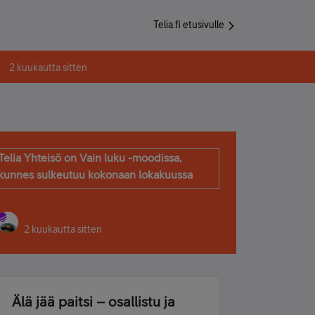
Telia.fi etusivulle
2 kuukautta sitten
Telia Yhteisö on Vain luku -moodissa,
kunnes sulkeutuu kokonaan lokakuussa
2 kuukautta sitten
Älä jää paitsi – osallistu ja