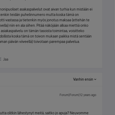
monipuoliset asakaspalvelut ovat aivan turhia kun mistään ei
ietenkin teidän puhelinnumero mutta koska tämä on
otti vastassa ja tietenkin myös jonotus maksaa (ettehän te
ella) niin en ala siihen. Pitää näköjään alkaa miettiä onko
ä asiakaspalvelu on tämän tasoista toimintaa, voisitteko
ahdollista koska tämä on toivon mukaan paikka mistä sentään
aman päivän viiveellä) toivotaan parempaa palvelua.
Jaa
Vanhin ensin
Forum|Forum|12 years ago
utta olitkin lähestynyt meitä, saitko jo apuja? Neuvomme