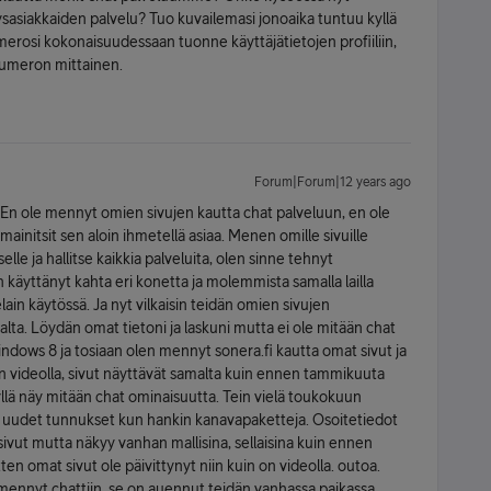
tysasiakkaiden palvelu? Tuo kuvailemasi jonoaika tuntuu kyllä
erosi kokonaisuudessaan tuonne käyttäjätietojen profiiliin,
numeron mittainen.
Forum|Forum|12 years ago
 En ole mennyt omien sivujen kautta chat palveluun, en ole
mainitsit sen aloin ihmetellä asiaa. Menen omille sivuille
selle ja hallitse kaikkia palveluita, olen sinne tehnyt
 käyttänyt kahta eri konetta ja molemmista samalla lailla
ain käytössä. Ja nyt vilkaisin teidän omien sivujen
lta. Löydän omat tietoni ja laskuni mutta ei ole mitään chat
ndows 8 ja tosiaan olen mennyt sonera.fi kautta omat sivut ja
in videolla, sivut näyttävät samalta kuin ennen tammikuuta
kyllä näy mitään chat ominaisuutta. Tein vielä toukokuun
a uudet tunnukset kun hankin kanavapaketteja. Osoitetiedot
 sivut mutta näkyy vanhan mallisina, sellaisina kuin ennen
ten omat sivut ole päivittynyt niin kuin on videolla. outoa.
 mennyt chattiin, se on auennut teidän vanhassa paikassa