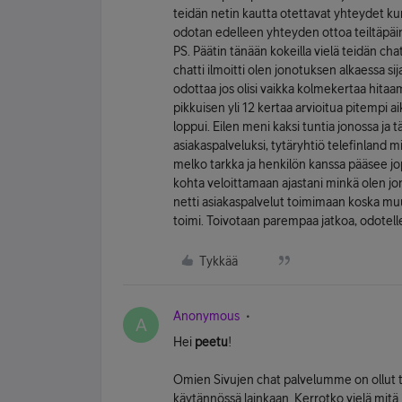
teidän netin kautta otettavat yhteydet kun
odotan edelleen yhteyden ottoa teiltäpäin
PS. Päätin tänään kokeilla vielä teidän cha
chatti ilmoitti olen jonotuksen alkaessa sija
odottaa jos olisi vaikka kolmekertaa hitaamp
pikkuisen yli 12 kertaa arvioitua pitempi ai
loppui. Eilen meni kaksi tuntia jonossa ja 
asiakaspalveluksi, tytäryhtiö telefinland 
melko tarkka ja henkilön kanssa pääsee jo
kohta veloittamaan ajastani minkä olen jon
netti asiakaspalvelut toimimaan koska muut
toimi. Toivotaan parempaa jatkoa, odotell
Tykkää
Anonymous
A
Hei
peetu
!
Omien Sivujen chat palvelumme on ollut to
käytännössä lainkaan. Kerrotko vielä mi