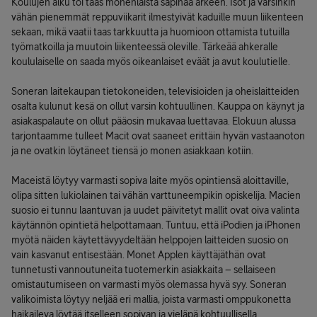
Koulujen alku toi taas monenlaista säpinää arkeen. Isot ja varsinkin
vähän pienemmät reppuviikarit ilmestyivät kaduille muun liikenteen
sekaan, mikä vaatii taas tarkkuutta ja huomioon ottamista tutuilla
työmatkoilla ja muutoin liikenteessä oleville. Tärkeää ahkeralle
koululaiselle on saada myös oikeanlaiset eväät ja avut koulutielle.
Soneran laitekaupan tietokoneiden, televisioiden ja oheislaitteiden
osalta kulunut kesä on ollut varsin kohtuullinen. Kauppa on käynyt ja
asiakaspalaute on ollut pääosin mukavaa luettavaa. Elokuun alussa
tarjontaamme tulleet Macit ovat saaneet erittäin hyvän vastaanoton
ja ne ovatkin löytäneet tiensä jo monen asiakkaan kotiin.
Maceistä löytyy varmasti sopiva laite myös opintiensä aloittaville,
olipa sitten lukiolainen tai vähän varttuneempikin opiskelija. Macien
suosio ei tunnu laantuvan ja uudet päivitetyt mallit ovat oiva valinta
käytännön opintietä helpottamaan. Tuntuu, että iPodien ja iPhonen
myötä näiden käytettävyydeltään helppojen laitteiden suosio on
vain kasvanut entisestään. Monet Applen käyttäjäthän ovat
tunnetusti vannoutuneita tuotemerkin asiakkaita – sellaiseen
omistautumiseen on varmasti myös olemassa hyvä syy. Soneran
valikoimista löytyy neljää eri mallia, joista varmasti omppukonetta
haikaileva löytää itselleen sopivan ja vieläpä kohtuullisella