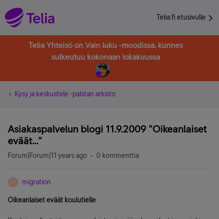
Telia.fi etusivulle
Telia Yhteisö on Vain luku -moodissa, kunnes
sulkeutuu kokonaan lokakuussa
Kysy ja keskustele -palstan arkisto
Asiakaspalvelun blogi 11.9.2009 "Oikeanlaiset
eväät..."
Forum|Forum|11 years ago
0 kommenttia
migration
M
Oikeanlaiset eväät koulutielle