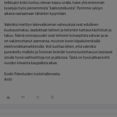
telkkujen koko tuntuu olevan kasvu-uralla, tulee yhä enemmän
kyselyjä myös pienemmistä ”kakkostelkuista”. Pyrimme syksyn
aikana vastaamaan tähänkin kysyntään.
Valmiiksi mietityn laitevalikoiman vahvuuksia ovat edullinen
kuukausimaksu, laadukkaat laitteet ja tietenkin kattava käyttötuki ja
takuu. Nämä ominaisuudet ovat tehneet konseptista vahvan ja se
on vakiinnuttanut asemansa, muutoin kovin kilpailuhenkisillä
elektroniikkamarkkinoilla. Voit luottaa siihen, että valmiiksi
pureskeltu mallisto ja Soneran brändin tuoma luotettavuus tarjoavat
sinulle hyviä vaihtoehtoja nyt ja jatkossa. Tästä on hyvä jatkaa kohti
vuoden kiivainta kaupallista aikaa.
Kodin Palveluiden tuotehallinnasta,
Antti