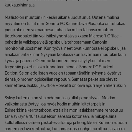
kuukausihinnalla.
Mallisto on muutoinkin kesän aikana uudistunut. Uutena mallina
myyntiin on tullut mm. Sonera PC Kannettava Plus, joka on tehokas
pienikokoinen voimanpesä. Tähän tai mihin tahansa muuhun
tietokonepakettiin voi lisäksi yhdistää vaikkapa Microsoft Office –
paketin ja vaikkapa vielä opiskeluja tehostamaan Canonin
monitoimitulostimen. Kun työvälineet ovat kunnossa ei opiskelu jää
ainakaan siitä kiinni. Nykyään koulussa kun käytetään muutakin kuin
kynää ja paperia. Olemme koonneet myös nykykoululaisen
tarpeisiin paketin, joka tunnetaan nimellä Sonera PC Student
Edition. Se on edellisten vuosien tapaan tänäkin syksynä löytänyt
tiensä jo monen opiskelijan reppuun. Samassa paketissa olevat
kannettava, laukku ja Office –paketti on oiva apuri arjen aherruksiin.
Syksy kuitenkin on yhä pidemmällä ja illat pimentyvät. Meidän
valikoimasta löytyy iloa myös kodin muihin laitetarpeisiin.
Esimerkkinä kerrottakoon, että aika moni asiakkaamme rentoutuu
tänä syksynä 40” taulutelkun ääressä kotonaan. ja mikäpä siinä
köllötellessä sateen piiskatessa katuja ja hongikkoja. Kunnon ruudun
ääreen on kiva rentoutua, kun oma suosikkiohjelma alkaa. Ja vaikka