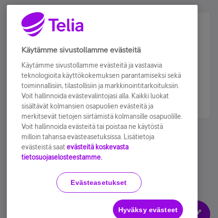
Älä jää paitsi – osallistu ja voita!
Tilaa Telian uutiskirje ja olet mukana arvonnassa.
Käytämme sivustollamme evästeitä
Samalla saat parhaat asiakasedut suoraan
Käytämme sivustollamme evästeitä ja vastaavia
sähköpostiisi.
teknologioita käyttökokemuksen parantamiseksi sekä
toiminnallisiin, tilastollisiin ja markkinointitarkoituksiin.
Voit hallinnoida evästevalintojasi alla. Kaikki luokat
Tilaa nyt
sisältävät kolmansien osapuolien evästeitä ja
merkitsevät tietojen siirtämistä kolmansille osapuolille.
Voit hallinnoida evästeitä tai poistaa ne käytöstä
milloin tahansa evästeasetuksissa. Lisätietoja
evästeistä saat
evästeitä koskevasta
tietosuojaselosteestamme.
Käyttöehdot
Accessibility statement
Evästeasetukset
Hyväksy evästeet
Evästeasetukset