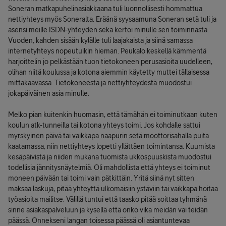
Soneran matkapuhelinasiakkaana tuli luonnollisesti hommattua
nettiyhteys myös Soneralta. Eräänä syysaamuna Soneran setä tuli ja
asensi meille ISDN-yhteyden sekä kertoi minulle sen toiminnasta.
Vuoden, kahden sisään kylälle tuli laajakaista ja siinä samassa
internetyhteys nopeutuikin hieman. Peukalo keskellä kämmentä
harjoittelin jo pelkästään tuon tietokoneen perusasioita uudelleen,
olihan niitä koulussa ja kotona aiemmin käytetty muttei tällaisessa
mittakaavassa. Tietokoneesta ja nettiyhteydestä muodostui
jokapäiväinen asia minulle.
Melko pian kuitenkin huomasin, että tämähän ei toiminutkaan kuten
koulun atk-tunneilla tai kotona yhteys toimi. Jos kohdalle sattui
myrskyinen päivä tai vaikkapa naapurin setä moottorisahalla puita
kaatamassa, niin nettiyhteys lopetti yllättäen toimintansa. Kuumista
kesäpäivistä ja niiden mukana tuomista ukkospuuskista muodostui
todellisia jännitysnäytelmiä. Oli mahdollista että yhteys ei toiminut
moneen päivään tai toimi vain pätkittäin. Yritä siinä nyt sitten
maksaa laskuja, pitää yhteyttä ulkomaisiin ystäviin tai vaikkapa hoitaa
työasioita mailitse. Välillä tuntui että taasko pitää soittaa tyhmänä
sinne asiakaspalveluun ja kysellä että onko vika meidän vai teidän
päässä. Onnekseni langan toisessa päässä oli asiantuntevaa