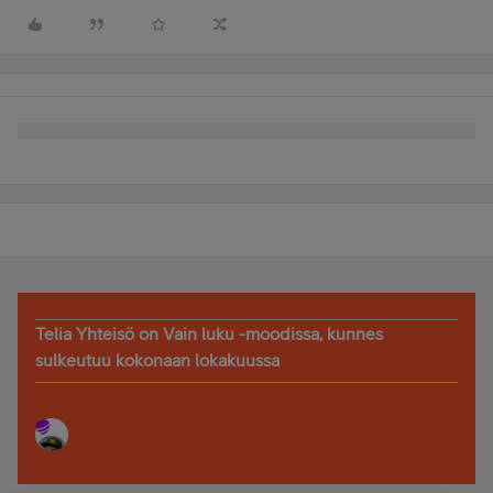
Telia Yhteisö on Vain luku -moodissa, kunnes
sulkeutuu kokonaan lokakuussa