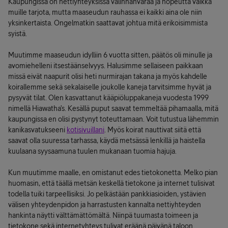
Kaupungissa on nettiyhteyksissä valinnanvaraa ja nopeutta vaikka
muille tarjota, mutta maaseudun rauhassa ei kaikki aina ole niin
yksinkertaista. Ongelmatkin saattavat johtua mitä erikoisimmista
syistä.
Muutimme maaseudun idylliin 6 vuotta sitten, päätös oli minulle ja
avomiehelleni itsestäänselvyys. Halusimme sellaiseen paikkaan
missä eivät naapurit olisi heti nurmirajan takana ja myös kahdelle
koirallemme sekä sekalaiselle joukolle kaneja tarvitsimme hyvät ja
pysyvät tilat. Olen kasvattanut kääpiöluppakaneja vuodesta 1999
nimellä Hiawatha’s. Kesällä puput saavat temmeltää pihamaalla, mitä
kaupungissa en olisi pystynyt toteuttamaan. Voit tutustua lähemmin
kanikasvatukseeni
kotisivuillani
. Myös koirat nauttivat siitä että
saavat olla suuressa tarhassa, käydä metsässä lenkillä ja haistella
kuulaana syysaamuna tuulen mukanaan tuomia hajuja.
Kun muutimme maalle, en omistanut edes tietokonetta. Melko pian
huomasin, että täällä metsän keskellä tietokone ja internet tulisivat
todella tuiki tarpeellisiksi. Jo pelkästään pankkiasioiden, ystävien
välisen yhteydenpidon ja harrastusten kannalta nettiyhteyden
hankinta näytti välttämättömältä. Niinpä tuumasta toimeen ja
tietokone sekä internetyhteys tulivat eräänä päivänä taloon.