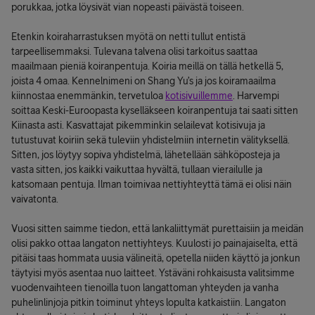
porukkaa, jotka löysivät vian nopeasti päivästä toiseen.
Etenkin koiraharrastuksen myötä on netti tullut entistä
tarpeellisemmaksi. Tulevana talvena olisi tarkoitus saattaa
maailmaan pieniä koiranpentuja. Koiria meillä on tällä hetkellä 5,
joista 4 omaa. Kennelnimeni on Shang Yu’s ja jos koiramaailma
kiinnostaa enemmänkin, tervetuloa
kotisivuillemme
. Harvempi
soittaa Keski-Euroopasta kyselläkseen koiranpentuja tai saati sitten
Kiinasta asti. Kasvattajat pikemminkin selailevat kotisivuja ja
tutustuvat koiriin sekä tuleviin yhdistelmiin internetin välityksellä.
Sitten, jos löytyy sopiva yhdistelmä, lähetellään sähköposteja ja
vasta sitten, jos kaikki vaikuttaa hyvältä, tullaan vierailulle ja
katsomaan pentuja. Ilman toimivaa nettiyhteyttä tämä ei olisi näin
vaivatonta.
Vuosi sitten saimme tiedon, että lankaliittymät purettaisiin ja meidän
olisi pakko ottaa langaton nettiyhteys. Kuulosti jo painajaiselta, että
pitäisi taas hommata uusia välineitä, opetella niiden käyttö ja jonkun
täytyisi myös asentaa nuo laitteet. Ystäväni rohkaisusta valitsimme
vuodenvaihteen tienoilla tuon langattoman yhteyden ja vanha
puhelinlinjoja pitkin toiminut yhteys lopulta katkaistiin. Langaton