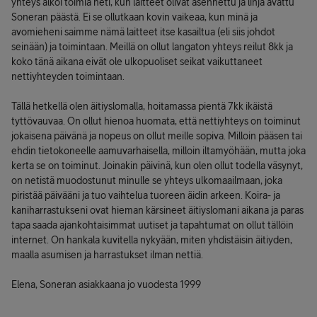
yhteys alkoi toimia heti, kun laitteet olivat asennettu ja linja avattu
Soneran päästä. Ei se ollutkaan kovin vaikeaa, kun minä ja
avomieheni saimme nämä laitteet itse kasailtua (eli siis johdot
seinään) ja toimintaan. Meillä on ollut langaton yhteys reilut 8kk ja
koko tänä aikana eivät ole ulkopuoliset seikat vaikuttaneet
nettiyhteyden toimintaan.
Tällä hetkellä olen äitiyslomalla, hoitamassa pientä 7kk ikäistä
tyttövauvaa. On ollut hienoa huomata, että nettiyhteys on toiminut
jokaisena päivänä ja nopeus on ollut meille sopiva. Milloin pääsen tai
ehdin tietokoneelle aamuvarhaisella, milloin iltamyöhään, mutta joka
kerta se on toiminut. Joinakin päivinä, kun olen ollut todella väsynyt,
on netistä muodostunut minulle se yhteys ulkomaailmaan, joka
piristää päivääni ja tuo vaihtelua tuoreen äidin arkeen. Koira- ja
kaniharrastukseni ovat hieman kärsineet äitiyslomani aikana ja paras
tapa saada ajankohtaisimmat uutiset ja tapahtumat on ollut tällöin
internet. On hankala kuvitella nykyään, miten yhdistäisin äitiyden,
maalla asumisen ja harrastukset ilman nettiä.
Elena, Soneran asiakkaana jo vuodesta 1999