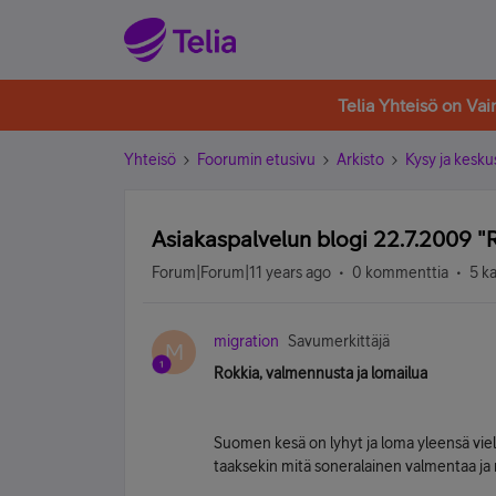
Telia Yhteisö on Va
Yhteisö
Foorumin etusivu
Arkisto
Kysy ja kesku
Asiakaspalvelun blogi 22.7.2009 "R
Forum|Forum|11 years ago
0 kommenttia
5 k
migration
Savumerkittäjä
M
Rokkia, valmennusta ja lomailua
Suomen kesä on lyhyt ja loma yleensä viel
taaksekin mitä soneralainen valmentaa ja m