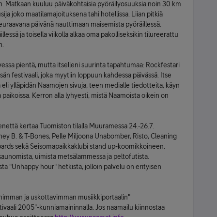
. Matkaan kuuluu päiväkohtaisia pyöräilyosuuksia noin 30 km
ija joko maatilamajoituksena tahi hotellissa. Liian pitkiä
seuraavana päivänä nauttimaan maisemista pyöräillessä.
ssä ja toisella viikolla alkaa oma pakolliseksikin tilureerattu
n.
sa pientä, mutta itselleni suurinta tapahtumaa: Rockfestari
än festivaali, joka myytiin loppuun kahdessa päivässä. Itse
li ylläpidän Naamojen sivuja, teen medialle tiedotteita, käyn
koissa. Kerron alla lyhyesti, mistä Naamoista oikein on
nettä kertaa Tuomiston tilalla Muuramessa 24.-26.7.
ey B. & T-Bones, Pelle Miljoona Unabomber, Risto, Cleaning
rds sekä Seisomapaikkaklubi stand up-koomikkoineen.
saunomista, uimista metsälammessa ja peltofutista.
a "Unhappy hour" hetkistä, jolloin palvelu on erityisen
imman ja uskottavimman musiikkiportaalin"
ivaali 2005"-kunniamaininnalla. Jos naamailu kiinnostaa