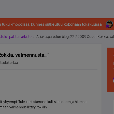
in luku -moodissa, kunnes sulkeutuu kokonaan lokakuussa
stele -palstan arkisto
Asiakaspalvelun blogi 22.7.2009 &quot;Rokkia, va
okkia, valmennusta..."
atselukertaa
ä lyhyempi. Tule kurkistamaan kulissien eteen ja hieman
iten valmennus liittyy rokkiin.