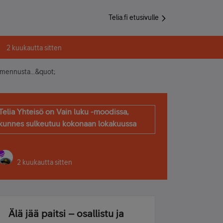
Telia.fi etusivulle
2 kuukautta sitten
lmennusta...&quot;
Telia Yhteisö on Vain luku -moodissa,
kunnes sulkeutuu kokonaan lokakuussa
2 kuukautta sitten
Älä jää paitsi – osallistu ja