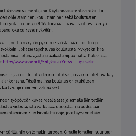
lua tukevana valmentajana. Käytännössä tehtäviini kuuluu
jöiden ohjeistaminen, kouluttaminen sekä koulutusten
ttorityötä ma-pe klo 8-16. Toisinaan päivät saattavat venyä
 tapana joka paikassa nykyään.
okkain, mutta nykyään pyrimme säästämään luontoa ja
vokkain luokassa tapahtuvaa koulutusta. Nykytekniikka
jestämisen etänä ajasta ja paikasta riippumatta. Katso lisää
a:
http://www.sonera.fi/Yrityksille/Yritys ... lupalvelut
sen sijaan on tullut videokoulutukset, jossa koulutettava käy
n ajankohtana. Tässä mallissa koulutus on etukäteen
iksi tv-ohjelmien eri kohtaukset.
een työpöydän kuvaa reaaliajassa ja samalla äänitetään
stuu videota, jota voi katsoa uudestaan ja uudestaan
mantapainen kuin kirjoitettu ohje, jota täydennetään
n ympärillä, niin on lomakin tarpeen. Omalla lomallani suuntaan