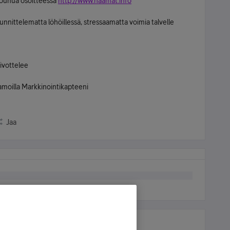
ouhua osoitteessa
http://www.naamat.info
nnittelematta löhöillessä, stressaamatta voimia talvelle
oivottelee
amoilla Markkinointikapteeni
Jaa