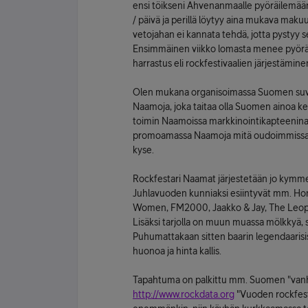
ensi töikseni Ahvenanmaalle pyöräilemään
/ päivä ja perillä löytyy aina mukava makuus
vetojahan ei kannata tehdä, jotta pystyy 
Ensimmäinen viikko lomasta menee pyöräille
harrastus eli rockfestivaalien järjestämine
Olen mukana organisoimassa Suomen suves
Naamoja, joka taitaa olla Suomen ainoa kes
toimin Naamoissa markkinointikapteenina e
promoamassa Naamoja mitä oudoimmissa pai
kyse.
Rockfestari Naamat järjestetään jo kymme
Juhlavuoden kunniaksi esiintyvät mm. Hon
Women, FM2000, Jaakko & Jay, The Leopa
Lisäksi tarjolla on muun muassa mölkkyä, 
Puhumattakaan sitten baarin legendaarisist
huonoa ja hinta kallis.
Tapahtuma on palkittu mm. Suomen "vanh
http://www.rockdata.org
"Vuoden rockfest