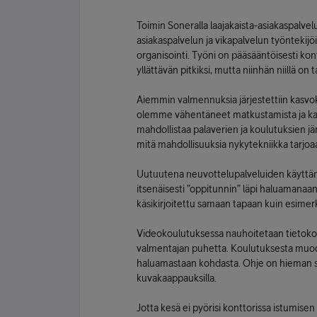
Toimin Soneralla laajakaista-asiakaspalve
asiakaspalvelun ja vikapalvelun työnteki
organisointi. Työni on pääsääntöisesti kon
yllättävän pitkiksi, mutta niinhän niillä on
Aiemmin valmennuksia järjestettiin kasv
olemme vähentäneet matkustamista ja kas
mahdollistaa palaverien ja koulutuksien jär
mitä mahdollisuuksia nykytekniikka tarjoa
Uutuutena neuvottelupalveluiden käyttämi
itsenäisesti ”oppitunnin” läpi haluamanaa
käsikirjoitettu samaan tapaan kuin esimerk
Videokoulutuksessa nauhoitetaan tietokon
valmentajan puhetta. Koulutuksesta muodo
haluamastaan kohdasta. Ohje on hieman sa
kuvakaappauksilla.
Jotta kesä ei pyörisi konttorissa istumise