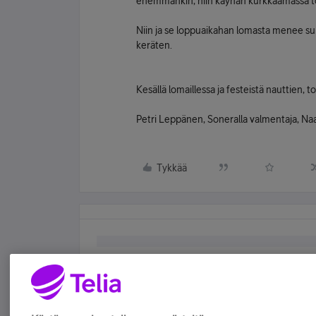
enemmänkin, niin käyhän kurkkaamassa t
Niin ja se loppuaikahan lomasta menee suu
keräten.
Kesällä lomaillessa ja festeistä nauttien, t
Petri Leppänen, Soneralla valmentaja, Na
Tykkää