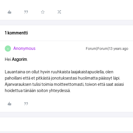
1 kommentti
Anonymous
Forum|Forum|13 years ago
A
Hei
Asgorim
.
Lauantaina on ollut hyvin ruuhkaista laajakaistapuolella, olen
pahoillani että et pitkästä jonotuksestasi huolimatta päässyt läpi.
Ajanvarauksen tulisi toimia moitteettomasti, toivon että saat asiasi
hoidettua tänään soiton yhteydessä.