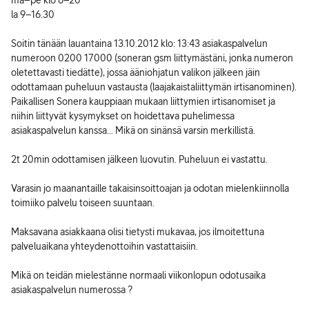
ma–pe klo 8–20
la 9–16.30
Soitin tänään lauantaina 13.10.2012 klo: 13:43 asiakaspalvelun
numeroon 0200 17000 (soneran gsm liittymästäni, jonka numeron
oletettavasti tiedätte), jossa ääniohjatun valikon jälkeen jäin
odottamaan puheluun vastausta (laajakaistaliittymän irtisanominen).
Paikallisen Sonera kauppiaan mukaan liittymien irtisanomiset ja
niihin liittyvät kysymykset on hoidettava puhelimessa
asiakaspalvelun kanssa... Mikä on sinänsä varsin merkillistä.
2t 20min odottamisen jälkeen luovutin. Puheluun ei vastattu.
Varasin jo maanantaille takaisinsoittoajan ja odotan mielenkiinnolla
toimiiko palvelu toiseen suuntaan.
Maksavana asiakkaana olisi tietysti mukavaa, jos ilmoitettuna
palveluaikana yhteydenottoihin vastattaisiin.
Mikä on teidän mielestänne normaali viikonlopun odotusaika
asiakaspalvelun numerossa ?