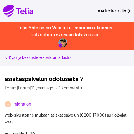
Telia.fi etusivulle
Telia Yhteisö on Vain luku -moodissa, kunnes
sulkeutuu kokonaan lokakuussa
Kysy ja keskustele -palstan arkisto
asiakaspalvelun odotusaika ?
Forum|Forum|11 years ago
1 kommentti
migration
M
web-sivustonne mukaan asiakaspalvelun (0200 17000) aukioloajat
ovat: