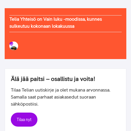
Telia Yhteisö on Vain luku -moodissa, kunnes
sulkeutuu kokonaan lokakuussa
Älä jää paitsi – osallistu ja voita!
Tilaa Telian uutiskirje ja olet mukana arvonnassa.
Samalla saat parhaat asiakasedut suoraan
sähköpostiisi.
Tilaa nyt