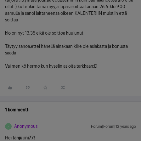
tarjota liittymätarjouksia edullisemmin kuin Saunalahdessa (no eipä
ollut..) kuitenkin tämä myyjä lupasi soittaa tänään 26.6. klo 9.00
aamulla ja sanoi laittaneensa oikeen KALENTERIIN muistiin että
soittaa
klo on nyt 13.35 eikä ole soittoa kuulunut
Täytyy sanoa,ettei hänellä ainakaan kiire ole asiakasta ja bonusta
saada
Vai menikö hermo kun kyselin asioita tarkkaan:D
1 kommentti
Anonymous
Forum|Forum|12 years ago
A
Hei
tanjuliini77
!