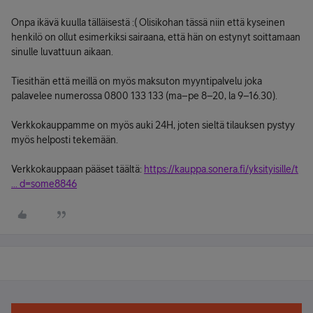
Onpa ikävä kuulla tälläisestä :( Olisikohan tässä niin että kyseinen
henkilö on ollut esimerkiksi sairaana, että hän on estynyt soittamaan
sinulle luvattuun aikaan.
Tiesithän että meillä on myös maksuton myyntipalvelu joka
palavelee numerossa 0800 133 133 (ma–pe 8–20, la 9–16.30).
Verkkokauppamme on myös auki 24H, joten sieltä tilauksen pystyy
myös helposti tekemään.
Verkkokauppaan pääset täältä:
https://kauppa.sonera.fi/yksityisille/t
... d=some8846