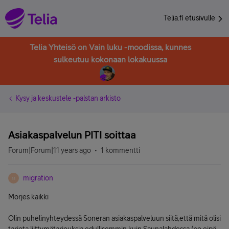
Telia.fi etusivulle
Telia Yhteisö on Vain luku -moodissa, kunnes
sulkeutuu kokonaan lokakuussa
Kysy ja keskustele -palstan arkisto
Asiakaspalvelun PITI soittaa
Forum|Forum|11 years ago
1 kommentti
migration
M
Morjes kaikki
Olin puhelinyhteydessä Soneran asiakaspalveluun siitä,että mitä olisi