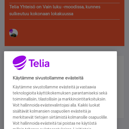
Telia Yhteisö on Vain luku -moodissa, kunnes
sulkeutuu kokonaan lokakuussa
Älä jää paitsi – osallistu ja voita!
Tilaa Telian uutiskirje ja olet mukana arvonnassa.
Käytämme sivustollamme evästeitä
Samalla saat parhaat asiakasedut suoraan
Käytämme sivustollamme evästeitä ja vastaavia
sähköpostiisi.
teknologioita käyttökokemuksen parantamiseksi sekä
toiminnallisiin, tilastollisiin ja markkinointitarkoituksiin.
Voit hallinnoida evästevalintojasi alla. Kaikki luokat
Tilaa nyt
sisältävät kolmansien osapuolien evästeitä ja
merkitsevät tietojen siirtämistä kolmansille osapuolille.
Voit hallinnoida evästeitä tai poistaa ne käytöstä