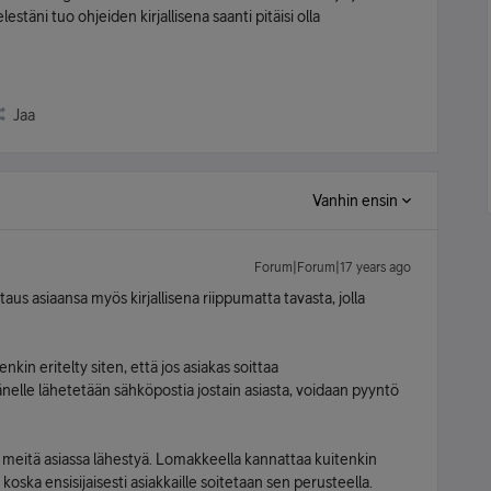
stäni tuo ohjeiden kirjallisena saanti pitäisi olla
Jaa
Vanhin ensin
Forum|Forum|17 years ago
aus asiaansa myös kirjallisena riippumatta tavasta, jolla
nkin eritelty siten, että jos asiakas soittaa
nelle lähetetään sähköpostia jostain asiasta, voidaan pyyntö
 meitä asiassa lähestyä. Lomakkeella kannattaa kuitenkin
, koska ensisijaisesti asiakkaille soitetaan sen perusteella.