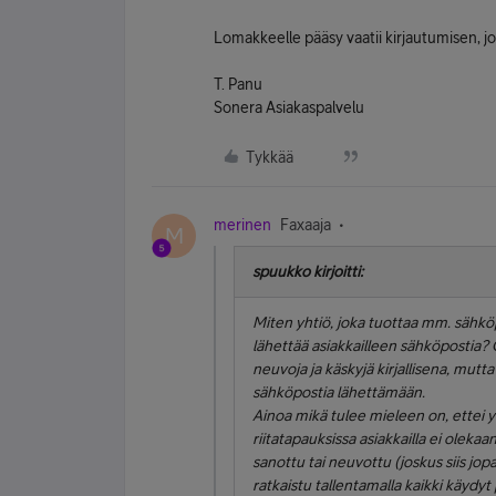
Lomakkeelle pääsy vaatii kirjautumisen, jo
T. Panu
Sonera Asiakaspalvelu
Tykkää
merinen
Faxaaja
M
spuukko kirjoitti:
Miten yhtiö, joka tuottaa mm. sähköp
lähettää asiakkailleen sähköpostia? 
neuvoja ja käskyjä kirjallisena, mutta
sähköpostia lähettämään.
Ainoa mikä tulee mieleen on, ettei 
riitatapauksissa asiakkailla ei olekaa
sanottu tai neuvottu (joskus siis jo
ratkaistu tallentamalla kaikki käydy