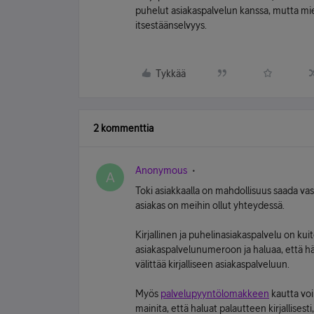
puhelut asiakaspalvelun kanssa, mutta miele
itsestäänselvyys.
Tykkää
2 kommenttia
Anonymous
A
Toki asiakkaalla on mahdollisuus saada vast
asiakas on meihin ollut yhteydessä.
Kirjallinen ja puhelinasiakaspalvelu on kuite
asiakaspalvelunumeroon ja haluaa, että hä
välittää kirjalliseen asiakaspalveluun.
Myös
palvelupyyntölomakkeen
kautta voi
mainita, että haluat palautteen kirjallisesti