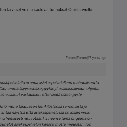
ten tarvitset voimassaolevat tunnukset Omille sivuille.
Forum|Forum|17 years ago
ostipalveluita ei anna asiakaspalvelulleen mahdollisuutta
Olen erimielisyysasioissa pyytänyt asiakaspalvelun ohjeita,
 aina saanut vastauksen, ettei sieltä oikein pysty
yhtiö mene takuuseen henkilöstönsä sanomisista ja
n antaa näyttöä että asiakaspalvelussa on jollain viisiin
pa virheellisesti neuvotaan). Sinäänsä tämä ongelma on
t puhelut asiakaspalvelun kanssa, mutta mielestäni tuo