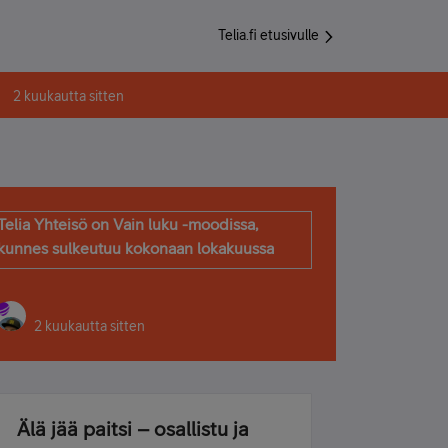
Telia.fi etusivulle
2 kuukautta sitten
Telia Yhteisö on Vain luku -moodissa,
kunnes sulkeutuu kokonaan lokakuussa
2 kuukautta sitten
Älä jää paitsi – osallistu ja