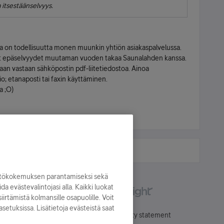
la itsestäänselvyys.
a on todellisuutta monen muunkin yhtiön asiakaspalvelussa.
yvät epäselvyydet muutaman vuoden takaa Saunalahden kanssa.
aan vastaan sähköpostin pdf-liitetiedostoa. Ainoa
o; etanaposti tai faxin käyttäminen.
a ;O)
yttökokemuksen parantamiseksi sekä
oida evästevalintojasi alla. Kaikki luokat
irtämistä kolmansille osapuolille. Voit
asetuksissa. Lisätietoja evästeistä saat
Käyttöehdot
Accessibility statement