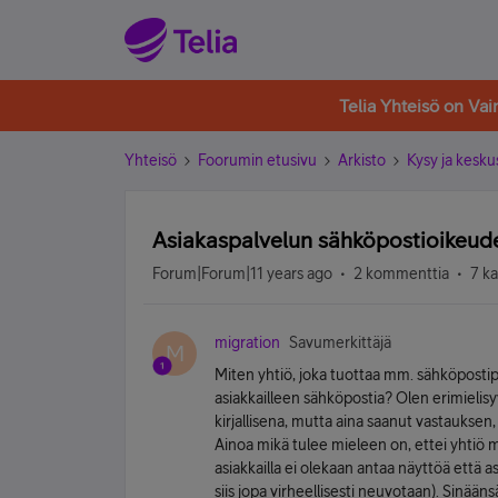
Telia Yhteisö on Va
Yhteisö
Foorumin etusivu
Arkisto
Kysy ja kesku
Asiakaspalvelun sähköpostioikeud
Forum|Forum|11 years ago
2 kommenttia
7 k
migration
Savumerkittäjä
M
Miten yhtiö, joka tuottaa mm. sähköpostip
asiakkailleen sähköpostia? Olen erimielisy
kirjallisena, mutta aina saanut vastauksen,
Ainoa mikä tulee mieleen on, ettei yhtiö 
asiakkailla ei olekaan antaa näyttöä että as
siis jopa virheellisesti neuvotaan). Sinään