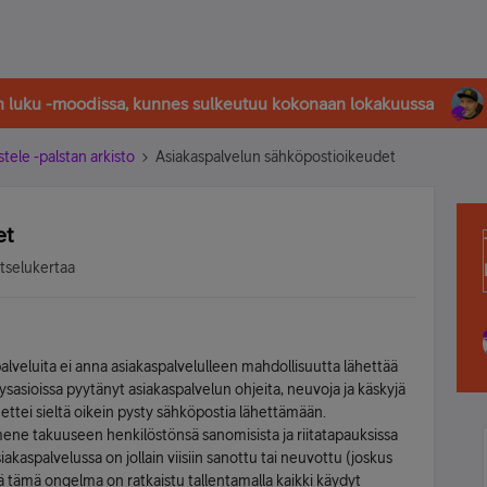
in luku -moodissa, kunnes sulkeutuu kokonaan lokakuussa
stele -palstan arkisto
Asiakaspalvelun sähköpostioikeudet
et
atselukertaa
alveluita ei anna asiakaspalvelulleen mahdollisuutta lähettää
ysasioissa pyytänyt asiakaspalvelun ohjeita, neuvoja ja käskyjä
 ettei sieltä oikein pysty sähköpostia lähettämään.
mene takuuseen henkilöstönsä sanomisista ja riitatapauksissa
iakaspalvelussa on jollain viisiin sanottu tai neuvottu (joskus
sä tämä ongelma on ratkaistu tallentamalla kaikki käydyt