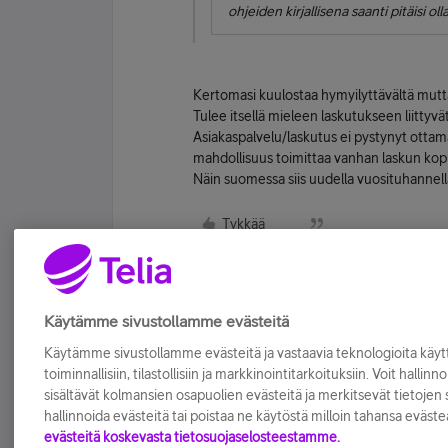
ohjeiden kirjallisena saanti pitäisi ol
Kertomasi kuulostaa hymyilyttävältä mutt
Tulee itsellä mieleen laskutukseen liitt
Asiakaspalvelu/laskutus ei pystynyt ottam
mahdollisuus toimittaa vanhan laskun kopi
Näin suomessa siis uudella vuosituhannell
Tykkää
Käytämme sivustollamme evästeitä
Käytämme sivustollamme evästeitä ja vastaavia teknologioita kä
toiminnallisiin, tilastollisiin ja markkinointitarkoituksiin. Voit hallinn
sisältävät kolmansien osapuolien evästeitä ja merkitsevät tietojen si
hallinnoida evästeitä tai poistaa ne käytöstä milloin tahansa eväste
evästeitä koskevasta tietosuojaselosteestamme.