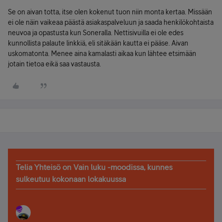
Se on aivan totta, itse olen kokenut tuon niin monta kertaa. Missään
ei ole näin vaikeaa päästä asiakaspalveluun ja saada henkilökohtaista
neuvoa ja opastusta kun Soneralla. Nettisivuilla ei ole edes
kunnollista palaute linkkiä, eli sitäkään kautta ei pääse. Aivan
uskomatonta. Menee aina kamalasti aikaa kun lähtee etsimään
jotain tietoa eikä saa vastausta.
Telia Yhteisö on Vain luku -moodissa, kunnes
sulkeutuu kokonaan lokakuussa