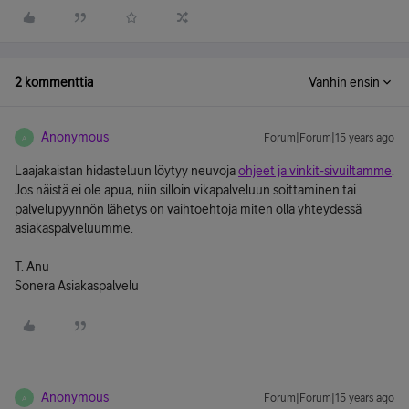
2 kommenttia
Vanhin ensin
Anonymous
Forum|Forum|15 years ago
A
Laajakaistan hidasteluun löytyy neuvoja
ohjeet ja vinkit-sivuiltamme
.
Jos näistä ei ole apua, niin silloin vikapalveluun soittaminen tai
palvelupyynnön lähetys on vaihtoehtoja miten olla yhteydessä
asiakaspalveluumme.
T. Anu
Sonera Asiakaspalvelu
Anonymous
Forum|Forum|15 years ago
A