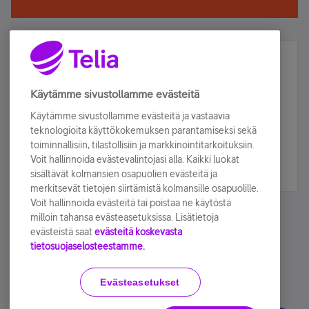
Älä jää paitsi – osallistu ja voita!
Tilaa Telian uutiskirje ja olet mukana arvonnassa.
Käytämme sivustollamme evästeitä
Samalla saat parhaat asiakasedut suoraan
Käytämme sivustollamme evästeitä ja vastaavia
sähköpostiisi.
teknologioita käyttökokemuksen parantamiseksi sekä
toiminnallisiin, tilastollisiin ja markkinointitarkoituksiin.
Voit hallinnoida evästevalintojasi alla. Kaikki luokat
Tilaa nyt
sisältävät kolmansien osapuolien evästeitä ja
merkitsevät tietojen siirtämistä kolmansille osapuolille.
Voit hallinnoida evästeitä tai poistaa ne käytöstä
milloin tahansa evästeasetuksissa. Lisätietoja
evästeistä saat
evästeitä koskevasta
tietosuojaselosteestamme.
Käyttöehdot
Accessibility statement
Evästeasetukset