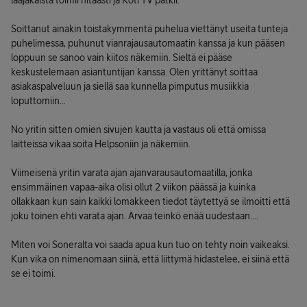
laajakaista toimii hitaasti ja Koti TV pätkii.
Soittanut ainakin toistakymmentä puhelua viettänyt useita tunteja
puhelimessa, puhunut vianrajausautomaatin kanssa ja kun pääsen
loppuun se sanoo vain kiitos näkemiin. Sieltä ei pääse
keskustelemaan asiantuntijan kanssa. Olen yrittänyt soittaa
asiakaspalveluun ja siellä saa kunnella pimputus musiikkia
loputtomiin...
No yritin sitten omien sivujen kautta ja vastaus oli että omissa
laitteissa vikaa soita Helpsoniin ja näkemiin.
Viimeisenä yritin varata ajan ajanvarausautomaatilla, jonka
ensimmäinen vapaa-aika olisi ollut 2 viikon päässä ja kuinka
ollakkaan kun sain kaikki lomakkeen tiedot täytettyä se ilmoitti että
joku toinen ehti varata ajan. Arvaa teinkö enää uudestaan....
Miten voi Soneralta voi saada apua kun tuo on tehty noin vaikeaksi.
Kun vika on nimenomaan siinä, että liittymä hidastelee, ei siinä että
se ei toimi.