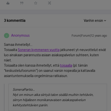
3 kommenttia
Vanhin ensin
Anonymous
Forum|Forum|12 years ago
A
Samaa ihmetellyt...
Toisaalta
Soneran kymmenen vuotta
jatkuneet yt-neuvottelut eivät
luo ainakaan parannusta asiaan asiakaspalvelun suhteen, kuten
näet.
Toisaalta olen kanssa ihmetellyt, että
toisaalla
(pl. tämän
"keskustelufoorumin") on saanut varsin nopealla ja kattavalla
asiantuntemuksella ongelmiinsa ratkaisun.
SoneraPartio...
Nyt on minun aika siirtyä talon sisällä muihin tehtäviin,
siirryn hiljalleen monikanavaisen asiakaspalvelun
kehitystehtävien pariin.