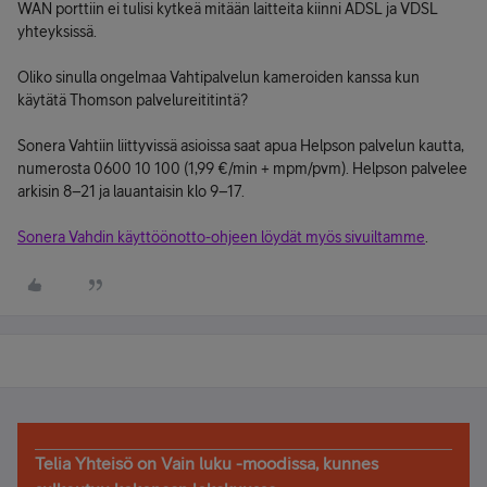
WAN porttiin ei tulisi kytkeä mitään laitteita kiinni ADSL ja VDSL
yhteyksissä.
Oliko sinulla ongelmaa Vahtipalvelun kameroiden kanssa kun
käytätä Thomson palvelureititintä?
Sonera Vahtiin liittyvissä asioissa saat apua Helpson palvelun kautta,
numerosta 0600 10 100 (1,99 €/min + mpm/pvm). Helpson palvelee
arkisin 8–21 ja lauantaisin klo 9–17.
Sonera Vahdin käyttöönotto-ohjeen löydät myös sivuiltamme
.
Telia Yhteisö on Vain luku -moodissa, kunnes