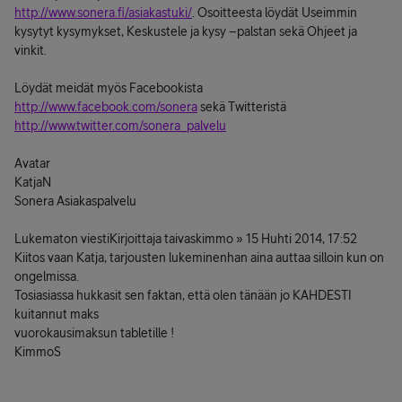
http://www.sonera.fi/asiakastuki/
. Osoitteesta löydät Useimmin
kysytyt kysymykset, Keskustele ja kysy –palstan sekä Ohjeet ja
vinkit.
Löydät meidät myös Facebookista
http://www.facebook.com/sonera
sekä Twitteristä
http://www.twitter.com/sonera_palvelu
Avatar
KatjaN
Sonera Asiakaspalvelu
Lukematon viestiKirjoittaja taivaskimmo » 15 Huhti 2014, 17:52
Kiitos vaan Katja, tarjousten lukeminenhan aina auttaa silloin kun on
ongelmissa.
Tosiasiassa hukkasit sen faktan, että olen tänään jo KAHDESTI
kuitannut maks
vuorokausimaksun tabletille !
KimmoS