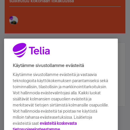
sulkeutuu kokonaan lokakuussa
Älä jää paitsi – osallistu ja voita!
Tilaa Telian uutiskirje ja olet mukana arvonnassa.
Käytämme sivustollamme evästeitä
Samalla saat parhaat asiakasedut suoraan
Käytämme sivustollamme evästeitä ja vastaavia
sähköpostiisi.
teknologioita käyttökokemuksen parantamiseksi sekä
toiminnallisiin, tilastollisiin ja markkinointitarkoituksiin.
Voit hallinnoida evästevalintojasi alla. Kaikki luokat
Tilaa nyt
sisältävät kolmansien osapuolien evästeitä ja
merkitsevät tietojen siirtämistä kolmansille osapuolille.
Voit hallinnoida evästeitä tai poistaa ne käytöstä
milloin tahansa evästeasetuksissa. Lisätietoja
evästeistä saat
evästeitä koskevasta
tietosuojaselosteestamme.