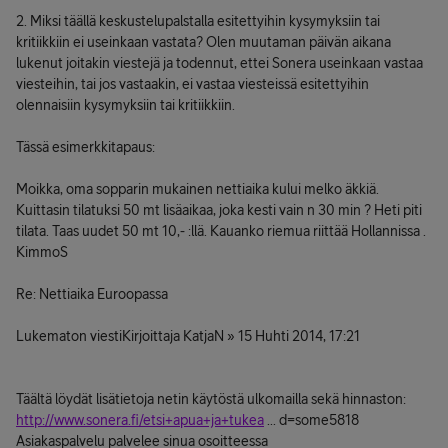
2. Miksi täällä keskustelupalstalla esitettyihin kysymyksiin tai
kritiikkiin ei useinkaan vastata? Olen muutaman päivän aikana
lukenut joitakin viestejä ja todennut, ettei Sonera useinkaan vastaa
viesteihin, tai jos vastaakin, ei vastaa viesteissä esitettyihin
olennaisiin kysymyksiin tai kritiikkiin.
Tässä esimerkkitapaus:
Moikka, oma sopparin mukainen nettiaika kului melko äkkiä.
Kuittasin tilatuksi 50 mt lisäaikaa, joka kesti vain n 30 min ? Heti piti
tilata. Taas uudet 50 mt 10,- :llä. Kauanko riemua riittää Hollannissa .
KimmoS
Re: Nettiaika Euroopassa
Lukematon viestiKirjoittaja KatjaN » 15 Huhti 2014, 17:21
Täältä löydät lisätietoja netin käytöstä ulkomailla sekä hinnaston:
http://www.sonera.fi/etsi+apua+ja+tukea
... d=some5818
Asiakaspalvelu palvelee sinua osoitteessa