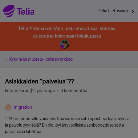
Telia.fi etusivulle
Telia Yhteisö on Vain luku -moodissa, kunnes
sulkeutuu kokonaan lokakuussa
Kysy ja keskustele -palstan arkisto
Asiakkaiden "palvelua"??
Forum|Forum|11 years ago
3 kommenttia
migration
M
1. Miten Soneralle voisi lähettää suoraan sähköpostitse kysymyksiä
ja palvelupyyntöjä? En ole löytänyt sellaista sähköpostiosoitetta
johon voisi lähettää.