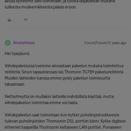
avulla systeemit saisi toimimaan, ja tuosta laajakaistan mukana
tulleesta modeemikkeesta pääsis eroon.
Anonymous
Forum|Forum|12 years ago
A
Hei hjasplund,
Viihdepalvelussa tuemme ainoastaan palvelun mukana toimitettua
reititintä. Sinun tapauksessasi siis Thomson TG789 palvelureititintä.
Muiden laitteiden kanssa emme pysty palvelun toimivuutta
takaamaan.
Nettiyhteyttä on muillakin laitteilla mahdollista käyttää, mutta
viihdepalvelun toimintaa emme voi taata.
Viihdepalvelun saat toimintaan kun kytket puhelinpistookkeesta
tulevan puhelinjohdon Thomsonin DSL porttiin kiinni. Kytke digiboxi
ethernet kaapelilla Thomsonin keltaiseen LAN porttiin. Punaiseen