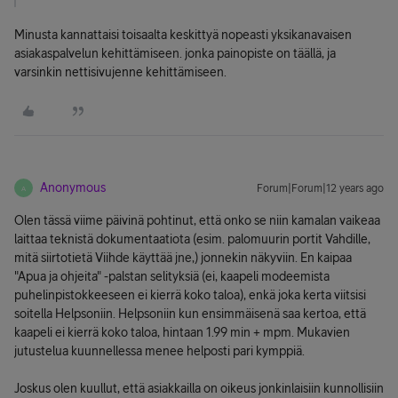
Minusta kannattaisi toisaalta keskittyä nopeasti yksikanavaisen
asiakaspalvelun kehittämiseen. jonka painopiste on täällä, ja
varsinkin nettisivujenne kehittämiseen.
Anonymous
Forum|Forum|12 years ago
A
Olen tässä viime päivinä pohtinut, että onko se niin kamalan vaikeaa
laittaa teknistä dokumentaatiota (esim. palomuurin portit Vahdille,
mitä siirtotietä Viihde käyttää jne,) jonnekin näkyviin. En kaipaa
"Apua ja ohjeita" -palstan selityksiä (ei, kaapeli modeemista
puhelinpistokkeeseen ei kierrä koko taloa), enkä joka kerta viitsisi
soitella Helpsoniin. Helpsoniin kun ensimmäisenä saa kertoa, että
kaapeli ei kierrä koko taloa, hintaan 1.99 min + mpm. Mukavien
jutustelua kuunnellessa menee helposti pari kymppiä.
Joskus olen kuullut, että asiakkailla on oikeus jonkinlaisiin kunnollisiin