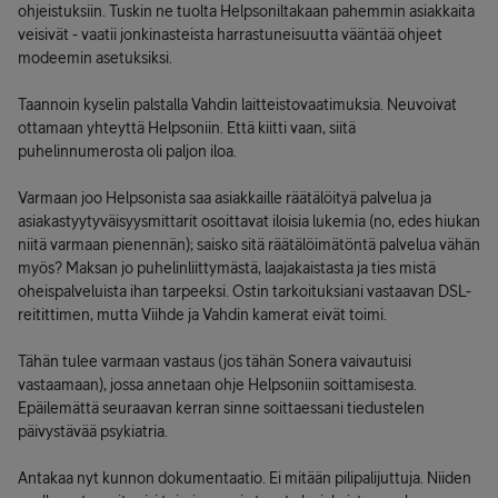
ohjeistuksiin. Tuskin ne tuolta Helpsoniltakaan pahemmin asiakkaita
veisivät - vaatii jonkinasteista harrastuneisuutta vääntää ohjeet
modeemin asetuksiksi.
Taannoin kyselin palstalla Vahdin laitteistovaatimuksia. Neuvoivat
ottamaan yhteyttä Helpsoniin. Että kiitti vaan, siitä
puhelinnumerosta oli paljon iloa.
Varmaan joo Helpsonista saa asiakkaille räätälöityä palvelua ja
asiakastyytyväisyysmittarit osoittavat iloisia lukemia (no, edes hiukan
niitä varmaan pienennän); saisko sitä räätälöimätöntä palvelua vähän
myös? Maksan jo puhelinliittymästä, laajakaistasta ja ties mistä
oheispalveluista ihan tarpeeksi. Ostin tarkoituksiani vastaavan DSL-
reitittimen, mutta Viihde ja Vahdin kamerat eivät toimi.
Tähän tulee varmaan vastaus (jos tähän Sonera vaivautuisi
vastaamaan), jossa annetaan ohje Helpsoniin soittamisesta.
Epäilemättä seuraavan kerran sinne soittaessani tiedustelen
päivystävää psykiatria.
Antakaa nyt kunnon dokumentaatio. Ei mitään pilipalijuttuja. Niiden