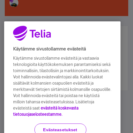
Älä jää paitsi – osallistu ja voita!
Tilaa Telian uutiskirje ja olet mukana arvonnassa.
Käytämme sivustollamme evästeitä
Samalla saat parhaat asiakasedut suoraan
Käytämme sivustollamme evästeitä ja vastaavia
sähköpostiisi.
teknologioita käyttökokemuksen parantamiseksi sekä
toiminnallisiin, tilastollisiin ja markkinointitarkoituksiin.
Voit hallinnoida evästevalintojasi alla. Kaikki luokat
Tilaa nyt
sisältävät kolmansien osapuolien evästeitä ja
merkitsevät tietojen siirtämistä kolmansille osapuolille.
Voit hallinnoida evästeitä tai poistaa ne käytöstä
milloin tahansa evästeasetuksissa. Lisätietoja
evästeistä saat
evästeitä koskevasta
tietosuojaselosteestamme.
Käyttöehdot
Accessibility statement
Evästeasetukset