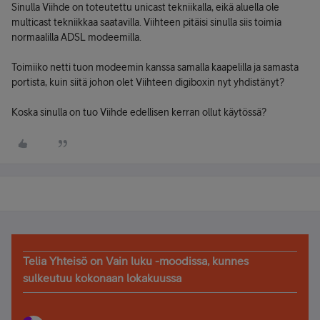
Sinulla Viihde on toteutettu unicast tekniikalla, eikä aluella ole
multicast tekniikkaa saatavilla. Viihteen pitäisi sinulla siis toimia
normaalilla ADSL modeemilla.
Toimiiko netti tuon modeemin kanssa samalla kaapelilla ja samasta
portista, kuin siitä johon olet Viihteen digiboxin nyt yhdistänyt?
Koska sinulla on tuo Viihde edellisen kerran ollut käytössä?
Telia Yhteisö on Vain luku -moodissa, kunnes
sulkeutuu kokonaan lokakuussa