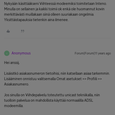
Nykyään käsittääkseni Viihteessä modeemiksi toimitetaan Inteno.
Minulla on sellainen ja kaikki toimii ok enkä ole huomannut kovin
merkittävästi muillakaan siinä olleen suuriakaan ongelmia.
Yksittäistapauksia tietenkin aina ilmenee.
Anonymous
Forum|Forum|11 years ago
A
Hei anssij,
Lisäisitkö asiakasnumeron tietoihisi, niin katsellaan asiaa tarkemmin.
Lisääminen onnistuu valitsemalla Omat asetukset >> Profiili >>
Asiakasnumero.
Jos sinulla on Viihdepalvelu toteutettu unicast tekniikalla, niin
tuolloin palvelua on mahdollista käyttää normaalilla ADSL
modeemilla.