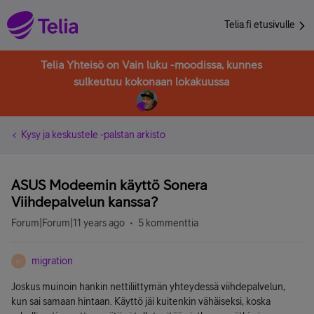
Telia.fi etusivulle
Telia Yhteisö on Vain luku -moodissa, kunnes
sulkeutuu kokonaan lokakuussa
Kysy ja keskustele -palstan arkisto
ASUS Modeemin käyttö Sonera
Viihdepalvelun kanssa?
Forum|Forum|11 years ago
5 kommenttia
migration
M
Joskus muinoin hankin nettiliittymän yhteydessä viihdepalvelun,
kun sai samaan hintaan. Käyttö jäi kuitenkin vähäiseksi, koska