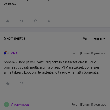
vaihtaa?
5 kommenttia
Vanhin ensin
olkitu
Forum|Forum|11 years ago
Sonera Viihde palvelu vaatii digiboksiin asetukset oikein. IPTV
ominaisuus vaatii multicastin ja oikeat IPTV asetukset. Sonera ei
anna tukea ulkopuolisille laitteille, joita ei ole hankittu Soneralta.
Anonymous
Forum|Forum|11 years ago
A