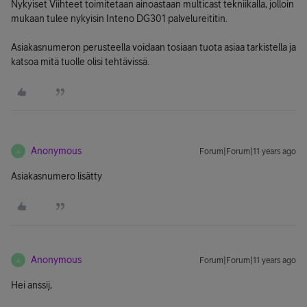
Nykyiset Viihteet toimitetaan ainoastaan multicast tekniikalla, jolloin
mukaan tulee nykyisin Inteno DG301 palvelureititin.
Asiakasnumeron perusteella voidaan tosiaan tuota asiaa tarkistella ja
katsoa mitä tuolle olisi tehtävissä.
Anonymous
Forum|Forum|11 years ago
A
Asiakasnumero lisätty
Anonymous
Forum|Forum|11 years ago
A
Hei anssij,