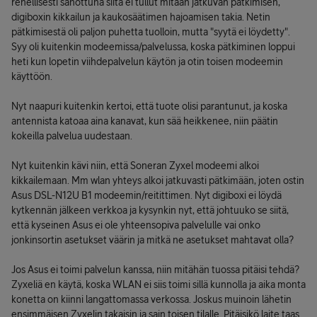
rehellisesti sanottuna siitä ei tullut mitään jatkuvan pätkimisen,
digiboxin kikkailun ja kaukosäätimen hajoamisen takia. Netin
pätkimisestä oli paljon puhetta tuolloin, mutta "syytä ei löydetty".
Syy oli kuitenkin modeemissa/palvelussa, koska pätkiminen loppui
heti kun lopetin viihdepalvelun käytön ja otin toisen modeemin
käyttöön.
Nyt naapuri kuitenkin kertoi, että tuote olisi parantunut, ja koska
antennista katoaa aina kanavat, kun sää heikkenee, niin päätin
kokeilla palvelua uudestaan.
Nyt kuitenkin kävi niin, että Soneran Zyxel modeemi alkoi
kikkailemaan. Mm wlan yhteys alkoi jatkuvasti pätkimään, joten ostin
Asus DSL-N12U B1 modeemin/reitittimen. Nyt digiboxi ei löydä
kytkennän jälkeen verkkoa ja kysynkin nyt, että johtuuko se siitä,
että kyseinen Asus ei ole yhteensopiva palvelulle vai onko
jonkinsortin asetukset väärin ja mitkä ne asetukset mahtavat olla?
Jos Asus ei toimi palvelun kanssa, niin mitähän tuossa pitäisi tehdä?
Zyxeliä en käytä, koska WLAN ei siis toimi sillä kunnolla ja aika monta
konetta on kiinni langattomassa verkossa. Joskus muinoin lähetin
ensimmäisen Zyxelin takaisin ja sain toisen tilalle. Pitäisikö laite taas