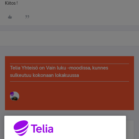
Kiitos !
Telia Yhteisö on Vain luku -moodissa, kunnes
sulkeutuu kokonaan lokakuussa
Älä jää paitsi – osallistu ja voita!