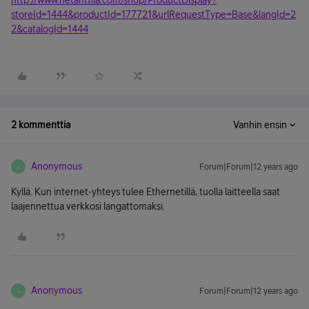
http://www.netanttila.com/shop/ProductDisplay?
storeId=1444&productId=177721&urlRequestType=Base&langId=2
2&catalogId=1444
2 kommenttia
Vanhin ensin
Anonymous
Forum|Forum|12 years ago
A
Kyllä. Kun internet-yhteys tulee Ethernetillä, tuolla laitteella saat
laajennettua verkkosi langattomaksi.
Anonymous
Forum|Forum|12 years ago
A