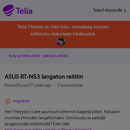
Telia.fi etusivulle
Telia Yhteisö on Vain luku -moodissa, kunnes
sulkeutuu kokonaan lokakuussa
Kysy ja keskustele -palstan arkisto
ASUS RT-N53 langaton reititin
Forum|Forum|11 years ago
2 kommenttia
migration
M
Hei! Yhteyteni tulee asuntooni ethernet kaapelia pitkin. Haluaisin
muuttaa yhteyden langattomaksi. Onnistuuko se pelkällä
langattomalla reitittimellä? Esim tällä