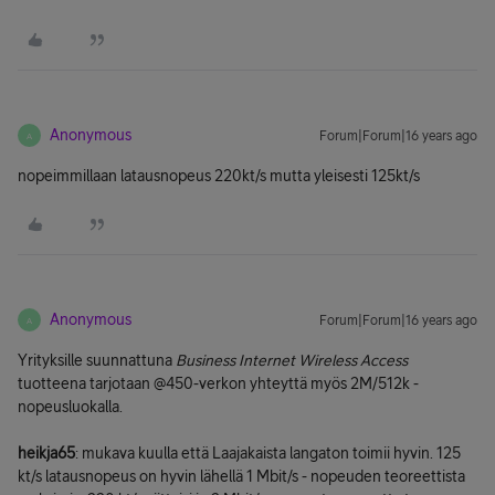
Anonymous
Forum|Forum|16 years ago
A
nopeimmillaan latausnopeus 220kt/s mutta yleisesti 125kt/s
Anonymous
Forum|Forum|16 years ago
A
Yrityksille suunnattuna
Business Internet Wireless Access
tuotteena tarjotaan @450-verkon yhteyttä myös 2M/512k -
nopeusluokalla.
heikja65
: mukava kuulla että Laajakaista langaton toimii hyvin. 125
kt/s latausnopeus on hyvin lähellä 1 Mbit/s - nopeuden teoreettista