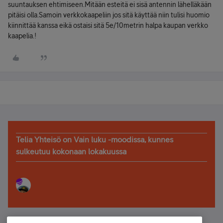
suuntauksen ehtimiseen.Mitään esteitä ei sisä antennin lähelläkään
pitäisi olla.Samoin verkkokaapeliin jos sitä käyttää niin tulisi huomio
kiinnittää kanssa eikä ostaisi sitä 5e/10metrin halpa kaupan verkko
kaapelia.!
Telia Yhteisö on Vain luku -moodissa, kunnes
sulkeutuu kokonaan lokakuussa