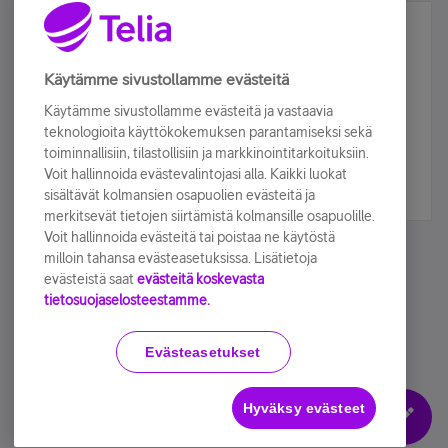
Älä jää paitsi – osallistu ja voita!
Tilaa Telian uutiskirje ja olet mukana arvonnassa.
Käytämme sivustollamme evästeitä
Samalla saat parhaat asiakasedut suoraan
Käytämme sivustollamme evästeitä ja vastaavia
sähköpostiisi.
teknologioita käyttökokemuksen parantamiseksi sekä
toiminnallisiin, tilastollisiin ja markkinointitarkoituksiin.
Voit hallinnoida evästevalintojasi alla. Kaikki luokat
Tilaa nyt
sisältävät kolmansien osapuolien evästeitä ja
merkitsevät tietojen siirtämistä kolmansille osapuolille.
Voit hallinnoida evästeitä tai poistaa ne käytöstä
milloin tahansa evästeasetuksissa. Lisätietoja
evästeistä saat
evästeitä koskevasta
tietosuojaselosteestamme.
Käyttöehdot
Accessibility statement
Evästeasetukset
Hyväksy evästeet
Evästeasetukset