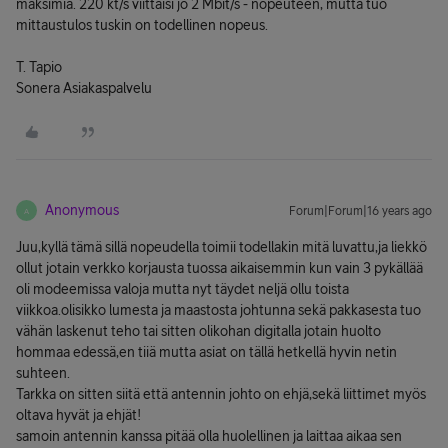
maksimia. 220 kt/s viittaisi jo 2 Mbit/s - nopeuteen, mutta tuo
mittaustulos tuskin on todellinen nopeus.
T. Tapio
Sonera Asiakaspalvelu
Anonymous
Forum|Forum|16 years ago
A
Juu,kyllä tämä sillä nopeudella toimii todellakin mitä luvattu,ja liekkö
ollut jotain verkko korjausta tuossa aikaisemmin kun vain 3 pykällää
oli modeemissa valoja mutta nyt täydet neljä ollu toista
viikkoa.olisikko lumesta ja maastosta johtunna sekä pakkasesta tuo
vähän laskenut teho tai sitten olikohan digitalla jotain huolto
hommaa edessä,en tiiä mutta asiat on tällä hetkellä hyvin netin
suhteen.
Tarkka on sitten siitä että antennin johto on ehjä,sekä liittimet myös
oltava hyvät ja ehjät!
samoin antennin kanssa pitää olla huolellinen ja laittaa aikaa sen