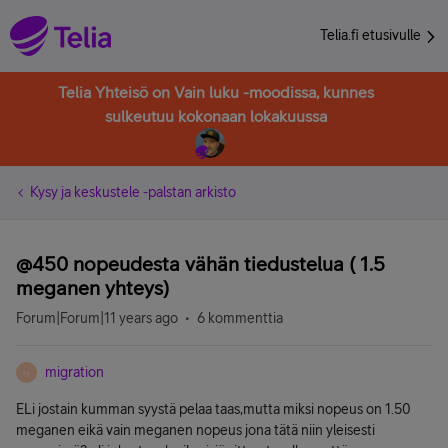
Telia.fi etusivulle
Telia Yhteisö on Vain luku -moodissa, kunnes
sulkeutuu kokonaan lokakuussa
Kysy ja keskustele -palstan arkisto
@450 nopeudesta vähän tiedustelua ( 1.5
meganen yhteys)
Forum|Forum|11 years ago
6 kommenttia
migration
M
ELi jostain kumman syystä pelaa taas,mutta miksi nopeus on 1.50
meganen eikä vain meganen nopeus jona tätä niin yleisesti