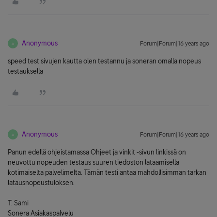
Anonymous
Forum|Forum|16 years ago
A
speed test sivujen kautta olen testannu ja soneran omalla nopeus
testauksella
Anonymous
Forum|Forum|16 years ago
A
Panun edellä ohjeistamassa Ohjeet ja vinkit -sivun linkissä on
neuvottu nopeuden testaus suuren tiedoston lataamisella
kotimaiselta palvelimelta. Tämän testi antaa mahdollisimman tarkan
latausnopeustuloksen.
T. Sami
Sonera Asiakaspalvelu