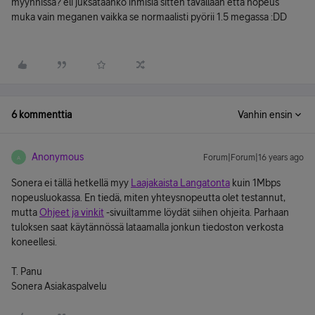
myynnissä? eli juksataanko ihmisiä sitten tavallaan että nopeus
muka vain meganen vaikka se normaalisti pyörii 1.5 megassa :DD
6 kommenttia
Vanhin ensin
Anonymous
Forum|Forum|16 years ago
A
Sonera ei tällä hetkellä myy
Laajakaista Langatonta
kuin 1Mbps
nopeusluokassa. En tiedä, miten yhteysnopeutta olet testannut,
mutta
Ohjeet ja vinkit
-sivuiltamme löydät siihen ohjeita. Parhaan
tuloksen saat käytännössä lataamalla jonkun tiedoston verkosta
koneellesi.
T. Panu
Sonera Asiakaspalvelu