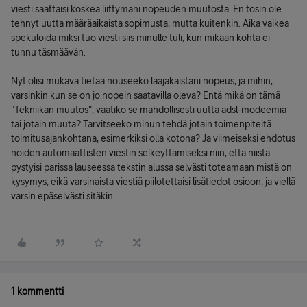
viesti saattaisi koskea liittymäni nopeuden muutosta. En tosin ole
tehnyt uutta määräaikaista sopimusta, mutta kuitenkin. Aika vaikea
spekuloida miksi tuo viesti siis minulle tuli, kun mikään kohta ei
tunnu täsmäävän.
Nyt olisi mukava tietää nouseeko laajakaistani nopeus, ja mihin,
varsinkin kun se on jo nopein saatavilla oleva? Entä mikä on tämä
"Tekniikan muutos", vaatiko se mahdollisesti uutta adsl-modeemia
tai jotain muuta? Tarvitseeko minun tehdä jotain toimenpiteitä
toimitusajankohtana, esimerkiksi olla kotona? Ja viimeiseksi ehdotus
noiden automaattisten viestin selkeyttämiseksi niin, että niistä
pystyisi parissa lauseessa tekstin alussa selvästi toteamaan mistä on
kysymys, eikä varsinaista viestiä piilotettaisi lisätiedot osioon, ja viellä
varsin epäselvästi sitäkin.
1 kommentti