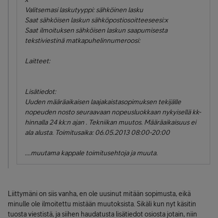
Valitsemasi laskutyyppi: sähköinen lasku
Saat sähköisen laskun sähköpostiosoitteeseesi:x
Saat ilmoituksen sähköisen laskun saapumisesta
tekstiviestinä matkapuhelinnumeroosi:
Laitteet:
Lisätiedot:
Uuden määräaikaisen laajakaistasopimuksen tekijälle
nopeuden nosto seuraavaan nopeusluokkaan nykyisellä kk-
hinnalla 24 kk:n ajan . Tekniikan muutos. Määräaikaisuus ei
ala alusta. Toimitusaika: 06.05.2013 08:00-20:00
....muutama kappale toimitusehtoja ja muuta.
Liittymäni on siis vanha, en ole uusinut mitään sopimusta, eikä
minulle ole ilmoitettu mistään muutoksista. Sikäli kun nyt käsitin
tuosta viestistä, ja siihen haudatusta lisätiedot osiosta jotain, niin