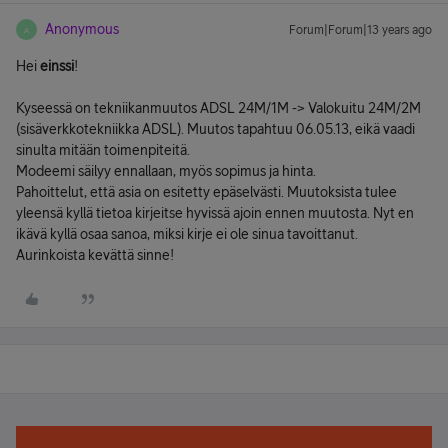
Anonymous
Forum|Forum|13 years ago
A
Hei
einssi
!
Kyseessä on tekniikanmuutos ADSL 24M/1M -> Valokuitu 24M/2M
(sisäverkkotekniikka ADSL). Muutos tapahtuu 06.05.13, eikä vaadi
sinulta mitään toimenpiteitä.
Modeemi säilyy ennallaan, myös sopimus ja hinta.
Pahoittelut, että asia on esitetty epäselvästi. Muutoksista tulee
yleensä kyllä tietoa kirjeitse hyvissä ajoin ennen muutosta. Nyt en
ikävä kyllä osaa sanoa, miksi kirje ei ole sinua tavoittanut.
Aurinkoista kevättä sinne!