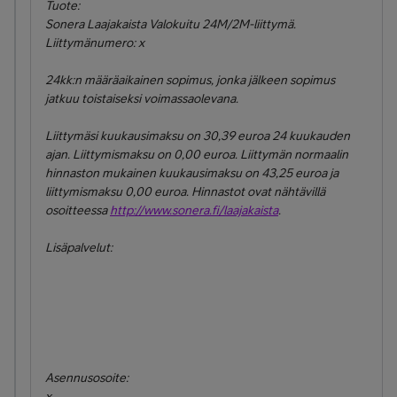
Tuote:
Sonera Laajakaista Valokuitu 24M/2M-liittymä.
Liittymänumero: x
24kk:n määräaikainen sopimus, jonka jälkeen sopimus
jatkuu toistaiseksi voimassaolevana.
Liittymäsi kuukausimaksu on 30,39 euroa 24 kuukauden
ajan. Liittymismaksu on 0,00 euroa. Liittymän normaalin
hinnaston mukainen kuukausimaksu on 43,25 euroa ja
liittymismaksu 0,00 euroa. Hinnastot ovat nähtävillä
osoitteessa
http://www.sonera.fi/laajakaista
.
Lisäpalvelut:
Asennusosoite:
x