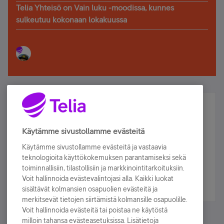
Telia Yhteisö on Vain luku -moodissa, kunnes
sulkeutuu kokonaan lokakuussa
Älä jää paitsi – osallistu ja voita!
Tilaa Telian uutiskirje ja olet mukana arvonnassa.
Käytämme sivustollamme evästeitä
Samalla saat parhaat asiakasedut suoraan
Käytämme sivustollamme evästeitä ja vastaavia
sähköpostiisi.
teknologioita käyttökokemuksen parantamiseksi sekä
toiminnallisiin, tilastollisiin ja markkinointitarkoituksiin.
Voit hallinnoida evästevalintojasi alla. Kaikki luokat
Tilaa nyt
sisältävät kolmansien osapuolien evästeitä ja
merkitsevät tietojen siirtämistä kolmansille osapuolille.
Voit hallinnoida evästeitä tai poistaa ne käytöstä
milloin tahansa evästeasetuksissa. Lisätietoja