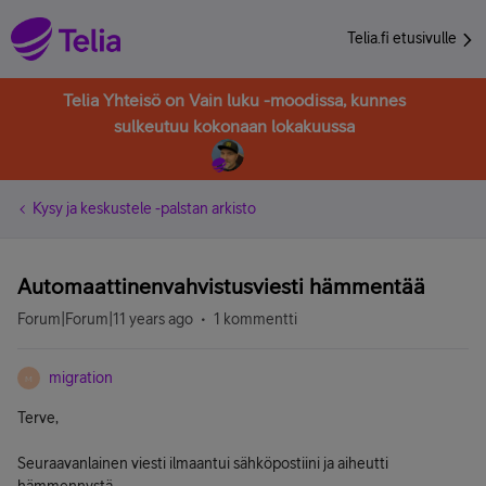
Telia.fi etusivulle
Telia Yhteisö on Vain luku -moodissa, kunnes
sulkeutuu kokonaan lokakuussa
Kysy ja keskustele -palstan arkisto
Automaattinenvahvistusviesti hämmentää
Forum|Forum|11 years ago
1 kommentti
migration
M
Terve,
Seuraavanlainen viesti ilmaantui sähköpostiini ja aiheutti