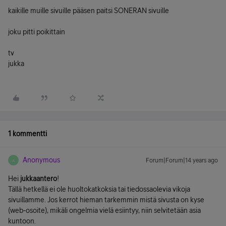
kaikille muille sivuille pääsen paitsi SONERAN sivuille
joku pitti poikittain
tv
jukka
1 kommentti
Anonymous
Forum|Forum|14 years ago
A
Hei
jukkaantero
!
Tällä hetkellä ei ole huoltokatkoksia tai tiedossaolevia vikoja
sivuillamme. Jos kerrot hieman tarkemmin mistä sivusta on kyse
(web-osoite), mikäli ongelmia vielä esiintyy, niin selvitetään asia
kuntoon.