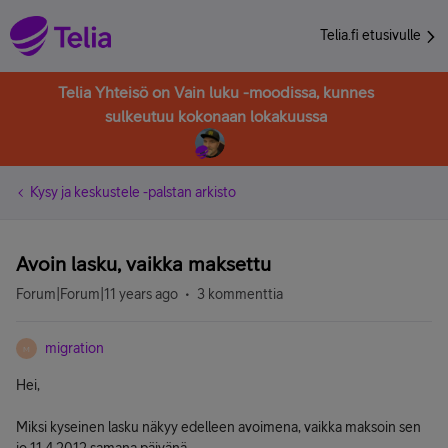
Telia.fi etusivulle
Telia Yhteisö on Vain luku -moodissa, kunnes
sulkeutuu kokonaan lokakuussa
Kysy ja keskustele -palstan arkisto
Avoin lasku, vaikka maksettu
Forum|Forum|11 years ago
3 kommenttia
migration
M
Hei,
Miksi kyseinen lasku näkyy edelleen avoimena, vaikka maksoin sen