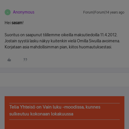
Anonymous
Forum|Forum|14 years ago
A
Hei
sasam
!
Suoritus on saapunut tilillemme oikeilla maksutiedoilla 11.4.2012.
Jostain syystä lasku näkyy kuitenkin vielä Omilla Sivuilla avoimena.
Korjataan asia mahdollisimman pian, kiitos huomautuksestasi.
Telia Yhteisö on Vain luku -moodissa, kunnes
sulkeutuu kokonaan lokakuussa