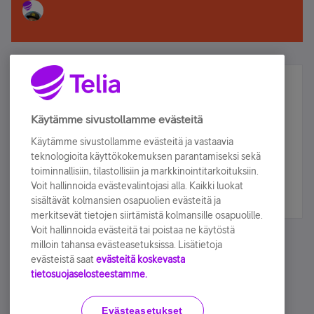
Älä jää paitsi – osallistu ja voita!
Tilaa Telian uutiskirje ja olet mukana arvonnassa.
Käytämme sivustollamme evästeitä
Samalla saat parhaat asiakasedut suoraan
Käytämme sivustollamme evästeitä ja vastaavia
sähköpostiisi.
teknologioita käyttökokemuksen parantamiseksi sekä
toiminnallisiin, tilastollisiin ja markkinointitarkoituksiin.
Voit hallinnoida evästevalintojasi alla. Kaikki luokat
Tilaa nyt
sisältävät kolmansien osapuolien evästeitä ja
merkitsevät tietojen siirtämistä kolmansille osapuolille.
Voit hallinnoida evästeitä tai poistaa ne käytöstä
milloin tahansa evästeasetuksissa. Lisätietoja
evästeistä saat
evästeitä koskevasta
tietosuojaselosteestamme.
Käyttöehdot
Accessibility statement
Evästeasetukset