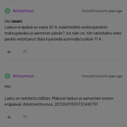
Anonymous
Forum|Forum|14 years ago
A
Hei
sasam
,
Laskun eräpäivä on vasta 30.4, määrittelitkö verkkopankkiin
maksupäiväksi jo aiemman päivän? Jos näin on, niin tarkistatko onko
pankki veloittanut tiliäsi kyseisellä summalla tuolloin 11.4.
Anonymous
Forum|Forum|14 years ago
A
Hei,
Lasku on veloitettu tililtäni. Maksoin laskun jo samantien ennen
eräpäivää. Arkistointitunnus: 20120411593731JH0751