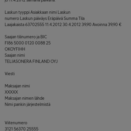
jo 11.4.2012 samana päivänä.
Laskun tyyppi Asiakkaan nimi Laskun
numero Laskun päiväys Eräpäivä Summa Tila
Laajakaista 63702555 11.4.2012 30.4.2012 39,90 Avoinna 39,90 €
Saajan tilinumero ja BIC
FI86 5000 0120 0088 25
OKOYFIHH
Saajan nimi
TELIASONERA FINLAND OYJ
Viesti
Maksajan nimi
XXXXX
Maksajan nimen lähde
Nimi pankin järjestelmistä
Viitenumero
3121 56370 25555