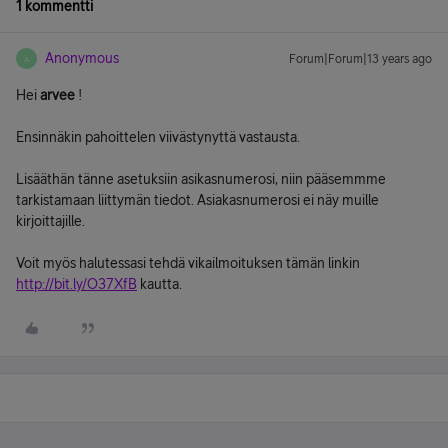
1 kommentti
Anonymous
Forum|Forum|13 years ago
A
Hei
arvee
!
Ensinnäkin pahoittelen viivästynyttä vastausta.
Lisääthän tänne asetuksiin asikasnumerosi, niin pääsemmme
tarkistamaan liittymän tiedot. Asiakasnumerosi ei näy muille
kirjoittajille.
Voit myös halutessasi tehdä vikailmoituksen tämän linkin
http://bit.ly/O37XfB
kautta.