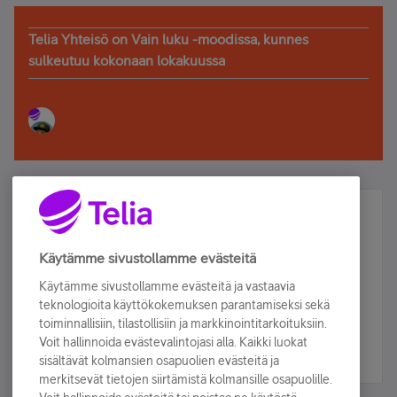
Telia Yhteisö on Vain luku -moodissa, kunnes
sulkeutuu kokonaan lokakuussa
Älä jää paitsi – osallistu ja voita!
Tilaa Telian uutiskirje ja olet mukana arvonnassa.
Käytämme sivustollamme evästeitä
Samalla saat parhaat asiakasedut suoraan
Käytämme sivustollamme evästeitä ja vastaavia
sähköpostiisi.
teknologioita käyttökokemuksen parantamiseksi sekä
toiminnallisiin, tilastollisiin ja markkinointitarkoituksiin.
Voit hallinnoida evästevalintojasi alla. Kaikki luokat
Tilaa nyt
sisältävät kolmansien osapuolien evästeitä ja
merkitsevät tietojen siirtämistä kolmansille osapuolille.