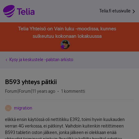
Telia.fi etusivulle
Telia Yhteisö on Vain luku -moodissa, kunnes
sulkeutuu kokonaan lokakuussa
Kysy ja keskustele -palstan arkisto
B593 yhteys pätkii
Forum|Forum|11 years ago
1 kommentti
migration
M
elikkä ensin käytössä oli nettitikku E392, toimi hyvin kuukauden
verran 4G verkossa, ei pätkinyt. Vaihdoin kuitenkin reitittimeen
B593 tabletin oston jälkeen, jonka jälkeen ei olekkaan enää