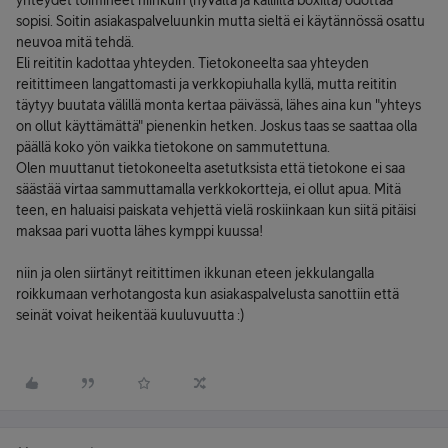
yhteydet toimineet niinkuin (hyvältä ja kalliilta boxilta) odottaa
sopisi. Soitin asiakaspalveluunkin mutta sieltä ei käytännössä osattu
neuvoa mitä tehdä.
Eli reititin kadottaa yhteyden. Tietokoneelta saa yhteyden
reitittimeen langattomasti ja verkkopiuhalla kyllä, mutta reititin
täytyy buutata välillä monta kertaa päivässä, lähes aina kun "yhteys
on ollut käyttämättä" pienenkin hetken. Joskus taas se saattaa olla
päällä koko yön vaikka tietokone on sammutettuna.
Olen muuttanut tietokoneelta asetutksista että tietokone ei saa
säästää virtaa sammuttamalla verkkokortteja, ei ollut apua. Mitä
teen, en haluaisi paiskata vehjettä vielä roskiinkaan kun siitä pitäisi
maksaa pari vuotta lähes kymppi kuussa!
niin ja olen siirtänyt reitittimen ikkunan eteen jekkulangalla
roikkumaan verhotangosta kun asiakaspalvelusta sanottiin että
seinät voivat heikentää kuuluvuutta :)