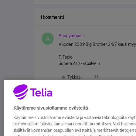
1 kommentti
Anonymous
A
Vuoden 2009 Big Brother 24/7 kausi myydää
T. Tapio
Sonera Asiakaspalvelu
Tykkää
Käytämme sivustollamme evästeitä
Käytämme sivustollamme evästeitä ja vastaavia teknologioita kä
toiminnallisiin, tilastollisiin ja markkinointitarkoituksiin. Voit hallinn
sisältävät kolmansien osapuolien evästeitä ja merkitsevät tietojen si