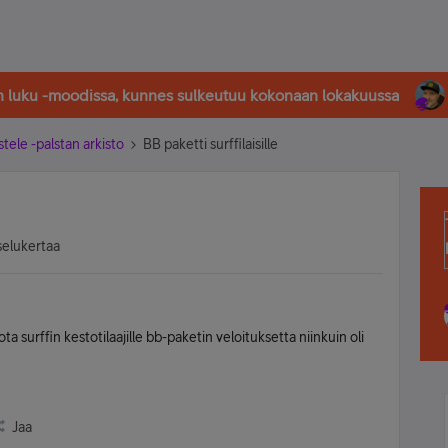
in luku -moodissa, kunnes sulkeutuu kokonaan lokakuussa
stele -palstan arkisto
BB paketti surffilaisille
selukertaa
 surffin kestotilaajille bb-paketin veloituksetta niinkuin oli
Jaa