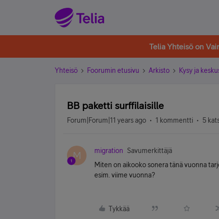
Telia Yhteisö on Va
Yhteisö
Foorumin etusivu
Arkisto
Kysy ja kesku
BB paketti surffilaisille
Forum|Forum|11 years ago
1 kommentti
5 kat
migration
Savumerkittäjä
M
Miten on aikooko sonera tänä vuonna tarjota
esim. viime vuonna?
Tykkää