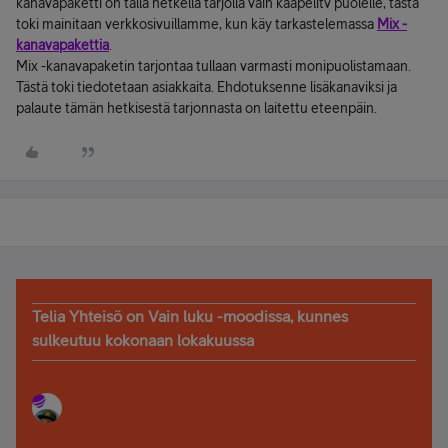
kanavapaketti on tällä hetkellä tarjolla vain kaapelitv puolelle, tästä
toki mainitaan verkkosivuillamme, kun käy tarkastelemassa
Mix -
kanavapakettia
.
Mix -kanavapaketin tarjontaa tullaan varmasti monipuolistamaan.
Tästä toki tiedotetaan asiakkaita. Ehdotuksenne lisäkanaviksi ja
palaute tämän hetkisestä tarjonnasta on laitettu eteenpäin.
Telia Yhteisö on Vain luku -moodissa, kunnes
sulkeutuu kokonaan lokakuussa