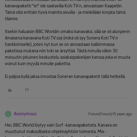
kanavapaketti *ei* ole saatavilla Koti TV:n, ainoastaan Kaapeliin.
Tämä olisi erittäin hyvä mainita sivuilla - ja mielellään korjata tämä
tilanne.
Itsekin haluaisin BBC Worldin omaksi kanavaksi, sillä se oli alunperin
ilmaisena kanavana Koti TV:ssä (mikä oli syy Sonera Koti TV:n
hankkimiselle), joten nyt kun se on ainoastaan kalliimmassa
paketissa mukana niin toki se ärsyttää. Tästä minulla olikin 30
minuutin pituinen keskustelu asiakaspalvelijan kanssa joka ei muuta
voinut kuin myydä minulle pakettia.
Ei paljoa kyllä jaksa innostaa Soneran kanavapaketit tällä hetkellä.
Anonymous
Forum|Forum|15 years ago
A
Hei, BBC World löytyy vain Surf -kanavapaketista. Kanava on
muuttunut maksulliseksi ohjelmayhtiön toimesta. Mix -