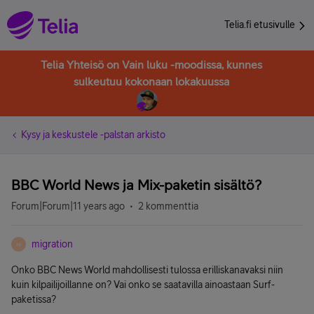
Telia.fi etusivulle
Telia Yhteisö on Vain luku -moodissa, kunnes
sulkeutuu kokonaan lokakuussa
Kysy ja keskustele -palstan arkisto
BBC World News ja Mix-paketin sisältö?
Forum|Forum|11 years ago
2 kommenttia
migration
M
Onko BBC News World mahdollisesti tulossa erilliskanavaksi niin
kuin kilpailijoillanne on? Vai onko se saatavilla ainoastaan Surf-
paketissa?