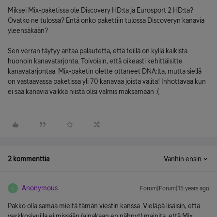
Miksei Mix-paketissa ole Discovery HD:ta ja Eurosport 2 HD:ta?
Ovatko ne tulossa? Entä onko pakettiin tulossa Discoveryn kanavia
yleensäkään?
Sen verran täytyy antaa palautetta, että teillä on kyllä kaikista
huonoin kanavatarjonta. Toivoisin, että oikeasti kehittäisitte
kanavatarjontaa. Mix-paketin olette ottaneet DNA:lta, mutta siellä
on vastaavassa paketissa yli 70 kanavaa joista valita! Inhottavaa kun
ei saa kanavia vaikka niistä olisi valmis maksamaan :(
2 kommenttia
Vanhin ensin
Anonymous
Forum|Forum|15 years ago
A
Pakko olla samaa mieltä tämän viestin kanssa. Vieläpä lisäisin, että
verkkosivuilla ei missään (ainakaan en nähnyt) mainita, että Mix