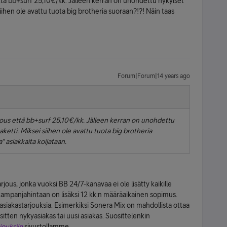
että bb+surf 25,10€/kk. Jälleen kerran on unohdettu nykyiset
 siihen ole avattu tuota big brotheria suoraan?!?! Näin taas
Forum|Forum|14 years ago
rjous että bb+surf 25,10€/kk. Jälleen kerran on unohdettu
paketti. Miksei siihen ole avattu tuota big brotheria
" asiakkaita koijataan.
ous, jonka vuoksi BB 24/7-kanavaa ei ole lisätty kaikille
a kampanjahintaan on lisäksi 12 kk:n määräaikainen sopimus.
asiakastarjouksia. Esimerkiksi Sonera Mix on mahdollista ottaa
itten nykyasiakas tai uusi asiakas. Suosittelenkin
jouksiin
sivustollamme.