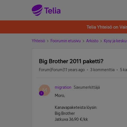
Telia Yhteisö on Va
Yhteisö
Foorumin etusivu
Arkisto
Kysy ja kesku
Big Brother 2011 paketti?
Forum|Forum|11 years ago
3 kommenttia
5 k
migration
Savumerkittäjä
M
Moro,
Kanavapaketeista löysin:
Big Brother
Jatkuva 36,90 €/kk