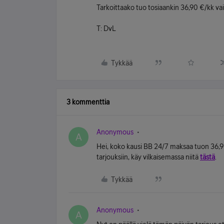
Tarkoittaako tuo tosiaankin 36,90 €/kk va
T: DvL
Tykkää
3 kommenttia
Anonymous
A
Hei, koko kausi BB 24/7 maksaa tuon 36,9
tarjouksiin, käy vilkaisemassa niitä
tästä
.
Tykkää
Anonymous
A