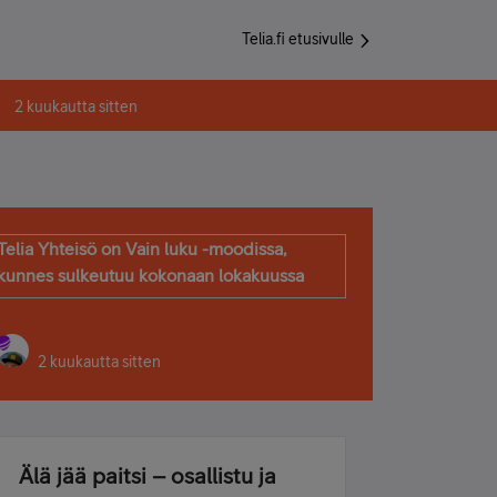
Telia.fi etusivulle
2 kuukautta sitten
Telia Yhteisö on Vain luku -moodissa,
kunnes sulkeutuu kokonaan lokakuussa
2 kuukautta sitten
Älä jää paitsi – osallistu ja