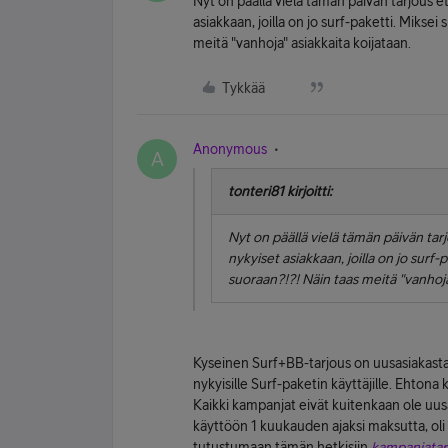
Nyt on päällä vielä tämän päivän tarjous 
asiakkaan, joilla on jo surf-paketti. Miksei
meitä "vanhoja" asiakkaita koijataan.
Tykkää
Anonymous
A
tonteri81 kirjoitti:
Nyt on päällä vielä tämän päivän ta
nykyiset asiakkaan, joilla on jo surf-
suoraan?!?! Näin taas meitä "vanhoja
Kyseinen Surf+BB-tarjous on uusasiakastarj
nykyisille Surf-paketin käyttäjille. Ehton
Kaikki kampanjat eivät kuitenkaan ole uus
käyttöön 1 kuukauden ajaksi maksutta, oli s
tutustumaan tämän hetkisiin
kampanjatar