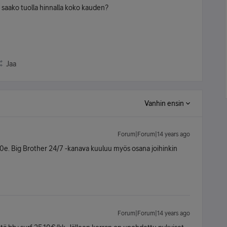
i saako tuolla hinnalla koko kauden?
Jaa
Vanhin ensin
Forum|Forum|14 years ago
0e. Big Brother 24/7 -kanava kuuluu myös osana joihinkin
Forum|Forum|14 years ago