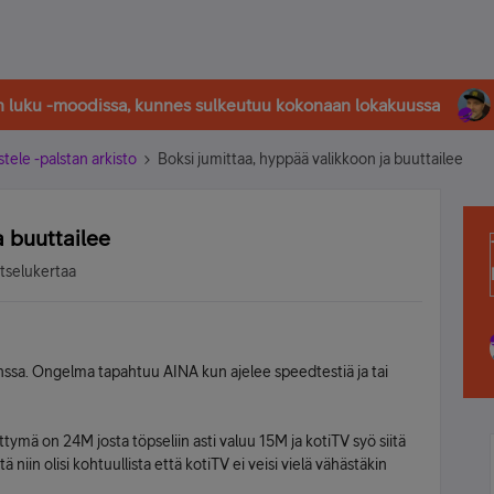
in luku -moodissa, kunnes sulkeutuu kokonaan lokakuussa
stele -palstan arkisto
Boksi jumittaa, hyppää valikkoon ja buuttailee
a buuttailee
atselukertaa
nssa. Ongelma tapahtuu AINA kun ajelee speedtestiä ja tai
ymä on 24M josta töpseliin asti valuu 15M ja kotiTV syö siitä
niin olisi kohtuullista että kotiTV ei veisi vielä vähästäkin