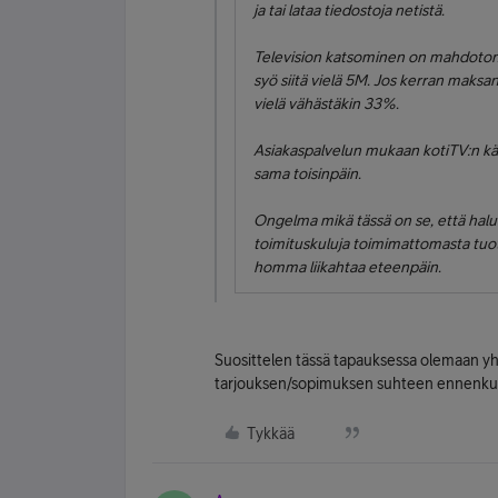
ja tai lataa tiedostoja netistä.
Television katsominen on mahdotonta
syö siitä vielä 5M. Jos kerran maksan 
vielä vähästäkin 33%.
Asiakaspalvelun mukaan kotiTV:n käyt
sama toisinpäin.
Ongelma mikä tässä on se, että halu
toimituskuluja toimimattomasta tuott
homma liikahtaa eteenpäin.
Suosittelen tässä tapauksessa olemaan yht
tarjouksen/sopimuksen suhteen ennenkuin 
Tykkää