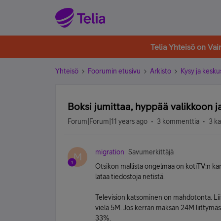
Telia Yhteisö on Va
Yhteisö
Foorumin etusivu
Arkisto
Kysy ja kesku
Boksi jumittaa, hyppää valikkoon j
Forum|Forum|11 years ago
3 kommenttia
3 k
migration
Savumerkittäjä
M
Otsikon mallista ongelmaa on kotiTV:n ka
lataa tiedostoja netistä.
Television katsominen on mahdotonta. Liitt
vielä 5M. Jos kerran maksan 24M liittymästä 
33%.