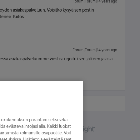
Forum|Forum|14 years ago
hteyden asiakaspalveluun. Voisitko kysyä sen postin
tenee. Kiitos.
Forum|Forum|14 years ago
essä asiakaspalveluumme viestisi kirjoituksen jälkeen ja asia
yttökokemuksen parantamiseksi sekä
oida evästevalintojasi alla. Kaikki luokat
irtämistä kolmansille osapuolille. Voit
asetuksissa. Lisätietoja evästeistä saat