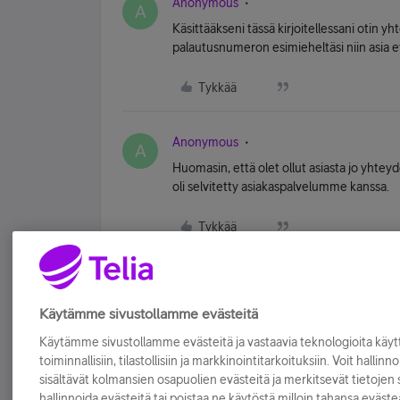
Anonymous
A
Käsittääkseni tässä kirjoitellessani otin y
palautusnumeron esimieheltäsi niin asia e
Tykkää
Anonymous
A
Huomasin, että olet ollut asiasta jo yhteyd
oli selvitetty asiakaspalvelumme kanssa.
Tykkää
Käytämme sivustollamme evästeitä
Käytämme sivustollamme evästeitä ja vastaavia teknologioita kä
toiminnallisiin, tilastollisiin ja markkinointitarkoituksiin. Voit hallinn
sisältävät kolmansien osapuolien evästeitä ja merkitsevät tietojen si
hallinnoida evästeitä tai poistaa ne käytöstä milloin tahansa eväste