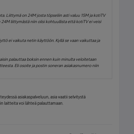
. Liittymä on 24M josta töpseliin asti valuu 15M ja kotiTV
24M liittymästä niin olisi kohtuullista että kotiTV ei veisi
tö ei vaikuta netin käyttöön. Kyllä se vaan vaikuttaa ja
aisin palauttaa boksin ennen kuin minulta veloitetaan
eesta. Eli osoite ja postin soneran asiakasnumero niin
eydessä asiakaspalveluun, asia vaatii selvitystä
laitteita voi lähteä palauttamaan.