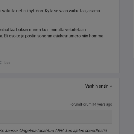
 vaikuta netin käyttöön. Kyllä se vaan vaikuttaa ja sama
palauttaa boksin ennen kuin minulta veloitetaan
a. Eli osoite ja postin soneran asiakasnumero niin homma
Jaa
Vanhin ensin
Forum|Forum|14 years ago
V:n kanssa. Ongelma tapahtuu AINA kun ajelee speedtestiä