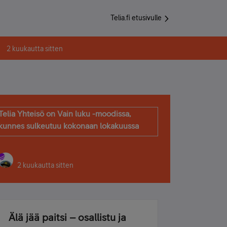
Telia.fi etusivulle
2 kuukautta sitten
Telia Yhteisö on Vain luku -moodissa,
kunnes sulkeutuu kokonaan lokakuussa
2 kuukautta sitten
Älä jää paitsi – osallistu ja