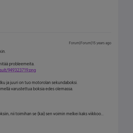
Forum|Forum|15 years ago
kin.
 mitää probleemeita.
esult/949323719.png
lku ja juuri on tuo motorolan sekundaboksi.
ellä varustettua boksia edes olemassa.
ksiin, nii toimihan se (kai) sen voimin melkei kaks viikkoo...