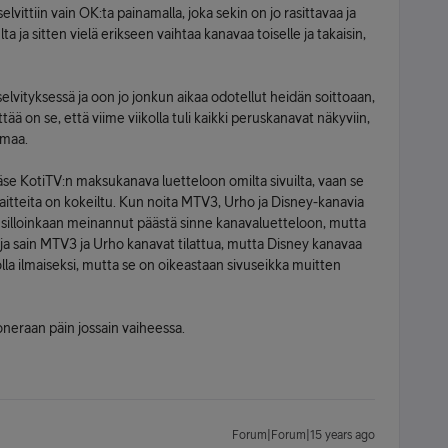
lvittiin vain OK:ta painamalla, joka sekin on jo rasittavaa ja
a ja sitten vielä erikseen vaihtaa kanavaa toiselle ja takaisin,
elvityksessä ja oon jo jonkun aikaa odotellut heidän soittoaan,
ää on se, että viime viikolla tuli kaikki peruskanavat näkyviin,
lmaa.
se KotiTV:n maksukanava luetteloon omilta sivuilta, vaan se
a laitteita on kokeiltu. Kun noita MTV3, Urho ja Disney-kanavia
en silloinkaan meinannut päästä sinne kanavaluetteloon, mutta
 ja sain MTV3 ja Urho kanavat tilattua, mutta Disney kanavaa
jolla ilmaiseksi, mutta se on oikeastaan sivuseikka muitten
oneraan päin jossain vaiheessa.
Forum|Forum|15 years ago