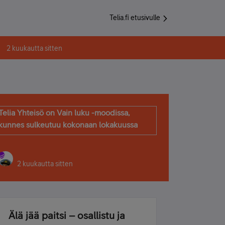
Telia.fi etusivulle
2 kuukautta sitten
Telia Yhteisö on Vain luku -moodissa,
kunnes sulkeutuu kokonaan lokakuussa
2 kuukautta sitten
Älä jää paitsi – osallistu ja