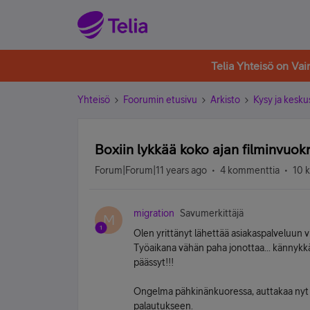
Telia Yhteisö on Va
Yhteisö
Foorumin etusivu
Arkisto
Kysy ja kesku
Boxiin lykkää koko ajan filminvuok
Forum|Forum|11 years ago
4 kommenttia
10 
migration
Savumerkittäjä
M
Olen yrittänyt lähettää asiakaspalveluun vi
Työaikana vähän paha jonottaa... kännykkä n
päässyt!!!
Ongelma pähkinänkuoressa, auttakaa nyt i
palautukseen.