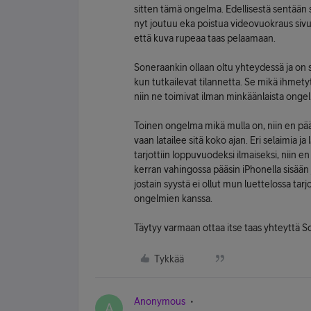
sitten tämä ongelma. Edellisestä sentään se
nyt joutuu eka poistua videovuokraus sivult
että kuva rupeaa taas pelaamaan.
Soneraankin ollaan oltu yhteydessä ja on s
kun tutkailevat tilannetta. Se mikä ihmetytt
niin ne toimivat ilman minkäänlaista onge
Toinen ongelma mikä mulla on, niin en pää
vaan latailee sitä koko ajan. Eri selaimia j
tarjottiin loppuvuodeksi ilmaiseksi, niin 
kerran vahingossa pääsin iPhonella sisään
jostain syystä ei ollut mun luettelossa tar
ongelmien kanssa.
Täytyy varmaan ottaa itse taas yhteyttä S
Tykkää
Anonymous
A