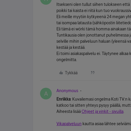
Itsekseni olen tullut siihen tulokseen että
poikki tai kaista ei riitä kun tuo vuokraussi
Eli meille myytiin kytkyeenä 24 megan yh
tai isompaa latausta (sähköpostin liitetie
Eli tämä ei wörki tämä homma ainakaan tää
Tuntikausia olen jonottanut puhelimessa ja
selville mihin palveluun haluan (yleensä v
kestää ja kestää.
Ei toimi asiakaspalvelu ei. Täytynee alkaa k
ongelmitta.
Tykkää
Anonymous
A
Enriikka
: Kuvailemasi ongelma Koti TV:n ka
katkoo tai sitten yhteys pysyy päällä, mut
Aiheesta lisää
Ohjeet ja vinkit - sivuilla
.
Vikapalveluun
kautta asiaa lähtee selviämä