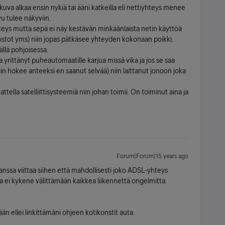
 kuva alkaa ensin nykiä tai ääni katkeilla eli nettiyhteys menee
vu tulee näkyviin.
teys mutta sepä ei näy kestävän minkäänlaista netin käyttöä
dostot yms) niin jopas pätkäsee yhteyden kokonaan poikki.
llä pohjoisessa.
 yrittänyt puheautomaatille karjua missä vika ja jos se saa
ain hokee anteeksi en saanut selvää) niin laittanut jonoon joka
attella satelliittisysteemiä niin johan toimii. On toiminut aina ja
Forum|Forum|15 years ago
nssa viittaa siihen että mahdollisesti joko ADSL-yhteys
ta ei kykene välittämään kaikkea liikennettä ongelmitta.
än ellei linkittämäni ohjeen kotikonstit auta.