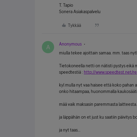
T. Tapio
Sonera Asiakaspalvelu
Tykkää
Anonymous
A
miulla tekee ajoittain samaa. mm. taas nyt
Tietokoneella netti on nätisti pystys eikä
speedtestiä :
http://www.speedtest.net/r
kyl mulla nyt vaa haisee että koko pahan a
onko hitaampaa, huonommalla kaukosäätim
mää vaik maksasin paremmasta laitteesta.
ja läppähän on et just ku saatiin päivitys bo
ja nyt taas...