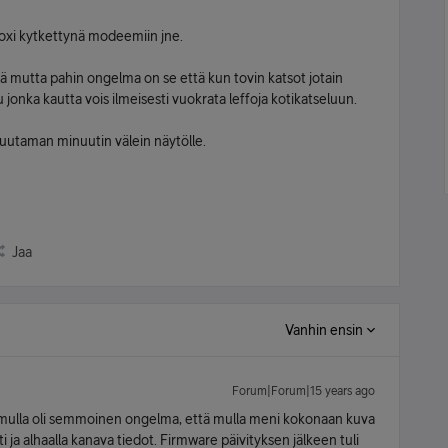
 boxi kytkettynä modeemiin jne.
llä mutta pahin ongelma on se että kun tovin katsot jotain
onka kautta vois ilmeisesti vuokrata leffoja kotikatseluun.
muutaman minuutin välein näytölle.
Jaa
Vanhin ensin
Forum|Forum|15 years ago
mulla oli semmoinen ongelma, että mulla meni kokonaan kuva
i ja alhaalla kanava tiedot. Firmware päivityksen jälkeen tuli