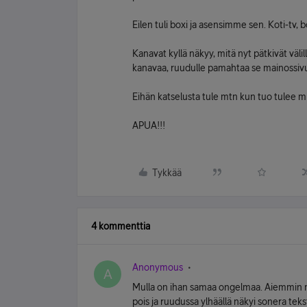
Eilen tuli boxi ja asensimme sen. Koti-tv,
Kanavat kyllä näkyy, mitä nyt pätkivät väli
kanavaa, ruudulle pamahtaa se mainossivu j
Eihän katselusta tule mtn kun tuo tulee 
APUA!!!
Tykkää
4 kommenttia
Anonymous
A
Mulla on ihan samaa ongelmaa. Aiemmin 
pois ja ruudussa ylhäällä näkyi sonera tekst