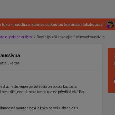
in luku -moodissa, kunnes sulkeutuu kokonaan lokakuussa
stele -palstan arkisto
Boxiin lykkää koko ajan filminvuokraussivua
raussivua
katselukertaa
estiä, nettisivujen palauteosio on poissa käytöstä.
imittäin jonotti toista tuntia tuossa pöydällä eikä läpi
hmeessä muuten boxi ja koko palvelu lähtee oitis