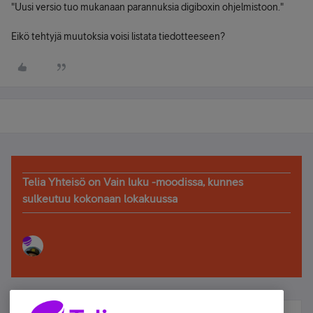
"Uusi versio tuo mukanaan parannuksia digiboxin ohjelmistoon."
Eikö tehtyjä muutoksia voisi listata tiedotteeseen?
Telia Yhteisö on Vain luku -moodissa, kunnes
sulkeutuu kokonaan lokakuussa