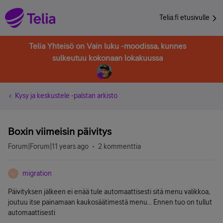
Telia.fi etusivulle
Telia Yhteisö on Vain luku -moodissa, kunnes
sulkeutuu kokonaan lokakuussa
Kysy ja keskustele -palstan arkisto
Boxin viimeisin päivitys
Forum|Forum|11 years ago
2 kommenttia
migration
M
Päivityksen jälkeen ei enää tule automaattisesti sitä menu valikkoa,
joutuu itse painamaan kaukosäätimestä menu... Ennen tuo on tullut
automaattisesti