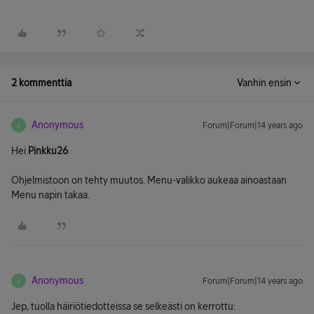
2 kommenttia
Vanhin ensin
Anonymous
Forum|Forum|14 years ago
A
Hei
Pinkku26
Ohjelmistoon on tehty muutos. Menu-valikko aukeaa ainoastaan
Menu napin takaa.
Anonymous
Forum|Forum|14 years ago
A
Jep, tuolla häiriötiedotteissa se selkeästi on kerrottu: