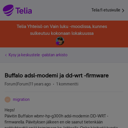
Telia.fi etusivulle
Telia Yhteisö on Vain luku -moodissa, kunnes
sulkeutuu kokonaan lokakuussa
Kysy ja keskustele -palstan arkisto
Buffalo adsl-modemi ja dd-wrt -firmware
Forum|Forum|11 years ago
1 kommentti
migration
M
Heps!
Päivitin Buffalon wbmr-hp-g300h adsl-modemin DD-WRT -
firmwarella. Päivityksen jälkeen en ole saanut tietenkään