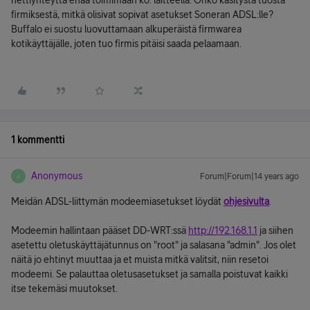
nettiyhteyttä enää toimimaan ko. laitteella. Onko käsitystä tuosta
firmiksestä, mitkä olisivat sopivat asetukset Soneran ADSL:lle?
Buffalo ei suostu luovuttamaan alkuperäistä firmwarea
kotikäyttäjälle, joten tuo firmis pitäisi saada pelaamaan.
1 kommentti
Anonymous
Forum|Forum|14 years ago
A
Meidän ADSL-liittymän modeemiasetukset löydät
ohjesivulta
.
Modeemin hallintaan pääset DD-WRT:ssä
http://192.168.1.1
ja siihen
asetettu oletuskäyttäjätunnus on "root" ja salasana "admin". Jos olet
näitä jo ehtinyt muuttaa ja et muista mitkä valitsit, niin resetoi
modeemi. Se palauttaa oletusasetukset ja samalla poistuvat kaikki
itse tekemäsi muutokset.