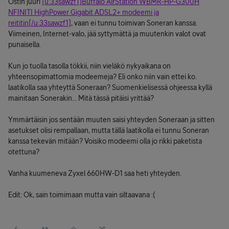
Ostin juuri
[u:33sawzf1]Buffalo AirStation WBMR-HP-G300H
NFINITI HighPower Gigabit ADSL2+ modeemi ja
reititin[/u:33sawzf1]
, vaan ei tunnu toimivan Soneran kanssa.
Viimeinen, Internet-valo, jää syttymättä ja muutenkin valot ovat
punaisella.
Kun jo tuolla tasolla tökkii, niin vieläkö nykyaikana on
yhteensopimattomia modeemeja? Eli onko niin vain ettei ko.
laatikolla saa yhteyttä Soneraan? Suomenkielisessä ohjeessa kyllä
mainitaan Sonerakin... Mitä tässä pitäisi yrittää?
Ymmärtäisin jos sentään muuten saisi yhteyden Soneraan ja sitten
asetukset olisi rempallaan, mutta tällä laatikolla ei tunnu Soneran
kanssa tekevän mitään? Voisiko modeemi olla jo rikki paketista
otettuna?
Vanha kuumeneva Zyxel 660HW-D1 saa heti yhteyden.
Edit: Ok, sain toimimaan mutta vain siltaavana :(