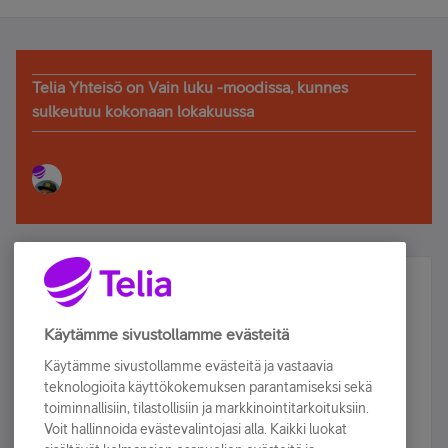
Telia Yhteisö on Vain luku -moodissa, kunnes
sulkeutuu kokonaan lokakuussa
Älä jää paitsi – osallistu ja voita!
Tilaa Telian uutiskirje ja olet mukana arvonnassa.
Käytämme sivustollamme evästeitä
Samalla saat parhaat asiakasedut suoraan
Käytämme sivustollamme evästeitä ja vastaavia
sähköpostiisi.
teknologioita käyttökokemuksen parantamiseksi sekä
toiminnallisiin, tilastollisiin ja markkinointitarkoituksiin.
Voit hallinnoida evästevalintojasi alla. Kaikki luokat
Tilaa nyt