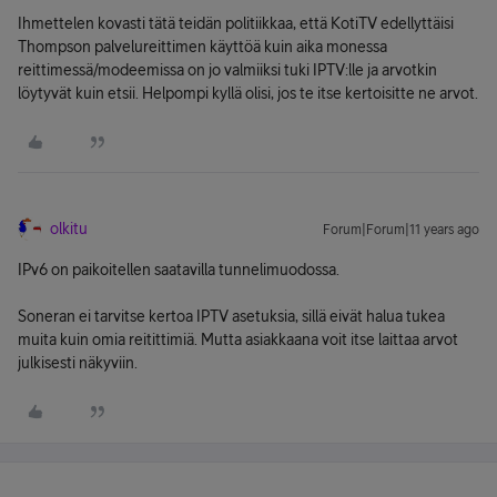
Ihmettelen kovasti tätä teidän politiikkaa, että KotiTV edellyttäisi
Thompson palvelureittimen käyttöä kuin aika monessa
reittimessä/modeemissa on jo valmiiksi tuki IPTV:lle ja arvotkin
löytyvät kuin etsii. Helpompi kyllä olisi, jos te itse kertoisitte ne arvot.
olkitu
Forum|Forum|11 years ago
IPv6 on paikoitellen saatavilla tunnelimuodossa.
Soneran ei tarvitse kertoa IPTV asetuksia, sillä eivät halua tukea
muita kuin omia reitittimiä. Mutta asiakkaana voit itse laittaa arvot
julkisesti näkyviin.