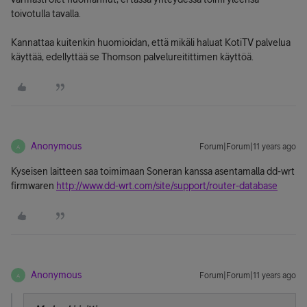
toivotulla tavalla.
Kannattaa kuitenkin huomioidan, että mikäli haluat KotiTV palvelua
käyttää, edellyttää se Thomson palvelureitittimen käyttöä.
Anonymous
Forum|Forum|11 years ago
A
Kyseisen laitteen saa toimimaan Soneran kanssa asentamalla dd-wrt
firmwaren
http://www.dd-wrt.com/site/support/router-database
Anonymous
Forum|Forum|11 years ago
A