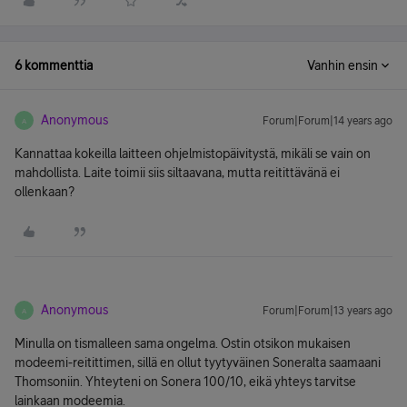
6 kommenttia
Vanhin ensin
Anonymous
Forum|Forum|14 years ago
A
Kannattaa kokeilla laitteen ohjelmistopäivitystä, mikäli se vain on
mahdollista. Laite toimii siis siltaavana, mutta reitittävänä ei
ollenkaan?
Anonymous
Forum|Forum|13 years ago
A
Minulla on tismalleen sama ongelma. Ostin otsikon mukaisen
modeemi-reitittimen, sillä en ollut tyytyväinen Soneralta saamaani
Thomsoniin. Yhteyteni on Sonera 100/10, eikä yhteys tarvitse
lainkaan modeemia.