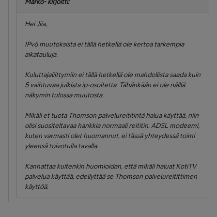
Marko- kirjoitti:
Hei Jiia,
IPv6 muutoksista ei tällä hetkellä ole kertoa tarkempia
aikatauluja.
Kuluttajaliittymiin ei tällä hetkellä ole mahdollista saada kuin
5 vaihtuvaa julkista ip-osoitetta. Tähänkään ei ole näillä
näkymin tulossa muutosta.
Mikäli et tuota Thomson palvelureititintä halua käyttää, niin
olisi suositeltavaa hankkia normaali reititin. ADSL modeemi,
kuten varmasti olet huomannut, ei tässä yhteydessä toimi
yleensä toivotulla tavalla.
Kannattaa kuitenkin huomioidan, että mikäli haluat KotiTV
palvelua käyttää, edellyttää se Thomson palvelureitittimen
käyttöä.