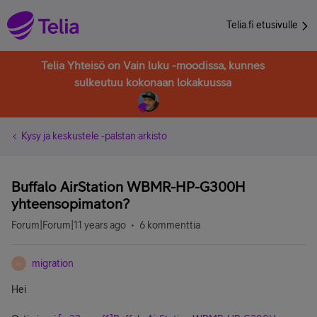
Telia.fi etusivulle
Telia Yhteisö on Vain luku -moodissa, kunnes
sulkeutuu kokonaan lokakuussa
Kysy ja keskustele -palstan arkisto
Buffalo AirStation WBMR-HP-G300H
yhteensopimaton?
Forum|Forum|11 years ago
6 kommenttia
migration
M
Hei