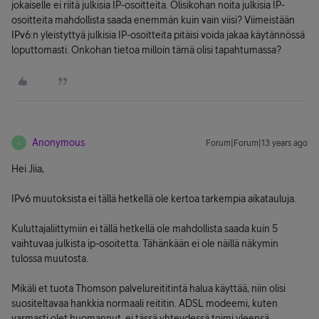
jokaiselle ei riitä julkisia IP-osoitteita. Olisikohan noita julkisia IP-
osoitteita mahdollista saada enemmän kuin vain viisi? Viimeistään
IPv6:n yleistyttyä julkisia IP-osoitteita pitäisi voida jakaa käytännössä
loputtomasti. Onkohan tietoa milloin tämä olisi tapahtumassa?
Anonymous
Forum|Forum|13 years ago
A
Hei Jiia,
IPv6 muutoksista ei tällä hetkellä ole kertoa tarkempia aikatauluja.
Kuluttajaliittymiin ei tällä hetkellä ole mahdollista saada kuin 5
vaihtuvaa julkista ip-osoitetta. Tähänkään ei ole näillä näkymin
tulossa muutosta.
Mikäli et tuota Thomson palvelureititintä halua käyttää, niin olisi
suositeltavaa hankkia normaali reititin. ADSL modeemi, kuten
varmasti olet huomannut, ei tässä yhteydessä toimi yleensä