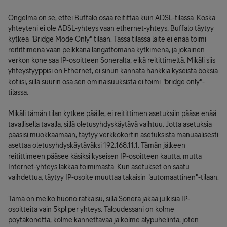
Ongelma on se, ettei Buffalo osaa reitittää kuin ADSL-tilassa. Koska
yhteyteni ei ole ADSL-yhteys vaan ethernet-yhteys, Buffalo täytyy
kytkeä "Bridge Mode Only" tilaan. Tässä tilassa laite ei enää toimi
reitittimenä vaan pelkkänä langattomana kytkimenä, ja jokainen
verkon kone saa IP-osoitteen Soneralta, eikä reitittimeltä. Mikäli siis
yhteystyyppisi on Ethernet, ei sinun kannata hankkia kyseistä boksia
kotiisi, sillä suurin osa sen ominaisuuksista ei toimi "bridge only"-
tilassa.
Mikäli tämän tilan kytkee päälle, ei reitittimen asetuksiin pääse enää
tavallisella tavalla, sillä oletusyhdyskäytävä vaihtuu. Jotta asetuksia
pääsisi muokkaamaan, täytyy verkkokortin asetuksista manuaalisesti
asettaa oletusyhdyskäytäväksi 192.168.11.1. Tämän jälkeen
reitittimeen pääsee käsiksi kyseisen IP-osoitteen kautta, mutta
Internet-yhteys lakkaa toimimasta. Kun asetukset on saatu
vaihdettua, täytyy IP-osoite muuttaa takaisin "automaattinen"-tilaan.
Tämä on melko huono ratkaisu, sillä Sonera jakaa julkisia IP-
osoitteita vain 5kpl per yhteys. Taloudessani on kolme
pöytäkonetta, kolme kannettavaa ja kolme älypuhelinta, joten