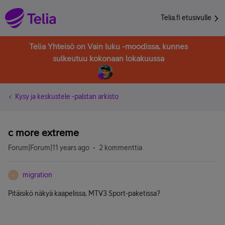
Telia.fi etusivulle
Telia Yhteisö on Vain luku -moodissa, kunnes
sulkeutuu kokonaan lokakuussa
Kysy ja keskustele -palstan arkisto
c more extreme
Forum|Forum|11 years ago
2 kommenttia
migration
M
Pitäisikö näkyä kaapelissa, MTV3 Sport-paketissa?