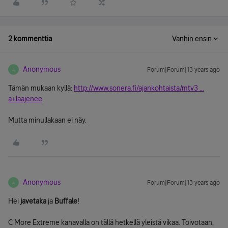
2 kommenttia
Vanhin ensin
Anonymous
Forum|Forum|13 years ago
A
Tämän mukaan kyllä:
http://www.sonera.fi/ajankohtaista/mtv3 ...
a+laajenee
Mutta minullakaan ei näy.
Anonymous
Forum|Forum|13 years ago
A
Hei
javetaka
ja
Buffale
!
C More Extreme kanavalla on tällä hetkellä yleistä vikaa. Toivotaan,