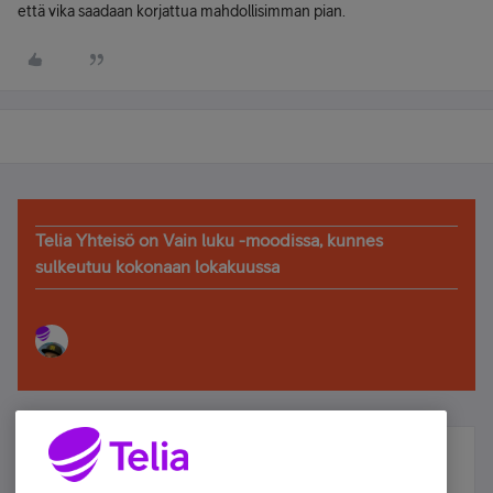
että vika saadaan korjattua mahdollisimman pian.
Telia Yhteisö on Vain luku -moodissa, kunnes
sulkeutuu kokonaan lokakuussa
Älä jää paitsi – osallistu ja voita!