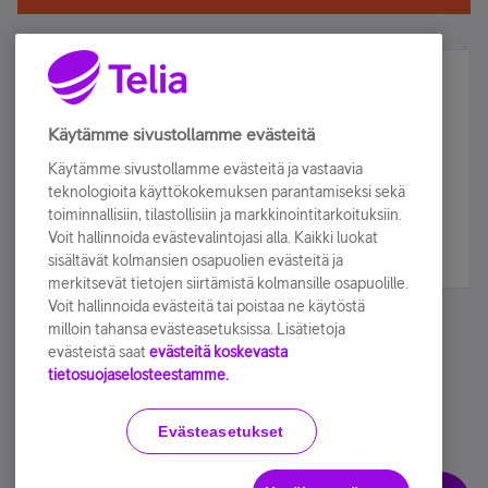
Älä jää paitsi – osallistu ja voita!
Tilaa Telian uutiskirje ja olet mukana arvonnassa.
Käytämme sivustollamme evästeitä
Samalla saat parhaat asiakasedut suoraan
Käytämme sivustollamme evästeitä ja vastaavia
sähköpostiisi.
teknologioita käyttökokemuksen parantamiseksi sekä
toiminnallisiin, tilastollisiin ja markkinointitarkoituksiin.
Voit hallinnoida evästevalintojasi alla. Kaikki luokat
Tilaa nyt
sisältävät kolmansien osapuolien evästeitä ja
merkitsevät tietojen siirtämistä kolmansille osapuolille.
Voit hallinnoida evästeitä tai poistaa ne käytöstä
milloin tahansa evästeasetuksissa. Lisätietoja
evästeistä saat
evästeitä koskevasta
tietosuojaselosteestamme.
Käyttöehdot
Accessibility statement
Evästeasetukset