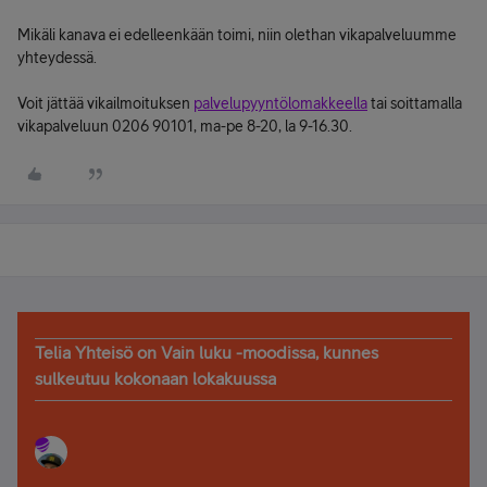
Mikäli kanava ei edelleenkään toimi, niin olethan vikapalveluumme
yhteydessä.
Voit jättää vikailmoituksen
palvelupyyntölomakkeella
tai soittamalla
vikapalveluun 0206 90101, ma-pe 8-20, la 9-16.30.
Telia Yhteisö on Vain luku -moodissa, kunnes
sulkeutuu kokonaan lokakuussa