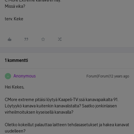
C More Extreme kanava ei näy.
Missä vika?
terv. Keke
1 kommentti
Anonymous
Forum|Forum|12 years ago
A
Hei Kekes,
CMore extreme pitäisi löytyä Kaapeli-TV:ssä kanavapaikalta 91.
Löytyykö kanava kuitenkin kanavalistalta? Saatko jonkinlaisen
virheilmoituksen kyseisellä kanavalla?
Oletko kokeillut palauttaa laitteen tehdasasetukset ja hakea kanavat
uudelleen?