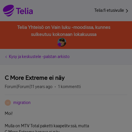
Telia.fi etusivulle
Telia Yhteisö on Vain luku -moodissa, kunnes
sulkeutuu kokonaan lokakuussa
Kysy ja keskustele -palstan arkisto
C More Extreme ei näy
Forum|Forum|11 years ago
1 kommentti
migration
M
Moi!
Mulla on MTV Total paketti kaapelitv:ssä, mutta